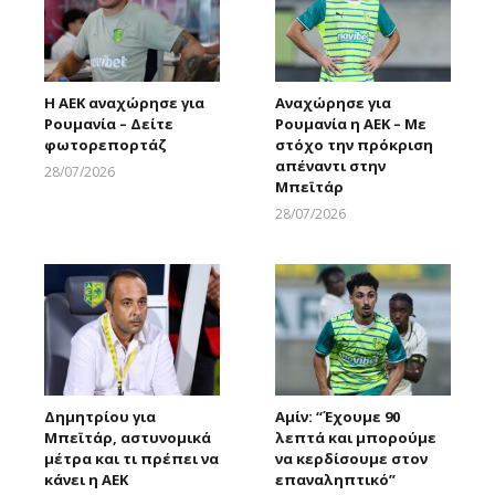
Η ΑΕΚ αναχώρησε για
Αναχώρησε για
Ρουμανία – Δείτε
Ρουμανία η ΑΕΚ – Με
φωτορεπορτάζ
στόχο την πρόκριση
απέναντι στην
28/07/2026
Μπεϊτάρ
Larnakaonline
28/07/2026
Larnakaonline
Δημητρίου για
Αμίν: “Έχουμε 90
Μπεϊτάρ, αστυνομικά
λεπτά και μπορούμε
μέτρα και τι πρέπει να
να κερδίσουμε στον
κάνει η ΑΕΚ
επαναληπτικό”