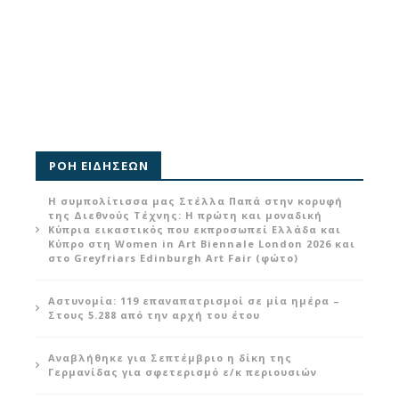
ΡΟΗ ΕΙΔΗΣΕΩΝ
Η συμπολίτισσα μας Στέλλα Παπά στην κορυφή
της Διεθνούς Τέχνης: Η πρώτη και μοναδική
Κύπρια εικαστικός που εκπροσωπεί Ελλάδα και
Κύπρο στη Women in Art Biennale London 2026 και
στο Greyfriars Edinburgh Art Fair (φώτο)
Αστυνομία: 119 επαναπατρισμοί σε μία ημέρα –
Στους 5.288 από την αρχή του έτου
Αναβλήθηκε για Σεπτέμβριο η δίκη της
Γερμανίδας για σφετερισμό ε/κ περιουσιών