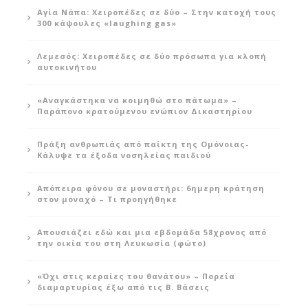
Αγία Νάπα: Χειροπέδες σε δύο – Στην κατοχή τους
300 κάψουλες «laughing gas»
Λεμεσός: Χειροπέδες σε δύο πρόσωπα για κλοπή
αυτοκινήτου
«Αναγκάστηκα να κοιμηθώ στο πάτωμα» –
Παράπονο κρατούμενου ενώπιον Δικαστηρίου
Πράξη ανθρωπιάς από παίκτη της Ομόνοιας-
Κάλυψε τα έξοδα νοσηλείας παιδιού
Απόπειρα φόνου σε μοναστήρι: 6ημερη κράτηση
στον μοναχό – Τι προηγήθηκε
Απουσιάζει εδώ και μια εβδομάδα 58χρονος από
την οικία του στη Λευκωσία (φώτο)
«Όχι στις κεραίες του θανάτου» – Πορεία
διαμαρτυρίας έξω από τις Β. Βάσεις