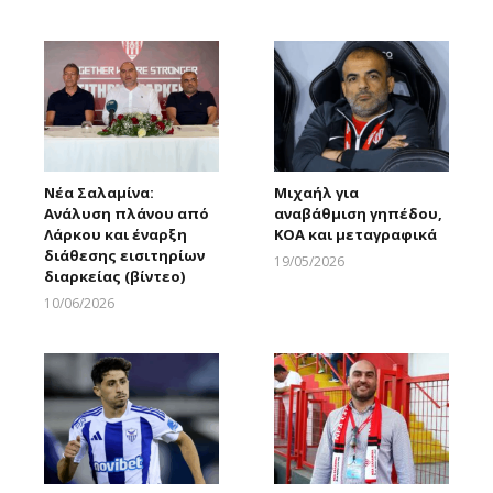
Larnakaonline
Νέα Σαλαμίνα:
Μιχαήλ για
Ανάλυση πλάνου από
αναβάθμιση γηπέδου,
Λάρκου και έναρξη
ΚΟΑ και μεταγραφικά
διάθεσης εισιτηρίων
19/05/2026
διαρκείας (βίντεο)
Larnakaonline
10/06/2026
Larnakaonline