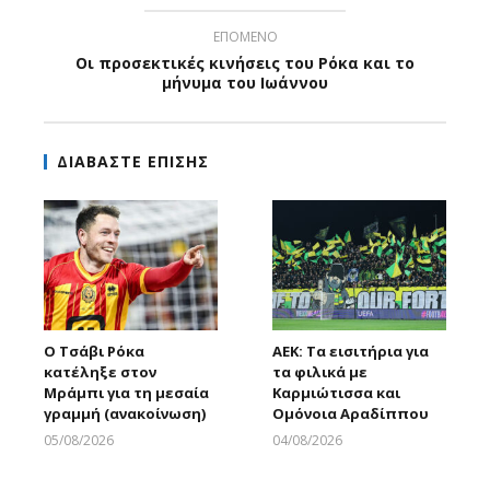
ΕΠΟΜΕΝΟ
Οι προσεκτικές κινήσεις του Ρόκα και το
μήνυμα του Ιωάννου
ΔΙΑΒΑΣΤΕ ΕΠΙΣΗΣ
Ο Τσάβι Ρόκα
ΑΕΚ: Τα εισιτήρια για
κατέληξε στον
τα φιλικά με
Μράμπι για τη μεσαία
Καρμιώτισσα και
γραμμή (ανακοίνωση)
Ομόνοια Αραδίππου
05/08/2026
04/08/2026
Larnakaonline
Larnakaonline