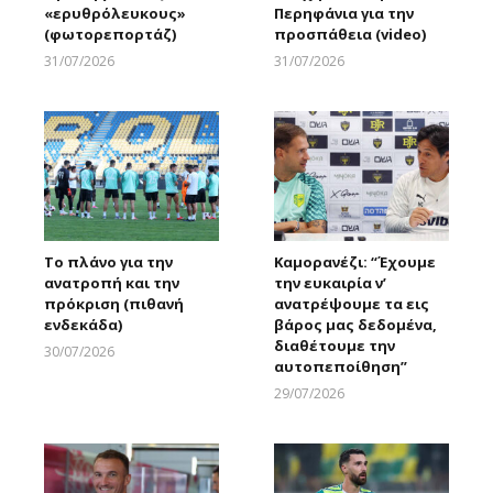
«ερυθρόλευκους»
Περηφάνια για την
(φωτορεπορτάζ)
προσπάθεια (video)
31/07/2026
31/07/2026
Larnakaonline
Larnakaonline
Το πλάνο για την
Καμορανέζι: “Έχουμε
ανατροπή και την
την ευκαιρία ν’
πρόκριση (πιθανή
ανατρέψουμε τα εις
ενδεκάδα)
βάρος μας δεδομένα,
διαθέτουμε την
30/07/2026
αυτοπεποίθηση”
Larnakaonline
29/07/2026
Larnakaonline