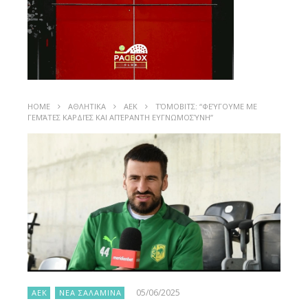
HOME
ΑΘΛΗΤΙΚΑ
ΑΕΚ
ΤΌΜΟΒΙΤΣ: “ΦΕΎΓΟΥΜΕ ΜΕ
ΓΕΜΆΤΕΣ ΚΑΡΔΙΈΣ ΚΑΙ ΑΠΈΡΑΝΤΗ ΕΥΓΝΩΜΟΣΎΝΗ”
05/06/2025
ΑΕΚ
ΝΕΑ ΣΑΛΑΜΙΝΑ