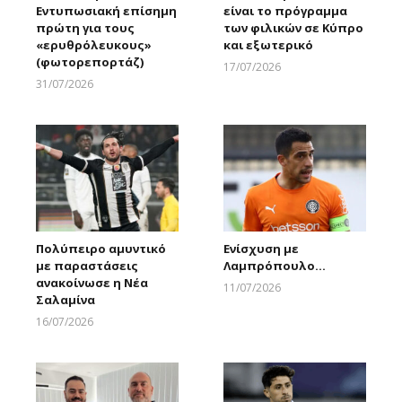
Εντυπωσιακή επίσημη
είναι το πρόγραμμα
πρώτη για τους
των φιλικών σε Κύπρο
«ερυθρόλευκους»
και εξωτερικό
(φωτορεπορτάζ)
17/07/2026
Larnakaonline
31/07/2026
Larnakaonline
Πολύπειρο αμυντικό
Ενίσχυση με
με παραστάσεις
Λαμπρόπουλο…
ανακοίνωσε η Νέα
11/07/2026
Σαλαμίνα
Larnakaonline
16/07/2026
Larnakaonline