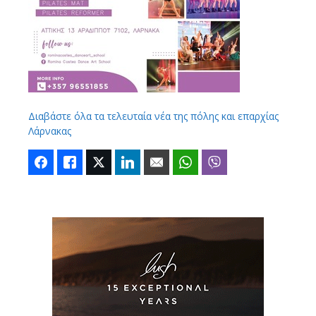
Διαβάστε όλα τα τελευταία νέα της πόλης και επαρχίας
Λάρνακας
Facebook
Like
Twitter
LinkedIn
Email
WhatsApp
Viber