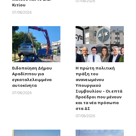
07/08/2026
Κιτίου
Larnakaonline
07/08/2026
Larnakaonline
Ειδοποίηση Δήμου
Η πρώτη πολιτική
Αραδίππου για
πράξη του
εγκαταλελειμμένα
ανανεωμένου
αυτοκίνητα
Υπουργικού
Συμβουλίου – Οι επτά
07/08/2026
Προέδροι που μένουν
Larnakaonline
και τα νέα πρόσωπα
στα ΔΣ
07/08/2026
Larnakaonline