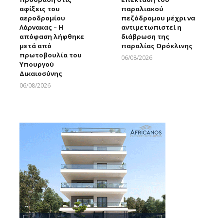
αφίξεις του
παραλιακού
αεροδρομίου
πεζόδρομου μέχρι να
Λάρνακας – Η
αντιμετωπιστεί η
απόφαση λήφθηκε
διάβρωση της
μετά από
παραλίας Ορόκλινης
πρωτοβουλία του
06/08/2026
Υπουργού
Larnakaonline
Δικαιοσύνης
06/08/2026
Larnakaonline