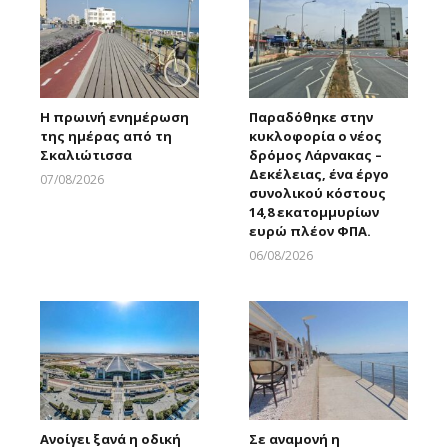
Η πρωινή ενημέρωση
Παραδόθηκε στην
της ημέρας από τη
κυκλοφορία ο νέος
Σκαλιώτισσα
δρόμος Λάρνακας –
Δεκέλειας, ένα έργο
07/08/2026
συνολικού κόστους
Larnakaonline
14,8 εκατομμυρίων
ευρώ πλέον ΦΠΑ.
06/08/2026
Larnakaonline
Ανοίγει ξανά η οδική
Σε αναμονή η