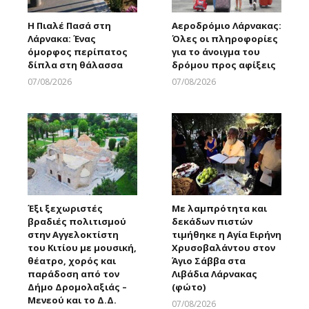
Η Πιαλέ Πασά στη
Αεροδρόμιο Λάρνακας:
Λάρνακα: Ένας
Όλες οι πληροφορίες
όμορφος περίπατος
για το άνοιγμα του
δίπλα στη θάλασσα
δρόμου προς αφίξεις
07/08/2026
07/08/2026
Larnakaonline
Larnakaonline
Έξι ξεχωριστές
Με λαμπρότητα και
βραδιές πολιτισμού
δεκάδων πιστών
στην Αγγελοκτίστη
τιμήθηκε η Αγία Ειρήνη
του Κιτίου με μουσική,
Χρυσοβαλάντου στον
θέατρο, χορός και
Άγιο Σάββα στα
παράδοση από τον
Λιβάδια Λάρνακας
Δήμο Δρομολαξιάς –
(φώτο)
Μενεού και το Δ.Δ.
07/08/2026