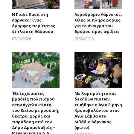
Η Πιαλέ Πασά στη
Αεροδρόμιο Λάρνακας:
Λάρνακα: Ένας
Όλες οι πληροφορίες
όμορφος περίπατος
για το άνοιγμα του
δίπλα στη θάλασσα
δρόμου προς αφίξεις
07/08/2026
07/08/2026
Larnakaonline
Larnakaonline
Έξι ξεχωριστές
Με λαμπρότητα και
βραδιές πολιτισμού
δεκάδων πιστών
στην Αγγελοκτίστη
τιμήθηκε η Αγία Ειρήνη
του Κιτίου με μουσική,
Χρυσοβαλάντου στον
θέατρο, χορός και
Άγιο Σάββα στα
παράδοση από τον
Λιβάδια Λάρνακας
Δήμο Δρομολαξιάς –
(φώτο)
Μενεού και το Δ.Δ.