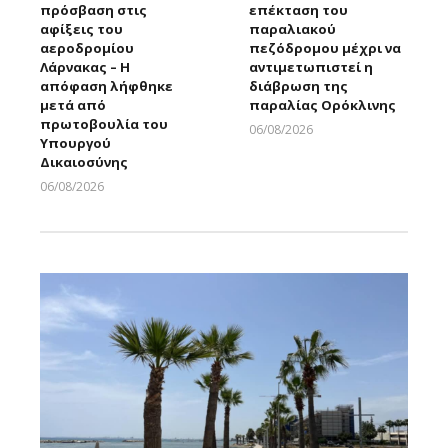
πρόσβαση στις
επέκταση του
αφίξεις του
παραλιακού
αεροδρομίου
πεζόδρομου μέχρι να
Λάρνακας – Η
αντιμετωπιστεί η
απόφαση λήφθηκε
διάβρωση της
μετά από
παραλίας Ορόκλινης
πρωτοβουλία του
06/08/2026
Υπουργού
Larnakaonline
Δικαιοσύνης
06/08/2026
Larnakaonline