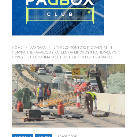
HOME
ΛΑΡΝΑΚΑ
ΒΓΉΚΕ 20 ΠΌΝΤΟΥΣ ΠΙΟ ΧΑΜΗΛΉ Η
ΓΈΦΥΡΑ ΤΗΣ ΚΑΛΑΒΑΣΟΎ ΚΑΙ ΔΕΝ ΘΑ ΜΠΟΡΟΎΝ ΝΑ ΠΕΡΆΣΟΥΝ
ΠΥΡΟΣΒΕΣΤΙΚΆ ΟΧΉΜΑΤΑ ΣΕ ΠΕΡΊΠΤΩΣΗ ΈΚΤΑΚΤΗΣ ΑΝΆΓΚΗΣ
12/05/2025
ΛΑΡΝΑΚΑ
ΤΟΠΙΚΑ