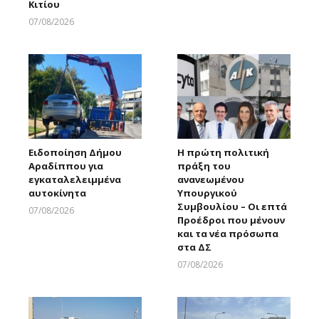
Κιτίου
Larnakaonline
07/08/2026
Larnakaonline
Ειδοποίηση Δήμου
Η πρώτη πολιτική
Αραδίππου για
πράξη του
εγκαταλελειμμένα
ανανεωμένου
αυτοκίνητα
Υπουργικού
Συμβουλίου – Οι επτά
07/08/2026
Προέδροι που μένουν
Larnakaonline
και τα νέα πρόσωπα
στα ΔΣ
07/08/2026
Larnakaonline