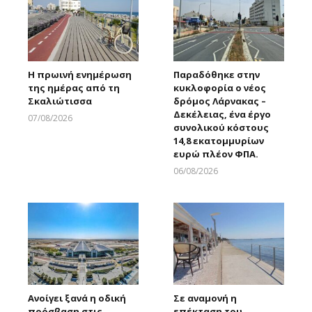
Η πρωινή ενημέρωση
Παραδόθηκε στην
της ημέρας από τη
κυκλοφορία ο νέος
Σκαλιώτισσα
δρόμος Λάρνακας –
Δεκέλειας, ένα έργο
07/08/2026
συνολικού κόστους
Larnakaonline
14,8 εκατομμυρίων
ευρώ πλέον ΦΠΑ.
06/08/2026
Larnakaonline
Ανοίγει ξανά η οδική
Σε αναμονή η
πρόσβαση στις
επέκταση του