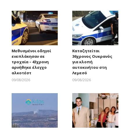
Larnakaonline
Larnakaonline
Μεθυσμένοι οδηγοί
Καταζητείται
ενεπλάκησαν σε
36χρονος Ουκρανός
τροχαία – 43χρονη
για κλοπή
αρνήθηκε έλεγχο
αυτοκινήτου στη
αλκοτέστ
Λεμεσό
09/08/2026
09/08/2026
Larnakaonline
Larnakaonline