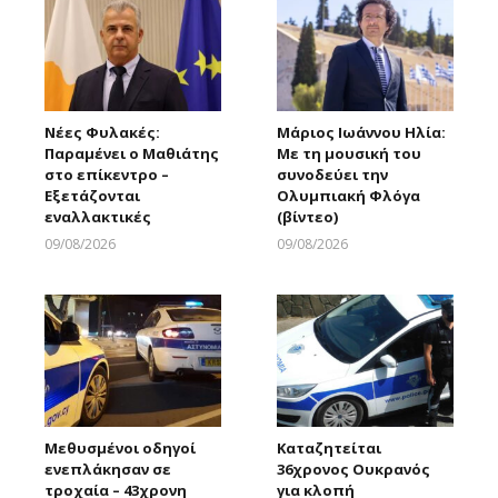
Νέες Φυλακές:
Μάριος Ιωάννου Ηλία:
Παραμένει ο Μαθιάτης
Με τη μουσική του
στο επίκεντρο –
συνοδεύει την
Εξετάζονται
Ολυμπιακή Φλόγα
εναλλακτικές
(βίντεο)
09/08/2026
09/08/2026
Larnakaonline
Larnakaonline
Μεθυσμένοι οδηγοί
Καταζητείται
ενεπλάκησαν σε
36χρονος Ουκρανός
τροχαία – 43χρονη
για κλοπή