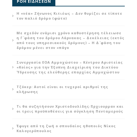
ΡΟΗ ΕΙΔΗΣΕΩΝ
Η «νέα» Ζήνωνος Κιτιέως – Δεν θυμίζει σε τίποτε
τον παλιό δρόμο (φώτο)
Με σχεδόν ενάμισι χρόνο καθυστέρηση τέλειωσε
η Γ΄ φάση του δρόμου Λάρνακας – Δεκέλειας (εκτός
από τους υπηρεσιακούς δρόμους) – Η Δ΄ φάση του
δρόμου μένει στον «πάγο
Συνεργασία ΕΟΑ Αμμοχώστου – Κέντρου Αριστείας
«Κοίος» για την Έξυπνη Διαχείριση του Δικτύου
Ύδρευσης της ελεύθερης επαρχίας Αμμοχώστου
Τζόκερ: Αυτοί είναι οι τυχεροί αριθμοί της
κλήρωσης
Τι θα συζητήσουν Χριστοδουλίδης-Έρχιουρμαν και
οι τρεις προϋποθέσεις για σύγκληση Πενταμερούς
Έφυγε από τη ζωή ο σπουδαίος ηθοποιός Νίκος
Καλογερόπουλος