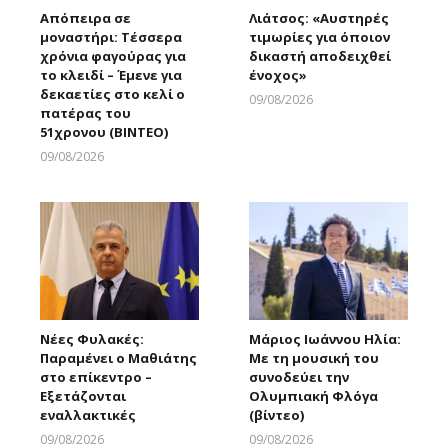
Απόπειρα σε
Λιάτσος: «Αυστηρές
μοναστήρι: Τέσσερα
τιμωρίες για όποιον
χρόνια φαγούρας για
δικαστή αποδειχθεί
το κλειδί – Έμενε για
ένοχος»
δεκαετίες στο κελί ο
09/08/2026
πατέρας του
Larnakaonline
51χρονου (ΒΙΝΤΕΟ)
09/08/2026
Larnakaonline
Νέες Φυλακές:
Μάριος Ιωάννου Ηλία:
Παραμένει ο Μαθιάτης
Με τη μουσική του
στο επίκεντρο –
συνοδεύει την
Εξετάζονται
Ολυμπιακή Φλόγα
εναλλακτικές
(βίντεο)
09/08/2026
09/08/2026