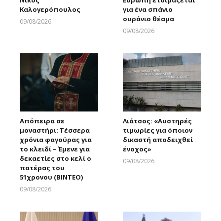
Καλογερόπουλος
για ένα σπάνιο
ουράνιο θέαμα
09/08/2026
Larnakaonline
09/08/2026
Larnakaonline
Απόπειρα σε
Λιάτσος: «Αυστηρές
μοναστήρι: Τέσσερα
τιμωρίες για όποιον
χρόνια φαγούρας για
δικαστή αποδειχθεί
το κλειδί – Έμενε για
ένοχος»
δεκαετίες στο κελί ο
09/08/2026
πατέρας του
Larnakaonline
51χρονου (ΒΙΝΤΕΟ)
09/08/2026
Larnakaonline