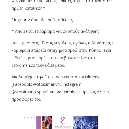
Φυσικά πάντα για νέους παίκτες ισχύει το 100% στην
πρώτη κατάθεση*
*Ισχύουν όροι & προϋποθέσεις
* Απαιτείται τζιράρισμα για σκοπούς ανάληψης
Και… μπόνους!. Στους μεγάλους αγώνες η Stoiximan, η
κορυφαία εταιρεία στοιχηματισμού στην Κύπρο, έχει
ειδικές προσφορές που ανεβαίνουν live στο
Stoiximan.com.cy κάθε μέρα.
Ακολούθησε την Stoiximan και στα socialmedia
(Facebook: @StoiximanCY, Instagram:
@stoiximan_cyprus) για να μαθαίνεις πρώτος όλες τις
προσφορές του!