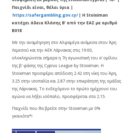
Παιχνίδι είναι, θέλει όρια |
https
://
safergambling
.
gov
.
cy
/
| Η
Stoiximan
κατέχει άδεια Κλάσης Β’ από την ΕΑΣ με αριθμό
B
018
Mε την αναμέτρηση στο Αλφαμέγα ανάμεσα στον Άρη
Λεμεσού και την ΑΕΚ Λάρνακας στις 19:00,
ολοκληρώνεται σήμερα η 7η αγωνιστική του α’ ομίλου
της β’ φάσης της Cyprus League by Stoiximan. Η
Stoiximan προσφέρει απόδοση 2.42 στη νίκη του Άρη,
3.25 στην ισοπαλία και 2.87 στην επικράτηση της ομάδας
της Λάρνακας. Το ενδεχόμενο το πρώτο ημίχρονο του
αγώνα να λήξει ισόπαλο, προσφέρεται στα 2.15.
Παιχνίδι που θα βρείτε στην Stoiximan με 0%
γκανιότα*!