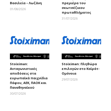
Βασιλεία – Λωζάνη
πρεμιέρα του
σκωτσέζικου
01/08/2026
πρωταθλήματος
Larnakaonline
31/07/2026
Larnakaonline
Stoiximan:
Stoiximan: Πληθώρα
Ανταγωνιστικές
επιλογών στο Καϊράτ-
αποδόσεις στα
Ομόνοια
ευρωπαϊκά παιχνίδια
29/07/2026
Πάφου, ΑΕΚ, ΠΑΟΚ και
Larnakaonline
Παναθηναϊκού
30/07/2026
Larnakaonline