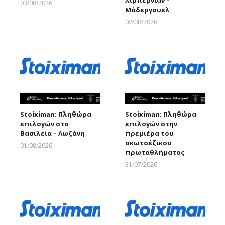
Χιμπέρνιαν –
03/08/2026
Μάδεργουελ
Larnakaonline
02/08/2026
Larnakaonline
Stoiximan: Πληθώρα
Stoiximan: Πληθώρα
επιλογών στο
επιλογών στην
Βασιλεία – Λωζάνη
πρεμιέρα του
σκωτσέζικου
01/08/2026
πρωταθλήματος
Larnakaonline
31/07/2026
Larnakaonline