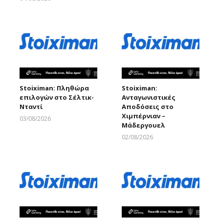
Larnakaonline
Stoiximan: Πληθώρα
Stoiximan:
επιλογών στο Σέλτικ-
Ανταγωνιστικές
Νταντί
Αποδόσεις στο
Χιμπέρνιαν –
03/08/2026
Μάδεργουελ
Larnakaonline
02/08/2026
Larnakaonline