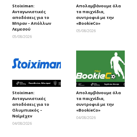
Stoiximan:
Απολαμβάνουμε όλα
Ανταγωνιστικές
τα παιχνίδια,
αποδόσεις για το
συντροφιά με την
Μπραν – Απόλλων
«ΒοοkieCo»
Λεμεσού
05/08/2026
Larnakaonline
05/08/2026
Larnakaonline
Stoiximan:
Απολαμβάνουμε όλα
Ανταγωνιστικές
τα παιχνίδια,
αποδόσεις για το
συντροφιά με την
Ολυμπιακός –
«ΒοοkieCo»
Ναϊμέχεν
04/08/2026
Larnakaonline
04/08/2026
Larnakaonline