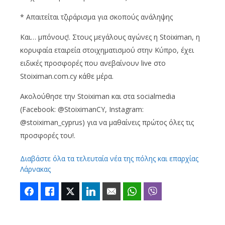
* Απαιτείται τζιράρισμα για σκοπούς ανάληψης
Και… μπόνους!. Στους μεγάλους αγώνες η Stoiximan, η
κορυφαία εταιρεία στοιχηματισμού στην Κύπρο, έχει
ειδικές προσφορές που ανεβαίνουν live στο
Stoiximan.com.cy κάθε μέρα.
Ακολούθησε την Stoiximan και στα socialmedia
(Facebook: @StoiximanCY, Instagram:
@stoiximan_cyprus) για να μαθαίνεις πρώτος όλες τις
προσφορές του!.
Διαβάστε όλα τα τελευταία νέα της πόλης και επαρχίας
Λάρνακας
Facebook
Like
Twitter
LinkedIn
Email
WhatsApp
Viber