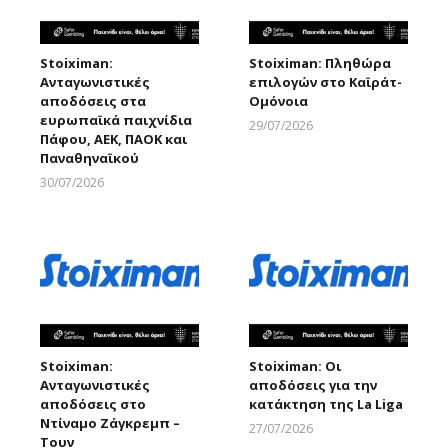
Stoiximan:
Stoiximan: Πληθώρα
Ανταγωνιστικές
επιλογών στο Καϊράτ-
αποδόσεις στα
Ομόνοια
ευρωπαϊκά παιχνίδια
29/07/2026
Πάφου, ΑΕΚ, ΠΑΟΚ και
Larnakaonline
Παναθηναϊκού
30/07/2026
Larnakaonline
Stoiximan:
Stoiximan: Οι
Ανταγωνιστικές
αποδόσεις για την
αποδόσεις στο
κατάκτηση της La Liga
Ντίναμο Ζάγκρεμπ –
27/07/2026
Τουν
Larnakaonline