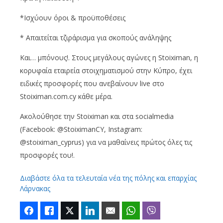
*Ισχύουν όροι & προϋποθέσεις
* Απαιτείται τζιράρισμα για σκοπούς ανάληψης
Και… μπόνους!. Στους μεγάλους αγώνες η Stoiximan, η
κορυφαία εταιρεία στοιχηματισμού στην Κύπρο, έχει
ειδικές προσφορές που ανεβαίνουν live στο
Stoiximan.com.cy κάθε μέρα.
Ακολούθησε την Stoiximan και στα socialmedia
(Facebook: @StoiximanCY, Instagram:
@stoiximan_cyprus) για να μαθαίνεις πρώτος όλες τις
προσφορές του!.
Διαβάστε όλα τα τελευταία νέα της πόλης και επαρχίας
Λάρνακας
Facebook
Like
Twitter
LinkedIn
Email
WhatsApp
Viber