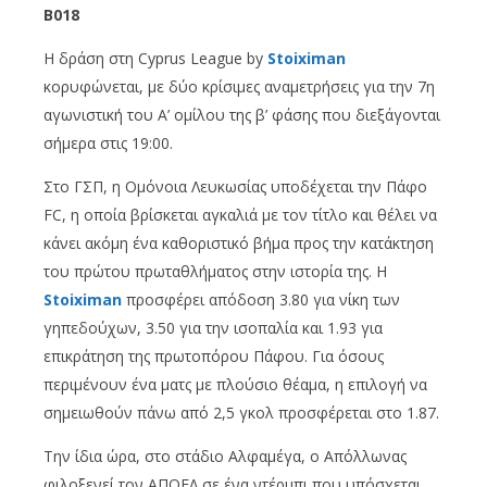
B
018
Η δράση στη Cyprus League by
Stoiximan
κορυφώνεται, με δύο κρίσιμες αναμετρήσεις για την 7η
αγωνιστική του Α’ ομίλου της β’ φάσης που διεξάγονται
σήμερα στις 19:00.
Στο ΓΣΠ, η Ομόνοια Λευκωσίας υποδέχεται την Πάφο
FC, η οποία βρίσκεται αγκαλιά με τον τίτλο και θέλει να
κάνει ακόμη ένα καθοριστικό βήμα προς την κατάκτηση
του πρώτου πρωταθλήματος στην ιστορία της. Η
Stoiximan
προσφέρει απόδοση 3.80 για νίκη των
γηπεδούχων, 3.50 για την ισοπαλία και 1.93 για
επικράτηση της πρωτοπόρου Πάφου. Για όσους
περιμένουν ένα ματς με πλούσιο θέαμα, η επιλογή να
σημειωθούν πάνω από 2,5 γκολ προσφέρεται στο 1.87.
Την ίδια ώρα, στο στάδιο Αλφαμέγα, ο Απόλλωνας
φιλοξενεί τον ΑΠΟΕΛ σε ένα ντέρμπι που υπόσχεται