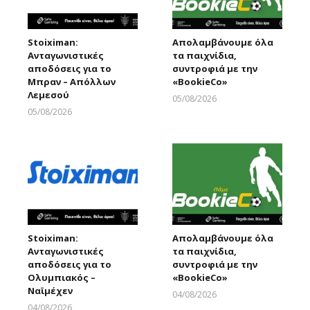
Stoiximan:
Απολαμβάνουμε όλα
Ανταγωνιστικές
τα παιχνίδια,
αποδόσεις για το
συντροφιά με την
Μπραν – Απόλλων
«ΒοοkieCo»
Λεμεσού
05/08/2026
Larnakaonline
05/08/2026
Larnakaonline
Stoiximan:
Απολαμβάνουμε όλα
Ανταγωνιστικές
τα παιχνίδια,
αποδόσεις για το
συντροφιά με την
Ολυμπιακός –
«ΒοοkieCo»
Ναϊμέχεν
04/08/2026
Larnakaonline
04/08/2026