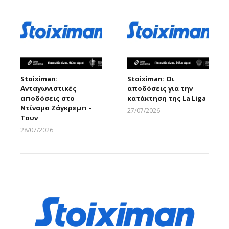
Stoiximan:
Stoiximan: Οι
Ανταγωνιστικές
αποδόσεις για την
αποδόσεις στο
κατάκτηση της La Liga
Ντίναμο Ζάγκρεμπ –
27/07/2026
Τουν
Larnakaonline
28/07/2026
Larnakaonline