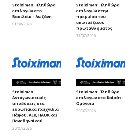
Stoiximan: Πληθώρα
Stoiximan: Πληθώρα
επιλογών στο
επιλογών στην
Βασιλεία – Λωζάνη
πρεμιέρα του
σκωτσέζικου
01/08/2026
πρωταθλήματος
Larnakaonline
31/07/2026
Larnakaonline
Stoiximan:
Stoiximan: Πληθώρα
Ανταγωνιστικές
επιλογών στο Καϊράτ-
αποδόσεις στα
Ομόνοια
ευρωπαϊκά παιχνίδια
29/07/2026
Πάφου, ΑΕΚ, ΠΑΟΚ και
Larnakaonline
Παναθηναϊκού
30/07/2026
Larnakaonline