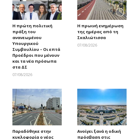
Η πρώτη πολιτική
Η πρωινή ενημέρωση
πράξη του
της ημέρας από τη
ανανεωμένου
Σκαλιώτισσα
Υπουργικού
07/08/2026
Συμβουλίου – Οι επτά
Larnakaonline
Προέδροι που μένουν
και τα νέα πρόσωπα
στα ΔΣ
07/08/2026
Larnakaonline
Παραδόθηκε στην
Ανοίγει ξανά η οδική
κυκλοφορία ο νέος
πρόσβαση στις