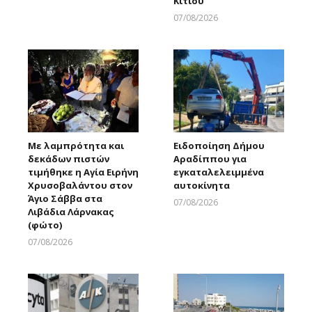
Κιτίου
07/08/2026
Larnakaonline
Με λαμπρότητα και
Ειδοποίηση Δήμου
δεκάδων πιστών
Αραδίππου για
τιμήθηκε η Αγία Ειρήνη
εγκαταλελειμμένα
Χρυσοβαλάντου στον
αυτοκίνητα
Άγιο Σάββα στα
07/08/2026
Λιβάδια Λάρνακας
Larnakaonline
(φώτο)
07/08/2026
Larnakaonline