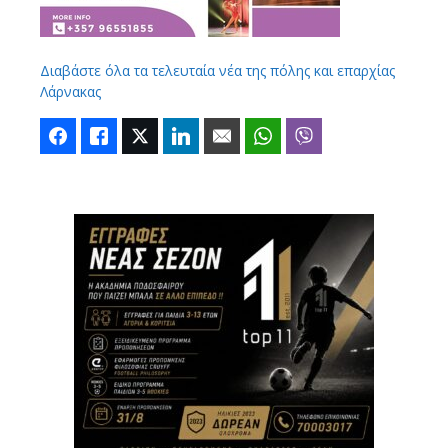
Διαβάστε όλα τα τελευταία νέα της πόλης και επαρχίας
Λάρνακας
Facebook
Like
Twitter
LinkedIn
Email
WhatsApp
Viber