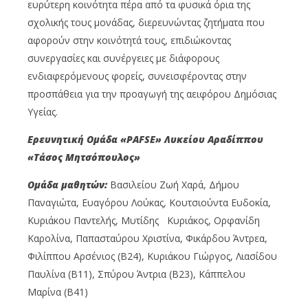
ευρύτερη κοινότητα πέρα από τα φυσικά όρια της
σχολικής τους μονάδας, διερευνώντας ζητήματα που
αφορούν στην κοινότητά τους, επιδιώκοντας
συνεργασίες και συνέργειες με διάφορους
ενδιαφερόμενους φορείς, συνεισφέροντας στην
προσπάθεια για την προαγωγή της αειφόρου Δημόσιας
Υγείας.
Ερευνητική Ομάδα «
PAFSE
» Λυκείου Αραδίππου
«Τάσος Μητσόπουλος»
Ομάδα μαθητών:
Bασιλείου Ζωή Χαρά, Δήμου
Παναγιώτα, Ευαγόρου Λούκας, Κουτσιούντα Ευδοκία,
Κυριάκου Παντελής, Μυτίδης Κυριάκος, Ορφανίδη
Καρολίνα, Παπασταύρου Χριστίνα, Φικάρδου Άντρεα,
Φιλίππου Αρσένιος (Β24), Κυριάκου Γιώργος, Λιασίδου
Παυλίνα (Β11), Σπύρου Άντρια (Β23), Κάππελου
Μαρίνα (Β41)