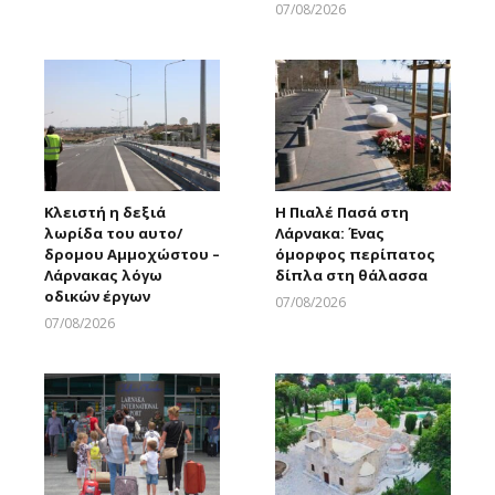
07/08/2026
Larnakaonline
Κλειστή η δεξιά
Η Πιαλέ Πασά στη
λωρίδα του αυτο/
Λάρνακα: Ένας
δρομου Αμμοχώστου –
όμορφος περίπατος
Λάρνακας λόγω
δίπλα στη θάλασσα
οδικών έργων
07/08/2026
Larnakaonline
07/08/2026
Larnakaonline