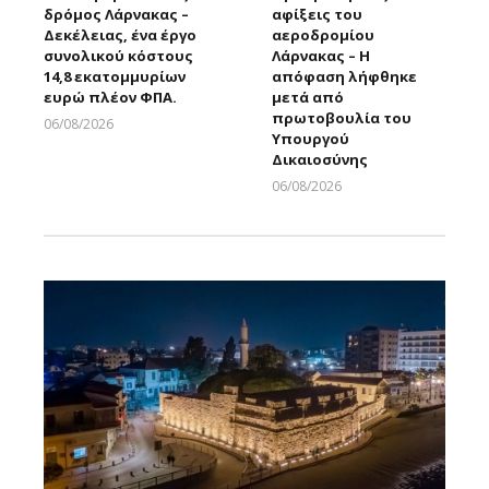
δρόμος Λάρνακας –
αφίξεις του
Δεκέλειας, ένα έργο
αεροδρομίου
συνολικού κόστους
Λάρνακας – Η
14,8 εκατομμυρίων
απόφαση λήφθηκε
ευρώ πλέον ΦΠΑ.
μετά από
πρωτοβουλία του
06/08/2026
Υπουργού
Larnakaonline
Δικαιοσύνης
06/08/2026
Larnakaonline