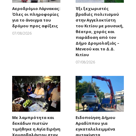
Αεροδρόμιο Λάρνακας:
Έξι ξεχωριστές
Όλες οι πληροφορίες
βραδιές πολιτισμού
για το άνοιγμα του
στην Αγγελοκτίστη
δρόμου προς αφίξεις
του Κιτίου με μουσική,
θέατρο, χορός και
07/08/2026
παράδοση από τον
Larnakaonline
Δήμο Δρομολαξιάς –
Μενεού και το Δ.Δ.
Κιτίου
07/08/2026
Larnakaonline
Με λαμπρότητα και
Ειδοποίηση Δήμου
δεκάδων πιστών
Αραδίππου για
τιμήθηκε η Αγία Ειρήνη
εγκαταλελειμμένα
Χρυσοβαλάντου στον
αυτοκίνητα