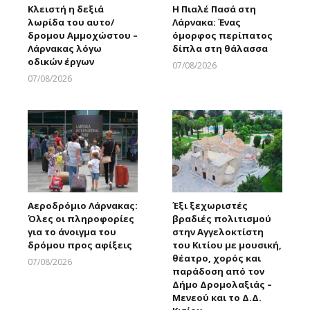
Κλειστή η δεξιά
Η Πιαλέ Πασά στη
λωρίδα του αυτο/
Λάρνακα: Ένας
δρομου Αμμοχώστου –
όμορφος περίπατος
Λάρνακας λόγω
δίπλα στη θάλασσα
οδικών έργων
07/08/2026
Larnakaonline
07/08/2026
Larnakaonline
Αεροδρόμιο Λάρνακας:
Έξι ξεχωριστές
Όλες οι πληροφορίες
βραδιές πολιτισμού
για το άνοιγμα του
στην Αγγελοκτίστη
δρόμου προς αφίξεις
του Κιτίου με μουσική,
θέατρο, χορός και
07/08/2026
παράδοση από τον
Larnakaonline
Δήμο Δρομολαξιάς –
Μενεού και το Δ.Δ.