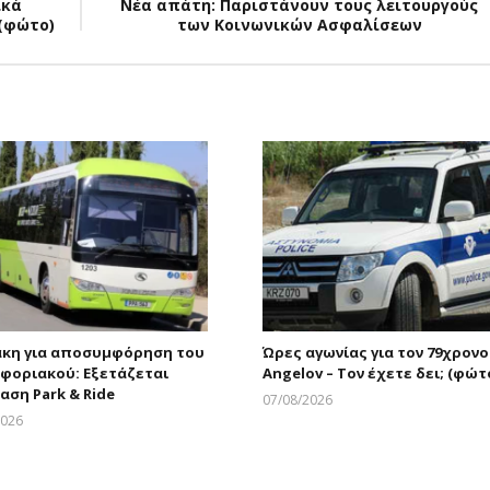
ϊκά
Νέα απάτη: Παριστάνουν τους λειτουργούς
(φώτο)
των Κοινωνικών Ασφαλίσεων
κη για αποσυμφόρηση του
Ώρες αγωνίας για τον 79χρονο
φοριακού: Εξετάζεται
Angelov – Τον έχετε δει; (φώτ
αση Park & Ride
07/08/2026
Larnakaonline
2026
Larnakaonline