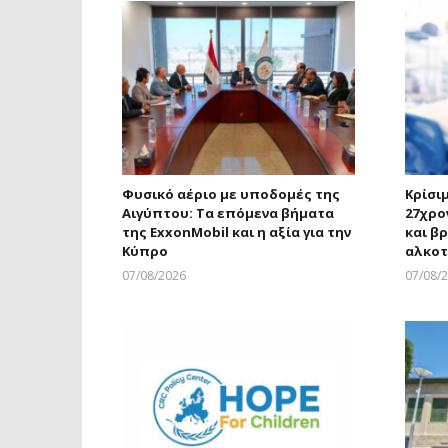
Φυσικό αέριο με υποδομές της
Κρίσι
Αιγύπτου: Τα επόμενα βήματα
27χρο
της ExxonMobil και η αξία για την
και β
Κύπρο
αλκοτ
07/08/2026
07/08/
Larnakaonline