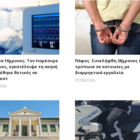
μα 16χρονος: Τον παρέσυρε
Πάφος: Συνελήφθη 28χρονος
νος, εγκατέλειψε τη σκηνή
τρύπωνε σε κατοικίες με
ρέθηκε θετικός σε
διαρρηκτικά εργαλεία
εστ
07/08/2026
Larnakaonline
2026
Larnakaonline