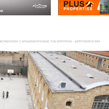
ΑΣΥΝΕΛΉΦΘΗ Ο ΑΡΧΙΔΕΣΜΟΦΎΛΑΚΑΣ ΤΩΝ ΚΕΝΤΡΙΚΏΝ – ΔΙΕΡΕΥΝΏΝΤΑΙ ΝΈΑ