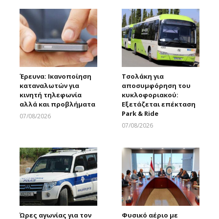
Έρευνα: Ικανοποίηση
Τσολάκη για
καταναλωτών για
αποσυμφόρηση του
κινητή τηλεφωνία
κυκλοφοριακού:
αλλά και προβλήματα
Εξετάζεται επέκταση
Park & Ride
07/08/2026
Larnakaonline
07/08/2026
Larnakaonline
Ώρες αγωνίας για τον
Φυσικό αέριο με