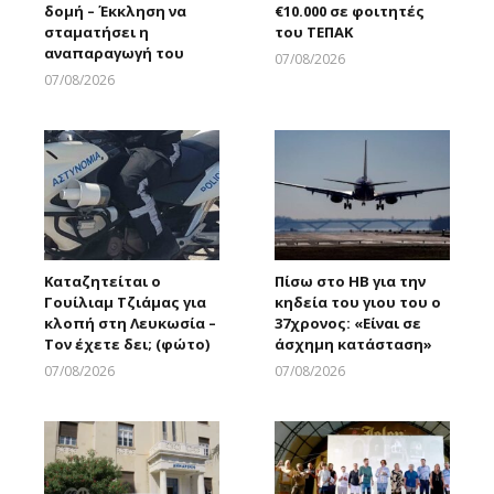
δομή – Έκκληση να
€10.000 σε φοιτητές
σταματήσει η
του ΤΕΠΑΚ
αναπαραγωγή του
07/08/2026
Larnakaonline
07/08/2026
Larnakaonline
Καταζητείται ο
Πίσω στο ΗΒ για την
Γουίλιαμ Τζιάμας για
κηδεία του γιου του ο
κλοπή στη Λευκωσία –
37χρονος: «Είναι σε
Τον έχετε δει; (φώτο)
άσχημη κατάσταση»
07/08/2026
07/08/2026
Larnakaonline
Larnakaonline