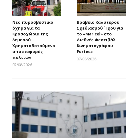
Νέο πυροσβεστικό
Βραβείο Καλύτερου
όχημα για τα
Σχεδιασμού Ήχου για
Κρασοχώρια της
το «Maricel» στο
Λεμεσού –
Διεθνές Φεστιβάλ
Χρηματοδοτούμενο
Κινηματογράφου
από εισφορές
Forteca
πολιτών
07/08/2026
Larnakaonline
07/08/2026
Larnakaonline