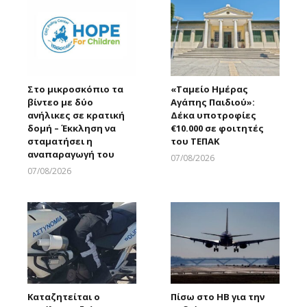
Στο μικροσκόπιο τα
«Ταμείο Ημέρας
βίντεο με δύο
Αγάπης Παιδιού»:
ανήλικες σε κρατική
Δέκα υποτροφίες
δομή – Έκκληση να
€10.000 σε φοιτητές
σταματήσει η
του ΤΕΠΑΚ
αναπαραγωγή του
07/08/2026
Larnakaonline
07/08/2026
Larnakaonline
Καταζητείται ο
Πίσω στο ΗΒ για την