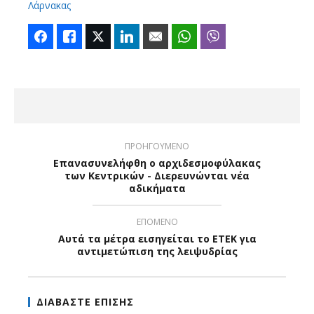
Λάρνακας
Facebook
Like
Twitter
LinkedIn
Email
WhatsApp
Viber
ΠΡΟΗΓΟΥΜΕΝΟ
Επανασυνελήφθη ο αρχιδεσμοφύλακας
των Κεντρικών - Διερευνώνται νέα
αδικήματα
ΕΠΟΜΕΝΟ
Αυτά τα μέτρα εισηγείται το ΕΤΕΚ για
αντιμετώπιση της λειψυδρίας
ΔΙΑΒΑΣΤΕ ΕΠΙΣΗΣ