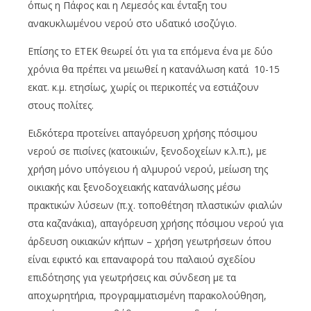
όπως η Πάφος και η Λεμεσός και ένταξη του
ανακυκλωμένου νερού στο υδατικό ισοζύγιο.
Επίσης το ΕΤΕΚ θεωρεί ότι για τα επόμενα ένα με δύο
χρόνια θα πρέπει να μειωθεί η κατανάλωση κατά 10-15
εκατ. κ.μ. ετησίως, χωρίς οι περικοπές να εστιάζουν
στους πολίτες.
Ειδκότερα προτείνει απαγόρευση χρήσης πόσιμου
νερού σε πισίνες (κατοικιών, ξενοδοχείων κ.λ.π.), με
χρήση μόνο υπόγειου ή αλμυρού νερού, μείωση της
οικιακής και ξενοδοχειακής κατανάλωσης μέσω
πρακτικών λύσεων (π.χ. τοποθέτηση πλαστικών φιαλών
στα καζανάκια), απαγόρευση χρήσης πόσιμου νερού για
άρδευση οικιακών κήπων – χρήση γεωτρήσεων όπου
είναι εφικτό και επαναφορά του παλαιού σχεδίου
επιδότησης για γεωτρήσεις και σύνδεση με τα
αποχωρητήρια, προγραμματισμένη παρακολούθηση,