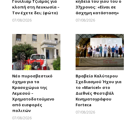
Γουίλιαμ Τζιάμας για
κηδεία του γιου του ο
κλοπή στη Λευκωσία –
37χρονος: «Είναι σε
Τον έχετε δει; (φώτο)
άσχημη κατάσταση»
07/08/2026
07/08/2026
Larnakaonline
Larnakaonline
Νέο πυροσβεστικό
Βραβείο Καλύτερου
όχημα για τα
Σχεδιασμού Ήχου για
Κρασοχώρια της
το «Maricel» στο
Λεμεσού –
Διεθνές Φεστιβάλ
Χρηματοδοτούμενο
Κινηματογράφου
από εισφορές
Forteca
πολιτών
07/08/2026
Larnakaonline
07/08/2026
Larnakaonline