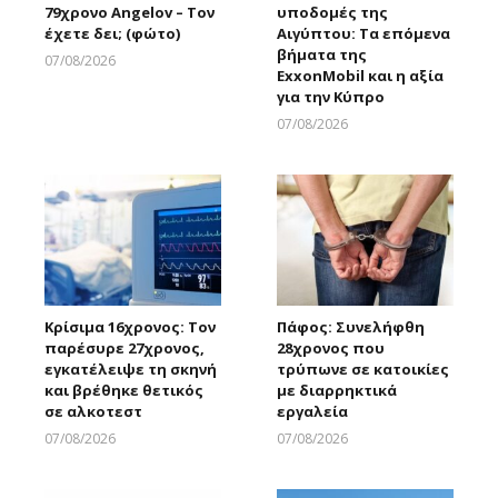
79χρονο Angelov – Τον
υποδομές της
έχετε δει; (φώτο)
Αιγύπτου: Τα επόμενα
βήματα της
07/08/2026
ExxonMobil και η αξία
Larnakaonline
για την Κύπρο
07/08/2026
Larnakaonline
Κρίσιμα 16χρονος: Τον
Πάφος: Συνελήφθη
παρέσυρε 27χρονος,
28χρονος που
εγκατέλειψε τη σκηνή
τρύπωνε σε κατοικίες
και βρέθηκε θετικός
με διαρρηκτικά
σε αλκοτεστ
εργαλεία
07/08/2026
07/08/2026
Larnakaonline
Larnakaonline