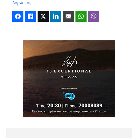
Λάρνακας
Facebook
Like
Twitter
LinkedIn
Email
WhatsApp
Viber