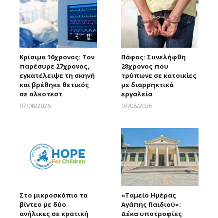
Κρίσιμα 16χρονος: Τον
Πάφος: Συνελήφθη
παρέσυρε 27χρονος,
28χρονος που
εγκατέλειψε τη σκηνή
τρύπωνε σε κατοικίες
και βρέθηκε θετικός
με διαρρηκτικά
σε αλκοτεστ
εργαλεία
07/08/2026
07/08/2026
Larnakaonline
Larnakaonline
Στο μικροσκόπιο τα
«Ταμείο Ημέρας
βίντεο με δύο
Αγάπης Παιδιού»:
ανήλικες σε κρατική
Δέκα υποτροφίες