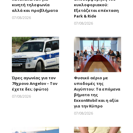
κινητή τηλεφωνία
κυκλοφοριακού:
αλλά και προβλήματα
Εξετάζεται επέκταση
Park & Ride
07/08/2026
Larnakaonline
07/08/2026
Larnakaonline
Ώρες αγωνίας για τον
Φυσικό αέριο με
79χρονο Angelov – Τον
υποδομές της
έχετε δει; (φώτο)
Αιγύπτου: Τα επόμενα
βήματα της
07/08/2026
ExxonMobil και η αξία
Larnakaonline
για την Κύπρο
07/08/2026
Larnakaonline