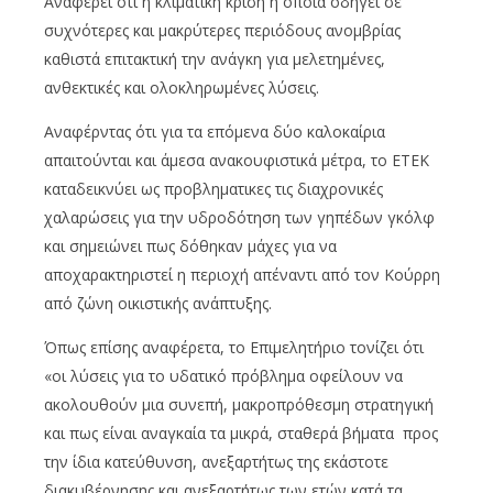
Αναφέρει ότι η κλιματική κρίση η οποία οδηγεί σε
συχνότερες και μακρύτερες περιόδους ανομβρίας
καθιστά επιτακτική την ανάγκη για μελετημένες,
ανθεκτικές και ολοκληρωμένες λύσεις.
Αναφέρντας ότι για τα επόμενα δύο καλοκαίρια
απαιτούνται και άμεσα ανακουφιστικά μέτρα, το ΕΤΕΚ
καταδεικνύει ως προβληματικες τις διαχρονικές
χαλαρώσεις για την υδροδότηση των γηπέδων γκόλφ
και σημειώνει πως δόθηκαν μάχες για να
αποχαρακτηριστεί η περιοχή απέναντι από τον Κούρρη
από ζώνη οικιστικής ανάπτυξης.
Όπως επίσης αναφέρετα, το Επιμελητήριο τονίζει ότι
«οι λύσεις για το υδατικό πρόβλημα οφείλουν να
ακολουθούν μια συνεπή, μακροπρόθεσμη στρατηγική
και πως είναι αναγκαία τα μικρά, σταθερά βήματα προς
την ίδια κατεύθυνση, ανεξαρτήτως της εκάστοτε
διακυβέρνησης και ανεξαρτήτως των ετών κατά τα