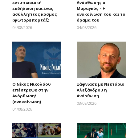
εντυπωσιακή
Ανόρθωσης ο
εκδήλωση και ένας
Μαραγκός – Η
ασύλληπτος κόσμος
ανακοίνωση του και το
(φωτορεπορτάζ)
όραμα του
04/08/2026
04/08/2026
Larnakaonline
Larnakaonline
Ο Νίκος Νικολάου
Ξάφνιασε με Νεκτάριο
επέστρεψε στην
Αλεξάνδρου η
Ανόρθωση!
Ανόρθωση
(ανακοίνωση)
03/08/2026
Larnakaonline
04/08/2026
Larnakaonline