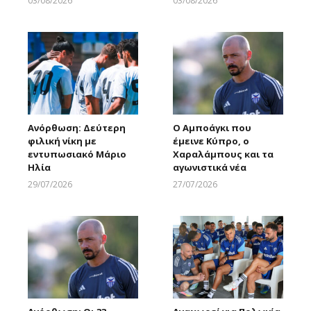
03/08/2026
03/08/2026
Larnakaonline
Larnakaonline
Ανόρθωση: Δεύτερη
Ο Αμποάγκι που
φιλική νίκη με
έμεινε Κύπρο, ο
εντυπωσιακό Μάριο
Χαραλάμπους και τα
Ηλία
αγωνιστικά νέα
29/07/2026
27/07/2026
Larnakaonline
Larnakaonline