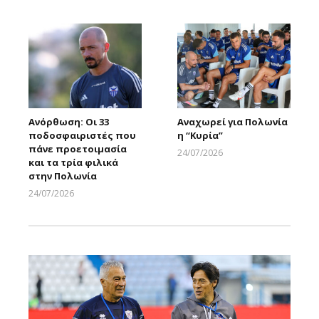
Larnakaonline
Larnakaonline
Ανόρθωση: Οι 33
Αναχωρεί για Πολωνία
ποδοσφαιριστές που
η “Κυρία”
πάνε προετοιμασία
24/07/2026
και τα τρία φιλικά
Larnakaonline
στην Πολωνία
24/07/2026
Larnakaonline