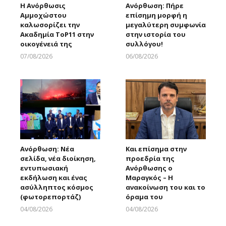
Η Ανόρθωσις
Ανόρθωση: Πήρε
Αμμοχώστου
επίσημη μορφή η
καλωσορίζει την
μεγαλύτερη συμφωνία
Ακαδημία ToP11 στην
στην ιστορία του
οικογένειά της
συλλόγου!
07/08/2026
06/08/2026
Larnakaonline
Larnakaonline
Ανόρθωση: Νέα
Και επίσημα στην
σελίδα, νέα διοίκηση,
προεδρία της
εντυπωσιακή
Ανόρθωσης ο
εκδήλωση και ένας
Μαραγκός – Η
ασύλληπτος κόσμος
ανακοίνωση του και το
(φωτορεπορτάζ)
όραμα του
04/08/2026
04/08/2026
Larnakaonline
Larnakaonline