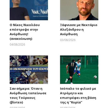
Ο Νίκος Νικολάου
Ξάφνιασε με Νεκτάριο
επέστρεψε στην
Αλεξάνδρου η
Ανόρθωση!
Ανόρθωση
(ανακοίνωση)
03/08/2026
Larnakaonline
04/08/2026
Larnakaonline
Σαν σήμερα: Όταν η
Ισόπαλο το φιλικό με
Ανόρθωση ταπείνωσε
Ατρόμητο και
τους Τούρκους
επιστρέφει στη βάση
(βίντεο)
της η “Κυρία”