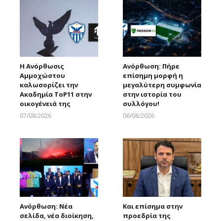
Η Ανόρθωσις
Ανόρθωση: Πήρε
Αμμοχώστου
επίσημη μορφή η
καλωσορίζει την
μεγαλύτερη συμφωνία
Ακαδημία ToP11 στην
στην ιστορία του
οικογένειά της
συλλόγου!
07/08/2026
06/08/2026
Larnakaonline
Larnakaonline
Ανόρθωση: Νέα
Και επίσημα στην
σελίδα, νέα διοίκηση,
προεδρία της