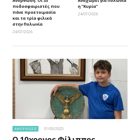
Ανόρθωση: Οι 33
Αναχωρεί για Πολωνία
ποδοσφαιριστές που
η “Κυρία”
πάνε προετοιμασία
24/07/2026
και τα τρία φιλικά
Larnakaonline
στην Πολωνία
24/07/2026
Larnakaonline
31/03/2025
ΑΝΟΡΘΩΣΙΣ
Ο 10χρονος Φίλιππος