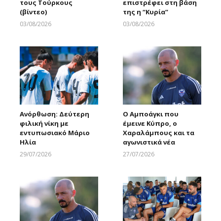
τους Τούρκους
επιστρέφει στη βάση
(βίντεο)
της η “Κυρία”
03/08/2026
03/08/2026
Larnakaonline
Larnakaonline
Ανόρθωση: Δεύτερη
Ο Αμποάγκι που
φιλική νίκη με
έμεινε Κύπρο, ο
εντυπωσιακό Μάριο
Χαραλάμπους και τα
Ηλία
αγωνιστικά νέα
29/07/2026
27/07/2026
Larnakaonline
Larnakaonline