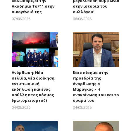
καλωσορίζει την
μεγαλύτερη συμφωνία
Ακαδημία ToP11 στην
στην ιστορία του
οικογένειά της
συλλόγου!
07/08/2026
06/08/2026
Larnakaonline
Larnakaonline
Ανόρθωση: Νέα
Και επίσημα στην
σελίδα, νέα διοίκηση,
προεδρία της
εντυπωσιακή
Ανόρθωσης ο
εκδήλωση και ένας
Μαραγκός – Η
ασύλληπτος κόσμος
ανακοίνωση του και το
(φωτορεπορτάζ)
όραμα του
04/08/2026
04/08/2026
Larnakaonline
Larnakaonline