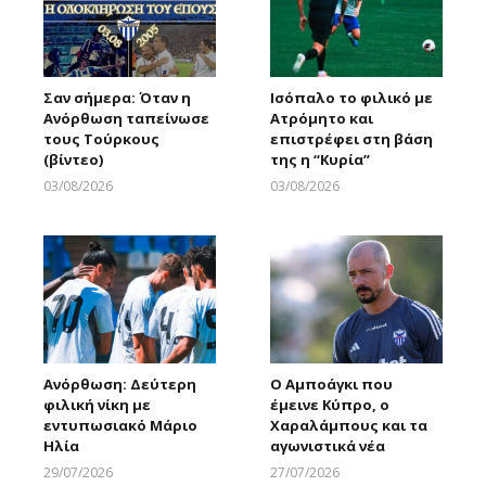
Σαν σήμερα: Όταν η
Ισόπαλο το φιλικό με
Ανόρθωση ταπείνωσε
Ατρόμητο και
τους Τούρκους
επιστρέφει στη βάση
(βίντεο)
της η “Κυρία”
03/08/2026
03/08/2026
Larnakaonline
Larnakaonline
Ανόρθωση: Δεύτερη
Ο Αμποάγκι που
φιλική νίκη με
έμεινε Κύπρο, ο
εντυπωσιακό Μάριο
Χαραλάμπους και τα
Ηλία
αγωνιστικά νέα
29/07/2026
27/07/2026