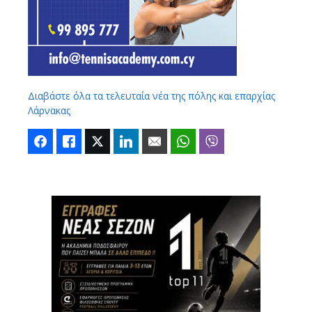
Διαβάστε όλα τα τελευταία νέα της πόλης και επαρχίας
Λάρνακας
Facebook
Like
Twitter
LinkedIn
Email
WhatsApp
Viber