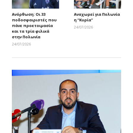
Ανόρθωση: Οι 33
Αναχωρεί για Πολωνία
ποδοσφαιριστές που
η “Κυρία”
πάνε προετοιμασία
24/07/2026
και τα τρία φιλικά
Larnakaonline
στην Πολωνία
24/07/2026
Larnakaonline