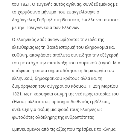
του 1821. Ο ευγενής αυτός αγώνας, συνδεδεμένος με
το χαρμόσυνο μήνυμα που ευαγγελίστηκε ο
Αρχάγγελος Γαβριήλ στη Θεοτόκο, έμελλε να ταυτιστεί
με την Παλιγγενεσία των Ελλήνων.
Ο ελληνικός λαός αναγνωρίζοντας την ιδέα της
ελευθερίας ως τη βαριά ιστορική του κληρονομιά και
ευθύνη, αποφάσισε απόλυτα συνειδητά την εξέγερσή
του με στόχο την αποτίναξη του τουρκικού ζυγού. Μια
απόφαση η οποία σηματοδότησε τη δημιουργία του
ελληνικού, δημοκρατικού κράτους αλλά και τη
διαμόρφωση του σύγχρονου κόσμου. Η 25η Μαρτίου
1821, ως η κορυφαία στιγμή της νεότερης ιστορίας του
έθνους αλλά και ως ορόσημο διεθνούς εμβέλειας,
ανέδειξε για ακόμη μια φορά τους Έλληνες ως
φωτοδότες ολόκληρης της ανθρωπότητας.
Εμπνευσμένοι από τις αξίες που πρέσβευε το κίνημα