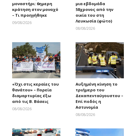
μοναστήρι: 6ημερη
μια εβδομάδα
κράτηση στον μοναχό
58χρονος από την
– Τι προηγήθηκε
οικία του στη
Λευκωσία (φώτο)
09/08/2026
Larnakaonline
08/08/2026
Larnakaonline
«Όχι στις κεραίες του
Αυξημένη κίνηση το
θανάτου» – Πορεία
τριήμερο του
διαμαρτυρίας έξω
Δεκαπενταύγουστου –
από τις Β. Βάσεις
Επί ποδός η
Αστυνομία
08/08/2026
Larnakaonline
08/08/2026
Larnakaonline