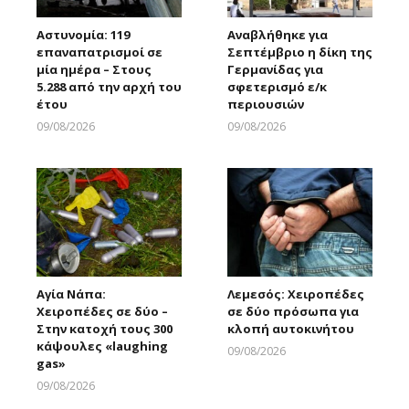
Αστυνομία: 119
Αναβλήθηκε για
επαναπατρισμοί σε
Σεπτέμβριο η δίκη της
μία ημέρα – Στους
Γερμανίδας για
5.288 από την αρχή του
σφετερισμό ε/κ
έτου
περιουσιών
09/08/2026
09/08/2026
Larnakaonline
Larnakaonline
Αγία Νάπα:
Λεμεσός: Χειροπέδες
Χειροπέδες σε δύο –
σε δύο πρόσωπα για
Στην κατοχή τους 300
κλοπή αυτοκινήτου
κάψουλες «laughing
09/08/2026
gas»
Larnakaonline
09/08/2026
Larnakaonline