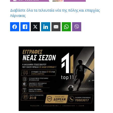
Διαβάστε όλα τα τελευταία νέα της πόλης και επαρχίας
Λάρνακας
Facebook
Like
Twitter
LinkedIn
Email
WhatsApp
Viber