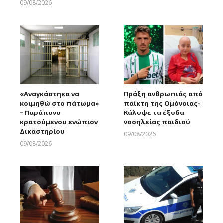
09/08/2026
Larnakaonline
«Αναγκάστηκα να
Πράξη ανθρωπιάς από
κοιμηθώ στο πάτωμα»
παίκτη της Ομόνοιας-
– Παράπονο
Κάλυψε τα έξοδα
κρατούμενου ενώπιον
νοσηλείας παιδιού
Δικαστηρίου
09/08/2026
Larnakaonline
09/08/2026
Larnakaonline