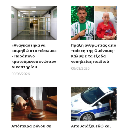
«Αναγκάστηκα να
Πράξη ανθρωπιάς από
κοιμηθώ στο πάτωμα»
παίκτη της Ομόνοιας-
– Παράπονο
Κάλυψε τα έξοδα
κρατούμενου ενώπιον
νοσηλείας παιδιού
Δικαστηρίου
09/08/2026
Larnakaonline
09/08/2026
Larnakaonline
Απόπειρα φόνου σε
Απουσιάζει εδώ και