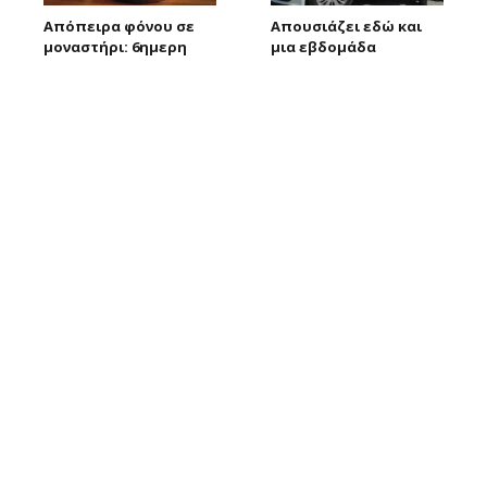
Απόπειρα φόνου σε
Απουσιάζει εδώ και
μοναστήρι: 6ημερη
μια εβδομάδα
κράτηση στον μοναχό
58χρονος από την
– Τι προηγήθηκε
οικία του στη
Λευκωσία (φώτο)
09/08/2026
Larnakaonline
08/08/2026
Larnakaonline
«Όχι στις κεραίες του
Αυξημένη κίνηση το
θανάτου» – Πορεία
τριήμερο του
διαμαρτυρίας έξω
Δεκαπενταύγουστου –
από τις Β. Βάσεις
Επί ποδός η
Αστυνομία
08/08/2026
Larnakaonline
08/08/2026
Larnakaonline