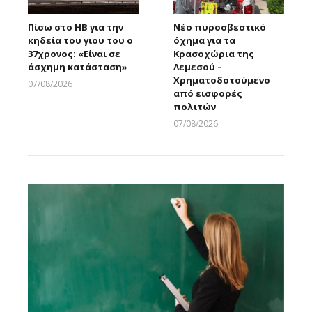
Πίσω στο ΗΒ για την
Νέο πυροσβεστικό
κηδεία του γιου του ο
όχημα για τα
37χρονος: «Είναι σε
Κρασοχώρια της
άσχημη κατάσταση»
Λεμεσού –
Χρηματοδοτούμενο
07/08/2026
από εισφορές
Larnakaonline
πολιτών
07/08/2026
Larnakaonline