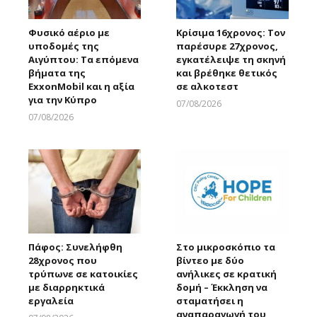
Φυσικό αέριο με
Κρίσιμα 16χρονος: Τον
υποδομές της
παρέσυρε 27χρονος,
Αιγύπτου: Τα επόμενα
εγκατέλειψε τη σκηνή
βήματα της
και βρέθηκε θετικός
ExxonMobil και η αξία
σε αλκοτεστ
για την Κύπρο
07/08/2026
Larnakaonline
07/08/2026
Larnakaonline
Πάφος: Συνελήφθη
Στο μικροσκόπιο τα
28χρονος που
βίντεο με δύο
τρύπωνε σε κατοικίες
ανήλικες σε κρατική
με διαρρηκτικά
δομή – Έκκληση να
εργαλεία
σταματήσει η
αναπαραγωγή του