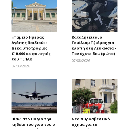
«Ταμείο Ημέρας
Καταζητείται ο
Αγάπης Παιδιού»:
Γουίλιαμ Τζιάμας για
Δέκα υποτροφίες
κλοπή στη Λευκωσία –
€10.000 σε φοιτητές
Τον έχετε δει; (φώτο)
του ΤΕΠΑΚ
07/08/2026
Larnakaonline
07/08/2026
Larnakaonline
Πίσω στο ΗΒ για την
Νέο πυροσβεστικό
κηδεία του γιου του ο
όχημα για τα