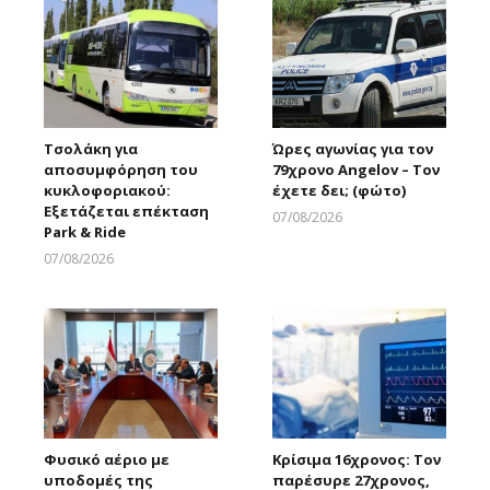
Τσολάκη για
Ώρες αγωνίας για τον
αποσυμφόρηση του
79χρονο Angelov – Τον
κυκλοφοριακού:
έχετε δει; (φώτο)
Εξετάζεται επέκταση
07/08/2026
Park & Ride
Larnakaonline
07/08/2026
Larnakaonline
Φυσικό αέριο με
Κρίσιμα 16χρονος: Τον
υποδομές της
παρέσυρε 27χρονος,