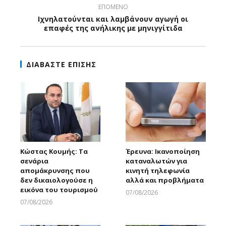
ΕΠΟΜΕΝΟ
Ιχνηλατούνται και λαμβάνουν αγωγή οι
επαφές της ανήλικης με μηνιγγίτιδα
ΔΙΑΒΑΣΤΕ ΕΠΙΣΗΣ
Κώστας Κουμής: Τα
Έρευνα: Ικανοποίηση
σενάρια
καταναλωτών για
απομάκρυνσης που
κινητή τηλεφωνία
δεν δικαιολογούσε η
αλλά και προβλήματα
εικόνα του τουρισμού
07/08/2026
Larnakaonline
07/08/2026
Larnakaonline