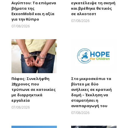
Αιγύπτου: Τα επόμενα
εγκατέλειψε τη σκηνή
βήματα της
και βρέθηκε θετικός
ExxonMobil και η αξία
σε αλκοτεστ
για την Κύπρο
07/08/2026
Larnakaonline
07/08/2026
Larnakaonline
Πάφος: Συνελήφθη
Στο μικροσκόπιο τα
28χρονος που
βίντεο με δύο
τρύπωνε σε κατοικίες
ανήλικες σε κρατική
με διαρρηκτικά
δομή – Έκκληση να
εργαλεία
σταματήσει η
αναπαραγωγή του
07/08/2026
Larnakaonline
07/08/2026
Larnakaonline