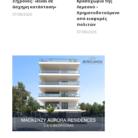
37χρονος: «Είναι σε
Κρασοχώρια της
άσχημη κατάσταση»
Λεμεσού –
Χρηματοδοτούμενο
07/08/2026
από εισφορές
Larnakaonline
πολιτών
07/08/2026
Larnakaonline