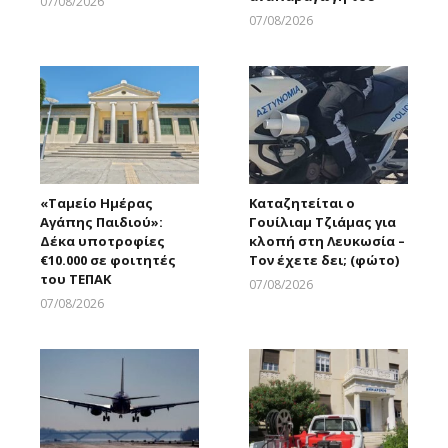
07/08/2026
Larnakaonline
07/08/2026
Larnakaonline
«Ταμείο Ημέρας
Καταζητείται ο
Αγάπης Παιδιού»:
Γουίλιαμ Τζιάμας για
Δέκα υποτροφίες
κλοπή στη Λευκωσία –
€10.000 σε φοιτητές
Τον έχετε δει; (φώτο)
του ΤΕΠΑΚ
07/08/2026
Larnakaonline
07/08/2026
Larnakaonline