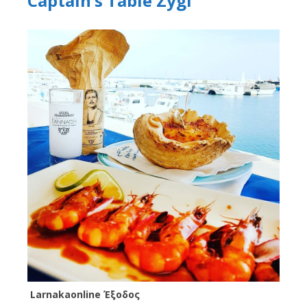
Captain’s Table Zygi
Larnakaonline Έξοδος