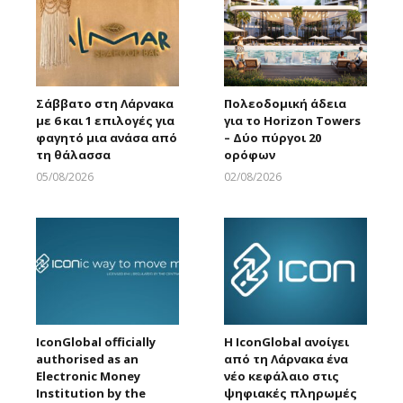
Σάββατο στη Λάρνακα
Πολεοδομική άδεια
με 6 και 1 επιλογές για
για το Horizon Towers
φαγητό μια ανάσα από
– Δύο πύργοι 20
τη θάλασσα
ορόφων
05/08/2026
02/08/2026
Larnakaonline
Larnakaonline
IconGlobal officially
Η IconGlobal ανοίγει
authorised as an
από τη Λάρνακα ένα
Electronic Money
νέο κεφάλαιο στις
Institution by the
ψηφιακές πληρωμές