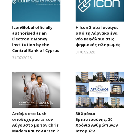
IconGlobal officially
Η IconGlobal ανοίγει
authorised as an
από τη Λάρνακα ένα
Electronic Money
νέο κεφάλαιο στις
Institution by the
ψηφιακές πληρωμές
Central Bank of Cyprus
31/07/2026
Larnakaonline
31/07/2026
Larnakaonline
Απόψε στο Lush
30 Χρόνια
υποδεχόμαστε τον
Εμπιστοσύνης. 30
Αύγουστο με τον Chris
Χρόνια Ανθρώπινων
Madem και τον Arsen P
Ιστοριών