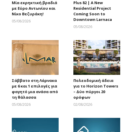
Μία εκρηκτική βραδιά
Plus 82 | A New
με Εύρο Αντωνίου και
Residential Project
Νίκο Βεζυράκη!
Coming Soon to
Downtown Larnaca
05/08/2026
Larnakaonline
05/08/2026
Larnakaonline
Σάββατο στη Λάρνακα
Πολεοδομική άδεια
με 6 και 1 επιλογές για
για το Horizon Towers
φαγητό μια ανάσα από
– Δύο πύργοι 20
τη θάλασσα
ορόφων
05/08/2026
02/08/2026
Larnakaonline
Larnakaonline