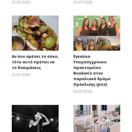
31/07/2026
31/07/2026
Larnakaonline
Larnakaonline
Αν σου αρέσει το σύκο,
Εγκαίνια
τότε αυτό πρέπει να
Υπερσύγχρονου
το δοκιμάσεις
πρακτορείου
BookieCo στον
31/07/2026
παραλιακό δρόμο
Larnakaonline
Ορόκλινης (pics)
30/07/2026
Larnakaonline