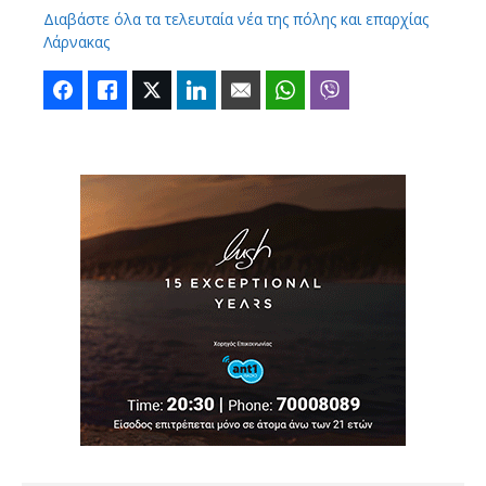
Διαβάστε όλα τα τελευταία νέα της πόλης και επαρχίας
Λάρνακας
Facebook
Like
Twitter
LinkedIn
Email
WhatsApp
Viber