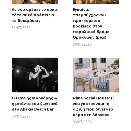
Αν σου αρέσει το σύκο,
Εγκαίνια
τότε αυτό πρέπει να
Υπερσύγχρονου
το δοκιμάσεις
πρακτορείου
BookieCo στον
31/07/2026
παραλιακό δρόμο
Larnakaonline
Ορόκλινης (pics)
30/07/2026
Larnakaonline
Ο Γιάννης Μαργάρης &
Nima Social House: Η
η μπάντα του ζωντανά
νέα γαστρονομική
στο Akakia Beach Bar
άφιξη που δίνει νέο
αέρα στη Λάρνακα
30/07/2026
Larnakaonline
30/07/2026
Larnakaonline