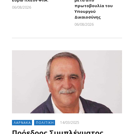
ευρώ πλέον ΦΠΑ.
μετά από
πρωτοβουλία του
06/08/2026
Υπουργού
Larnakaonline
Δικαιοσύνης
06/08/2026
Larnakaonline
14/03/2025
ΛΑΡΝΑΚΑ
ΠΟΛΙΤΙΚΗ
Πρόεδρος Συμπλέγματος