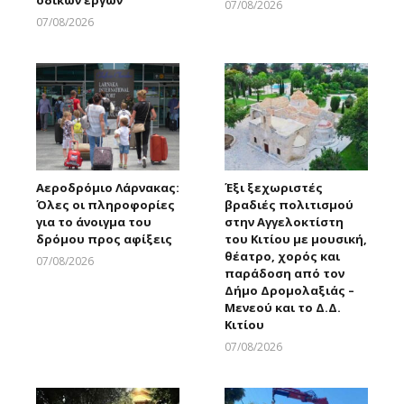
οδικών έργων
07/08/2026
Larnakaonline
07/08/2026
Larnakaonline
Αεροδρόμιο Λάρνακας:
Έξι ξεχωριστές
Όλες οι πληροφορίες
βραδιές πολιτισμού
για το άνοιγμα του
στην Αγγελοκτίστη
δρόμου προς αφίξεις
του Κιτίου με μουσική,
θέατρο, χορός και
07/08/2026
παράδοση από τον
Larnakaonline
Δήμο Δρομολαξιάς –
Μενεού και το Δ.Δ.
Κιτίου
07/08/2026
Larnakaonline