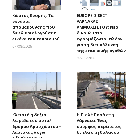
Κώστας Κουμής: Τα
EUROPE DIRECT
σενάρια
ΛΑΡΝΑΚΑΣ-
απομάκρυνσης που
ΑΜΜΟΧΩΣΤΟΥ: Νέα
δεν δικαιολογούσε η
δικαιώματα
εικόνα του τουρισμού
εφαρμόζονται πλέον
για τη διευκόλυνση
07/08/2026
της επισκευής αγαθών
Larnakaonline
07/08/2026
Larnakaonline
Κλειστή η δεξιά
Η Πιαλέ Πασά στη
λωρίδα του αυτο/
Λάρνακα: Ένας
δρομου Αμμοχώστου –
όμορφος περίπατος
Λάρνακας λόγω
δίπλα στη θάλασσα