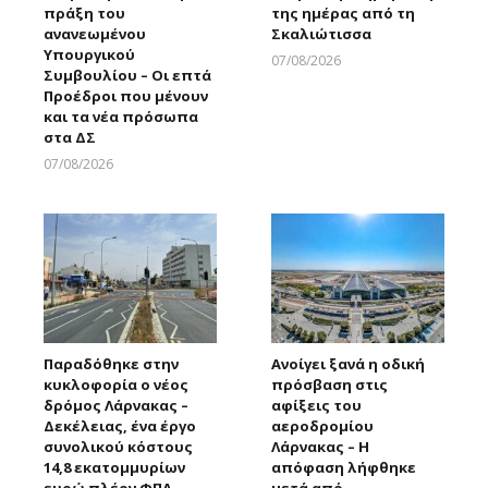
πράξη του
της ημέρας από τη
ανανεωμένου
Σκαλιώτισσα
Υπουργικού
07/08/2026
Συμβουλίου – Οι επτά
Larnakaonline
Προέδροι που μένουν
και τα νέα πρόσωπα
στα ΔΣ
07/08/2026
Larnakaonline
Παραδόθηκε στην
Ανοίγει ξανά η οδική
κυκλοφορία ο νέος
πρόσβαση στις
δρόμος Λάρνακας –
αφίξεις του
Δεκέλειας, ένα έργο
αεροδρομίου
συνολικού κόστους
Λάρνακας – Η
14,8 εκατομμυρίων
απόφαση λήφθηκε