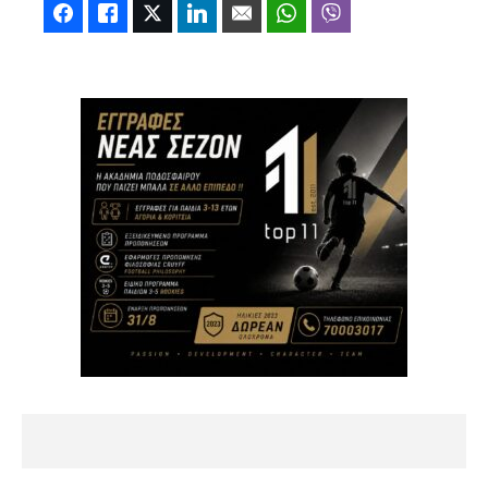
Facebook
Like
Twitter
LinkedIn
Email
WhatsApp
Viber