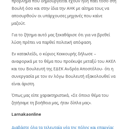
πρόβλημα που δημιουργείται έχουν ήδη πάει τόσο στη
Βουλή όσο και στην ίδια την ΑΗΚ με αίτημα τους να
αποσυρθούν οι υπάρχουσες μηχανές που καίνε
μαζούτ.
Για το ζήτημα αυτό μας ξεκαθάρισε ότι για να βρεθεί
λύση πρέπει να παρθεί πολιτική απόφαση.
Εν κατακλείδι, ο κύριος Κεκκουρής δήλωσε –
αναφορικά με το θέμα που προέκυψε μεταξύ του ΑΚΕΛ
και του Βουλευτή της ΕΔΕΚ Ανδρέα Αποστόλου- ότι η
συνεργασία με τον εν λόγω Βουλευτή εξακολουθεί να
είναι άριστη.
Όπως μας είπε χαρακτηριστικά, «Σε όποιο θέμα του
ζητήσαμε τη βοήθεια μας, ήταν δίπλα μας».
Larnakaonline
Διαβάστε όλα τα τελευταία νέα της πόλης και επαρχίας