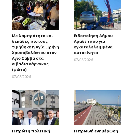
Με λαμπρότητα και
Ειδοποίηση Δήμου
δεκάδες πιστούς
Αραδίππου για
τιμήθηκε η Αγία Ειρήνη
εγκαταλελειμμένα
Χρυσοβαλάντου στον
αυτοκίνητα
Άγιο Σάββα στα
07/08/2026
Λιβάδια Λάρνακας
Larnakaonline
(φώτο)
07/08/2026
Larnakaonline
Η πρώτη πολιτική
Η πρωινή ενημέρωση