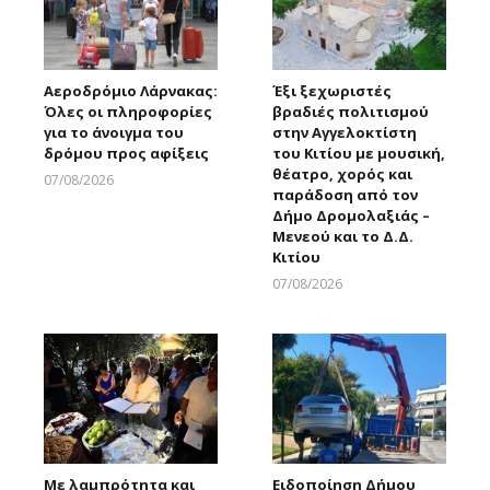
Αεροδρόμιο Λάρνακας:
Έξι ξεχωριστές
Όλες οι πληροφορίες
βραδιές πολιτισμού
για το άνοιγμα του
στην Αγγελοκτίστη
δρόμου προς αφίξεις
του Κιτίου με μουσική,
θέατρο, χορός και
07/08/2026
παράδοση από τον
Larnakaonline
Δήμο Δρομολαξιάς –
Μενεού και το Δ.Δ.
Κιτίου
07/08/2026
Larnakaonline
Με λαμπρότητα και
Ειδοποίηση Δήμου