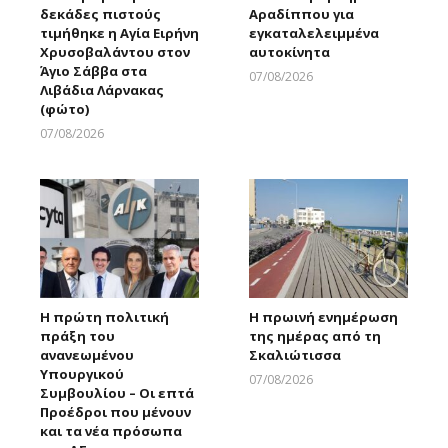
δεκάδες πιστούς
Αραδίππου για
τιμήθηκε η Αγία Ειρήνη
εγκαταλελειμμένα
Χρυσοβαλάντου στον
αυτοκίνητα
Άγιο Σάββα στα
07/08/2026
Λιβάδια Λάρνακας
Larnakaonline
(φώτο)
07/08/2026
Larnakaonline
Η πρώτη πολιτική
Η πρωινή ενημέρωση
πράξη του
της ημέρας από τη
ανανεωμένου
Σκαλιώτισσα
Υπουργικού
07/08/2026
Συμβουλίου – Οι επτά
Larnakaonline
Προέδροι που μένουν
και τα νέα πρόσωπα