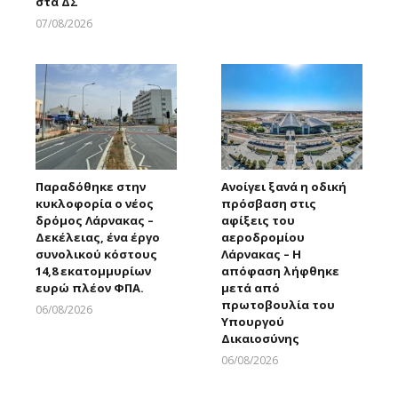
στα ΔΣ
07/08/2026
Larnakaonline
Παραδόθηκε στην
Ανοίγει ξανά η οδική
κυκλοφορία ο νέος
πρόσβαση στις
δρόμος Λάρνακας –
αφίξεις του
Δεκέλειας, ένα έργο
αεροδρομίου
συνολικού κόστους
Λάρνακας – Η
14,8 εκατομμυρίων
απόφαση λήφθηκε
ευρώ πλέον ΦΠΑ.
μετά από
πρωτοβουλία του
06/08/2026
Υπουργού
Larnakaonline
Δικαιοσύνης
06/08/2026
Larnakaonline