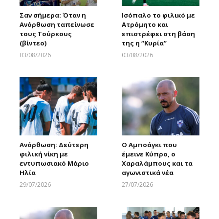
Σαν σήμερα: Όταν η
Ισόπαλο το φιλικό με
Ανόρθωση ταπείνωσε
Ατρόμητο και
τους Τούρκους
επιστρέφει στη βάση
(βίντεο)
της η “Κυρία”
03/08/2026
03/08/2026
Larnakaonline
Larnakaonline
Ανόρθωση: Δεύτερη
Ο Αμποάγκι που
φιλική νίκη με
έμεινε Κύπρο, ο
εντυπωσιακό Μάριο
Χαραλάμπους και τα
Ηλία
αγωνιστικά νέα
29/07/2026
27/07/2026
Larnakaonline
Larnakaonline