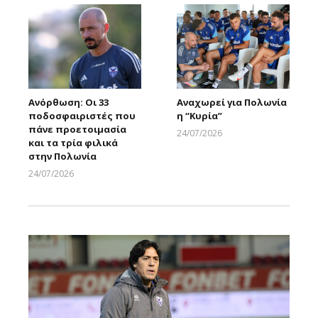
Ανόρθωση: Οι 33
Αναχωρεί για Πολωνία
ποδοσφαιριστές που
η “Κυρία”
πάνε προετοιμασία
24/07/2026
και τα τρία φιλικά
Larnakaonline
στην Πολωνία
24/07/2026
Larnakaonline