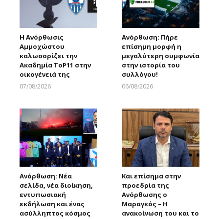
Η Ανόρθωσις
Ανόρθωση: Πήρε
Αμμοχώστου
επίσημη μορφή η
καλωσορίζει την
μεγαλύτερη συμφωνία
Ακαδημία ToP11 στην
στην ιστορία του
οικογένειά της
συλλόγου!
07/08/2026
06/08/2026
Larnakaonline
Larnakaonline
Ανόρθωση: Νέα
Και επίσημα στην
σελίδα, νέα διοίκηση,
προεδρία της
εντυπωσιακή
Ανόρθωσης ο
εκδήλωση και ένας
Μαραγκός – Η
ασύλληπτος κόσμος
ανακοίνωση του και το