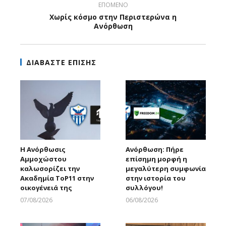
ΕΠΟΜΕΝΟ
Χωρίς κόσμο στην Περιστερώνα η
Ανόρθωση
ΔΙΑΒΑΣΤΕ ΕΠΙΣΗΣ
Η Ανόρθωσις
Ανόρθωση: Πήρε
Αμμοχώστου
επίσημη μορφή η
καλωσορίζει την
μεγαλύτερη συμφωνία
Ακαδημία ToP11 στην
στην ιστορία του
οικογένειά της
συλλόγου!
07/08/2026
06/08/2026
Larnakaonline
Larnakaonline