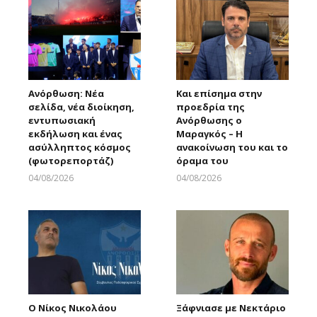
Ανόρθωση: Νέα
Και επίσημα στην
σελίδα, νέα διοίκηση,
προεδρία της
εντυπωσιακή
Ανόρθωσης ο
εκδήλωση και ένας
Μαραγκός – Η
ασύλληπτος κόσμος
ανακοίνωση του και το
(φωτορεπορτάζ)
όραμα του
04/08/2026
04/08/2026
Larnakaonline
Larnakaonline
Ο Νίκος Νικολάου
Ξάφνιασε με Νεκτάριο