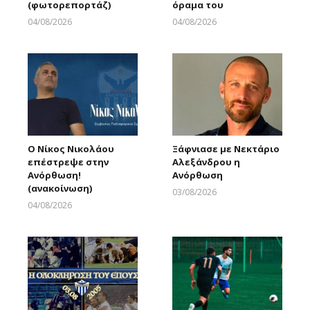
(φωτορεπορτάζ)
όραμα του
04/08/2026
04/08/2026
Larnakaonline
Larnakaonline
Ο Νίκος Νικολάου
Ξάφνιασε με Νεκτάριο
επέστρεψε στην
Αλεξάνδρου η
Ανόρθωση!
Ανόρθωση
(ανακοίνωση)
03/08/2026
Larnakaonline
04/08/2026
Larnakaonline