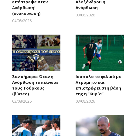
επέστρεψε στην
Αλεξάνδρου η
Ανόρθωση!
Ανόρθωση
(ανακοίνωση)
03/08/2026
Larnakaonline
04/08/2026
Larnakaonline
Σαν σήμερα: Όταν η
Ισόπαλο το φιλικό με
Ανόρθωση ταπείνωσε
Ατρόμητο και
τους Τούρκους
επιστρέφει στη βάση
(βίντεο)
της η “Κυρία”
03/08/2026
03/08/2026
Larnakaonline
Larnakaonline