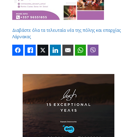
Διαβάστε όλα τα τελευταία νέα της πόλης και επαρχίας
Λάρνακας
Facebook
Like
Twitter
LinkedIn
Email
WhatsApp
Viber