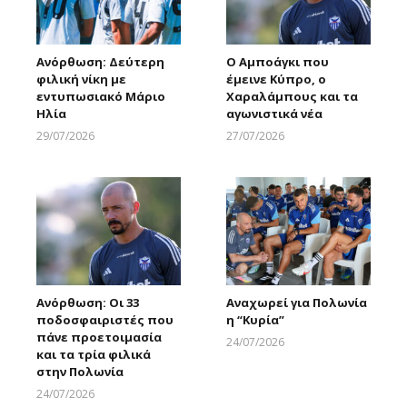
Ανόρθωση: Δεύτερη
Ο Αμποάγκι που
φιλική νίκη με
έμεινε Κύπρο, ο
εντυπωσιακό Μάριο
Χαραλάμπους και τα
Ηλία
αγωνιστικά νέα
29/07/2026
27/07/2026
Larnakaonline
Larnakaonline
Ανόρθωση: Οι 33
Αναχωρεί για Πολωνία
ποδοσφαιριστές που
η “Κυρία”
πάνε προετοιμασία
24/07/2026
και τα τρία φιλικά
Larnakaonline
στην Πολωνία
24/07/2026