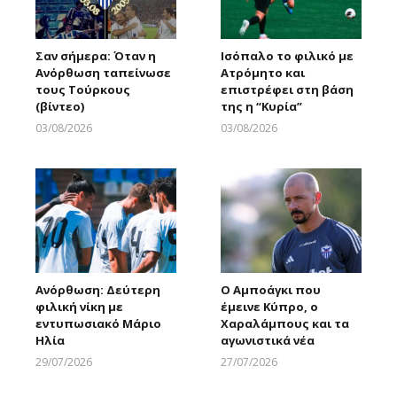
Σαν σήμερα: Όταν η
Ισόπαλο το φιλικό με
Ανόρθωση ταπείνωσε
Ατρόμητο και
τους Τούρκους
επιστρέφει στη βάση
(βίντεο)
της η “Κυρία”
03/08/2026
03/08/2026
Larnakaonline
Larnakaonline
Ανόρθωση: Δεύτερη
Ο Αμποάγκι που
φιλική νίκη με
έμεινε Κύπρο, ο
εντυπωσιακό Μάριο
Χαραλάμπους και τα
Ηλία
αγωνιστικά νέα
29/07/2026
27/07/2026
Larnakaonline
Larnakaonline