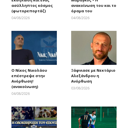
εκδήλωση και ένας
Μαραγκός – Η
ασύλληπτος κόσμος
ανακοίνωση του και το
(φωτορεπορτάζ)
όραμα του
04/08/2026
04/08/2026
Larnakaonline
Larnakaonline
Ο Νίκος Νικολάου
Ξάφνιασε με Νεκτάριο
επέστρεψε στην
Αλεξάνδρου η
Ανόρθωση!
Ανόρθωση
(ανακοίνωση)
03/08/2026
Larnakaonline
04/08/2026
Larnakaonline