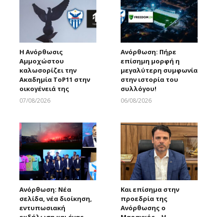
Η Ανόρθωσις
Ανόρθωση: Πήρε
Αμμοχώστου
επίσημη μορφή η
καλωσορίζει την
μεγαλύτερη συμφωνία
Ακαδημία ToP11 στην
στην ιστορία του
οικογένειά της
συλλόγου!
07/08/2026
06/08/2026
Larnakaonline
Larnakaonline
Ανόρθωση: Νέα
Και επίσημα στην
σελίδα, νέα διοίκηση,
προεδρία της
εντυπωσιακή
Ανόρθωσης ο