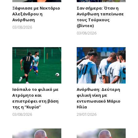
Ξάφνιασε με Νεκτάριο
Σαν σήμερα: Όταν η
Αλεξάνδρου η
Ανόρθωση ταπείνωσε
Ανόρθωση
τους Τούρκους
(βίντεο)
03/08/2026
Larnakaonline
03/08/2026
Larnakaonline
Ισόπαλο το φιλικό με
Ανόρθωση: Δεύτερη
Ατρόμητο και
φιλική νίκη με
επιστρέφει στη βάση
εντυπωσιακό Μάριο
της η “Κυρία”
Ηλία
03/08/2026
29/07/2026
Larnakaonline
Larnakaonline