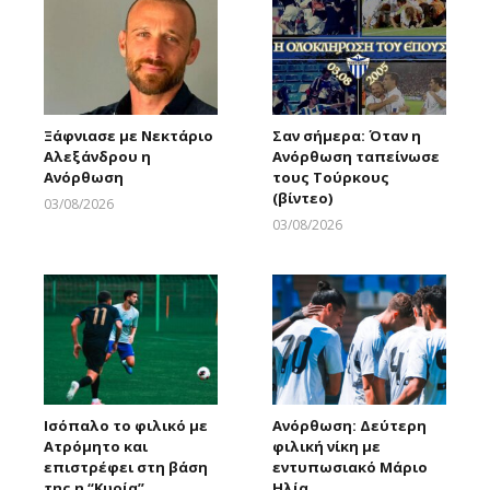
Ξάφνιασε με Νεκτάριο
Σαν σήμερα: Όταν η
Αλεξάνδρου η
Ανόρθωση ταπείνωσε
Ανόρθωση
τους Τούρκους
(βίντεο)
03/08/2026
Larnakaonline
03/08/2026
Larnakaonline
Ισόπαλο το φιλικό με
Ανόρθωση: Δεύτερη
Ατρόμητο και
φιλική νίκη με
επιστρέφει στη βάση
εντυπωσιακό Μάριο
της η “Κυρία”
Ηλία