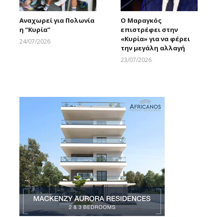
Αναχωρεί για Πολωνία
Ο Μαραγκός
η “Κυρία”
επιστρέφει στην
«Κυρία» για να φέρει
24/07/2026
την μεγάλη αλλαγή
Larnakaonline
23/07/2026
Larnakaonline