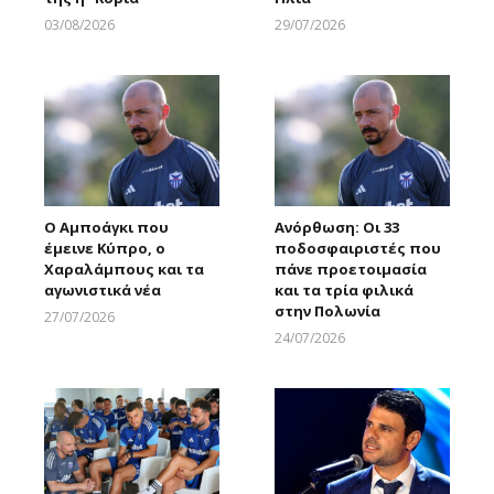
03/08/2026
29/07/2026
Larnakaonline
Larnakaonline
Ο Αμποάγκι που
Ανόρθωση: Οι 33
έμεινε Κύπρο, ο
ποδοσφαιριστές που
Χαραλάμπους και τα
πάνε προετοιμασία
αγωνιστικά νέα
και τα τρία φιλικά
στην Πολωνία
27/07/2026
Larnakaonline
24/07/2026
Larnakaonline