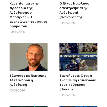
Και επίσημα στην
Ο Νίκος Νικολάου
προεδρία της
επέστρεψε στην
Ανόρθωσης ο
Ανόρθωση!
Μαραγκός – Η
(ανακοίνωση)
ανακοίνωση του και το
04/08/2026
όραμα του
Larnakaonline
04/08/2026
Larnakaonline
Ξάφνιασε με Νεκτάριο
Σαν σήμερα: Όταν η
Αλεξάνδρου η
Ανόρθωση ταπείνωσε
Ανόρθωση
τους Τούρκους
(βίντεο)
03/08/2026
Larnakaonline
03/08/2026
Larnakaonline