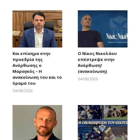
Larnakaonline
Και επίσημα στην
Ο Νίκος Νικολάου
προεδρία της
επέστρεψε στην
Ανόρθωσης ο
Ανόρθωση!
Μαραγκός – Η
(ανακοίνωση)
ανακοίνωση του και το
04/08/2026
όραμα του
Larnakaonline
04/08/2026
Larnakaonline