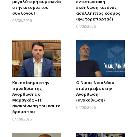
μεγαλύτερη συμφωνία
εντυπωσιακή
στην ιστορία του
εκδήλωση και ένας
συλλόγου!
ασύλληπτος κόσμος
(φωτορεπορτάζ)
06/08/2026
Larnakaonline
04/08/2026
Larnakaonline
Και επίσημα στην
Ο Νίκος Νικολάου
προεδρία της
επέστρεψε στην
Ανόρθωσης ο
Ανόρθωση!
Μαραγκός – Η
(ανακοίνωση)
ανακοίνωση του και το
04/08/2026
όραμα του
Larnakaonline
04/08/2026
Larnakaonline