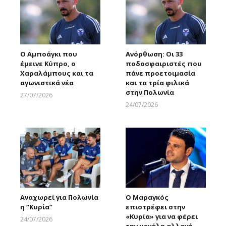
Ο Αμποάγκι που
Ανόρθωση: Οι 33
έμεινε Κύπρο, ο
ποδοσφαιριστές που
Χαραλάμπους και τα
πάνε προετοιμασία
αγωνιστικά νέα
και τα τρία φιλικά
στην Πολωνία
27/07/2026
Larnakaonline
24/07/2026
Larnakaonline
Αναχωρεί για Πολωνία
Ο Μαραγκός
η “Κυρία”
επιστρέφει στην
«Κυρία» για να φέρει
24/07/2026
την μεγάλη αλλαγή