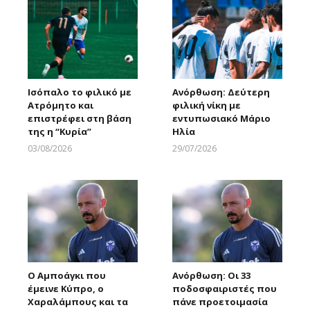
Ισόπαλο το φιλικό με
Ανόρθωση: Δεύτερη
Ατρόμητο και
φιλική νίκη με
επιστρέφει στη βάση
εντυπωσιακό Μάριο
της η “Κυρία”
Ηλία
03/08/2026
29/07/2026
Larnakaonline
Larnakaonline
Ο Αμποάγκι που
Ανόρθωση: Οι 33
έμεινε Κύπρο, ο
ποδοσφαιριστές που
Χαραλάμπους και τα
πάνε προετοιμασία