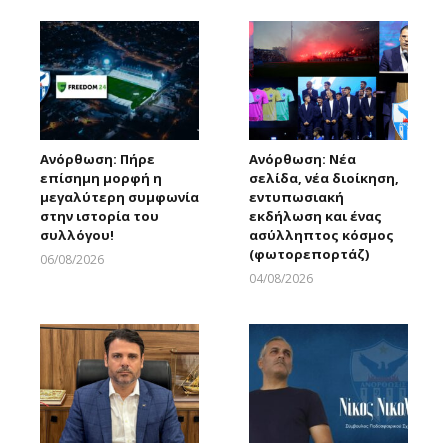
Ανόρθωση: Πήρε
Ανόρθωση: Νέα
επίσημη μορφή η
σελίδα, νέα διοίκηση,
μεγαλύτερη συμφωνία
εντυπωσιακή
στην ιστορία του
εκδήλωση και ένας
συλλόγου!
ασύλληπτος κόσμος
(φωτορεπορτάζ)
06/08/2026
Larnakaonline
04/08/2026
Larnakaonline