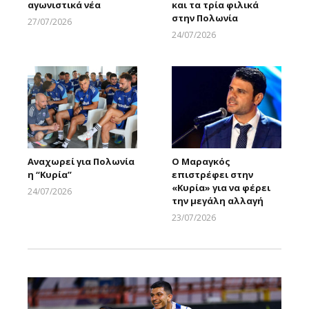
αγωνιστικά νέα
και τα τρία φιλικά
στην Πολωνία
27/07/2026
Larnakaonline
24/07/2026
Larnakaonline
Αναχωρεί για Πολωνία
Ο Μαραγκός
η “Κυρία”
επιστρέφει στην
«Κυρία» για να φέρει
24/07/2026
την μεγάλη αλλαγή
Larnakaonline
23/07/2026
Larnakaonline