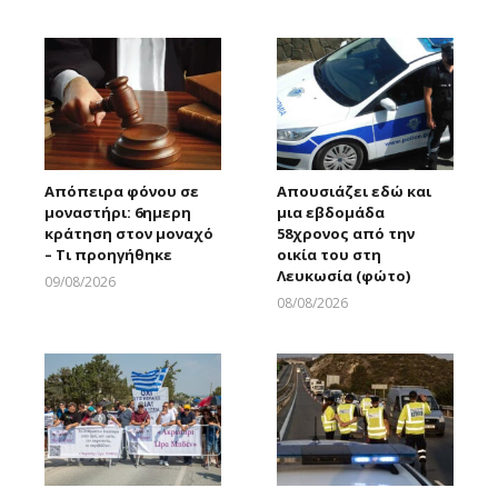
Larnakaonline
Απόπειρα φόνου σε
Απουσιάζει εδώ και
μοναστήρι: 6ημερη
μια εβδομάδα
κράτηση στον μοναχό
58χρονος από την
– Τι προηγήθηκε
οικία του στη
Λευκωσία (φώτο)
09/08/2026
Larnakaonline
08/08/2026
Larnakaonline