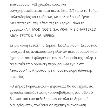
εκατομμύρια, 762 χιλιάδες ευρώ και
συγχρηματοδοτείται κατά πέντε έκτα (5/6) από το Τμήμα
Πολεοδομίας και Οικήσεως, ως πολεοδομικό έργο.
Μελετητές και επιβλέποντες του έργου είναι το
γραφείο «A.F. MODINOS & S.A. VRAHIMIS CHARTERED
ARCHITECTS & ENGINEERS».
Σε μια άλλη εξέλιξη, ο Δήμος Παραλιμνίου – Δερύνειας
προχωρεί σε αντικατάσταση πλακών πεζοδρομίων που
έχουν υποστεί φθορές σε κεντρικά σημεία της πόλης. Η
τελευταία επιδιόρθωση πεζοδρομίων έγινε στη
λεωφόρο 1ης Απριλίου, με τη συνεισφορά ιδιωτικής
εταιρείας.
«Ο Δήμος Παραλιμνίου – Δερύνειας θα συνεχίσει τις
εργασίες επιδιόρθωσης και αναβάθμισης του οδικού
δικτύου και των πεζοδρομίων σε όλα τα δημοτικά
διαμερίσματα», τονίζεται σε σχετική ανακοίνωση.