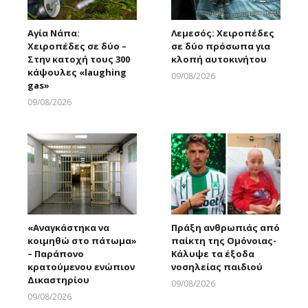
Αγία Νάπα:
Λεμεσός: Χειροπέδες
Χειροπέδες σε δύο –
σε δύο πρόσωπα για
Στην κατοχή τους 300
κλοπή αυτοκινήτου
κάψουλες «laughing
09/08/2026
gas»
Larnakaonline
09/08/2026
Larnakaonline
«Αναγκάστηκα να
Πράξη ανθρωπιάς από
κοιμηθώ στο πάτωμα»
παίκτη της Ομόνοιας-
– Παράπονο
Κάλυψε τα έξοδα
κρατούμενου ενώπιον
νοσηλείας παιδιού
Δικαστηρίου
09/08/2026
Larnakaonline
09/08/2026
Larnakaonline