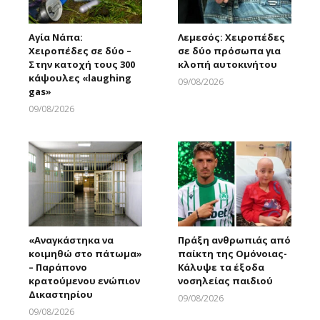
Αγία Νάπα:
Λεμεσός: Χειροπέδες
Χειροπέδες σε δύο –
σε δύο πρόσωπα για
Στην κατοχή τους 300
κλοπή αυτοκινήτου
κάψουλες «laughing
09/08/2026
gas»
Larnakaonline
09/08/2026
Larnakaonline
«Αναγκάστηκα να
Πράξη ανθρωπιάς από
κοιμηθώ στο πάτωμα»
παίκτη της Ομόνοιας-
– Παράπονο
Κάλυψε τα έξοδα
κρατούμενου ενώπιον
νοσηλείας παιδιού
Δικαστηρίου
09/08/2026
Larnakaonline
09/08/2026