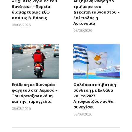
«Όχι στις κεραίες του
Αυξημένη κίνηση το
θανάτου» – Πορεία
τριήμερο του
διαμαρτυρίας έξω
Δεκαπενταύγουστου –
από τις Β. Βάσεις
Επί ποδός η
Αστυνομία
08/08/2026
Larnakaonline
08/08/2026
Larnakaonline
Επίθεση σε διανομέα
Θαλάσσια επιβατική
φαγητού στη Λεμεσό –
σύνδεση με Ελλάδα
Του άρπαξαν ακόμη
και το 2027-
και την παραγγελία
Αποφασίζουν αν θα
συνεχίσει
08/08/2026
Larnakaonline
08/08/2026
Larnakaonline