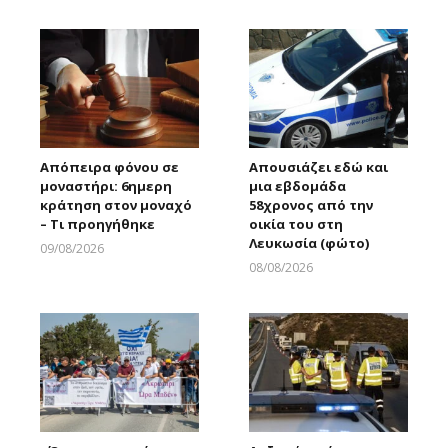
Απόπειρα φόνου σε
Απουσιάζει εδώ και
μοναστήρι: 6ημερη
μια εβδομάδα
κράτηση στον μοναχό
58χρονος από την
– Τι προηγήθηκε
οικία του στη
Λευκωσία (φώτο)
09/08/2026
Larnakaonline
08/08/2026
Larnakaonline