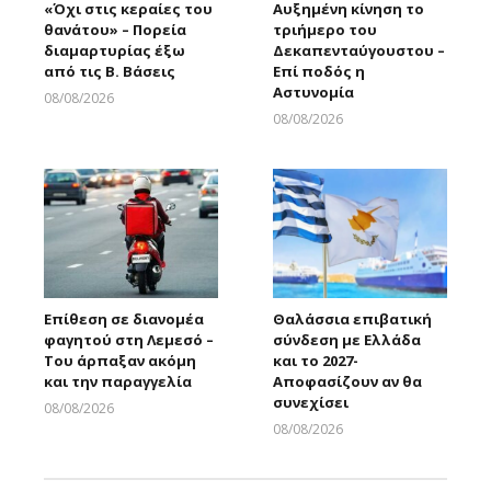
«Όχι στις κεραίες του
Αυξημένη κίνηση το
θανάτου» – Πορεία
τριήμερο του
διαμαρτυρίας έξω
Δεκαπενταύγουστου –
από τις Β. Βάσεις
Επί ποδός η
Αστυνομία
08/08/2026
Larnakaonline
08/08/2026
Larnakaonline
Επίθεση σε διανομέα
Θαλάσσια επιβατική
φαγητού στη Λεμεσό –
σύνδεση με Ελλάδα
Του άρπαξαν ακόμη
και το 2027-
και την παραγγελία
Αποφασίζουν αν θα
συνεχίσει
08/08/2026
Larnakaonline
08/08/2026
Larnakaonline