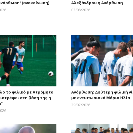
Ανόρθωση! (ανακοίνωση)
Αλεξάνδρου η Ανόρθωση
2026
03/08/2026
Larnakaonline
Larnakaonline
λο το φιλικό με Ατρόμητο
Ανόρθωση: Δεύτερη φιλική νί
πιστρέφει στη βάση της η
με εντυπωσιακό Μάριο Ηλία
α”
29/07/2026
Larnakaonline
2026
Larnakaonline