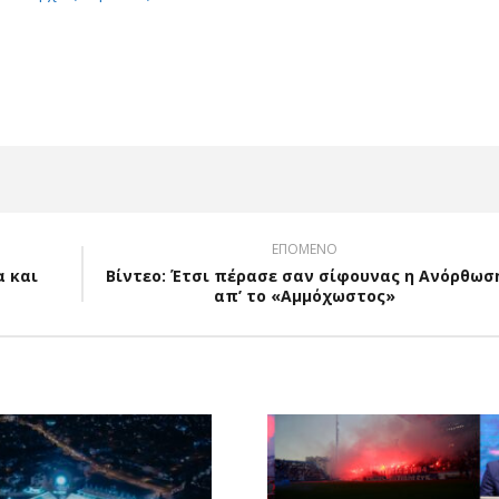
App
Viber
ΕΠΟΜΕΝΟ
 και
Βίντεο: Έτσι πέρασε σαν σίφουνας η Ανόρθωσ
απ’ το «Αμμόχωστος»