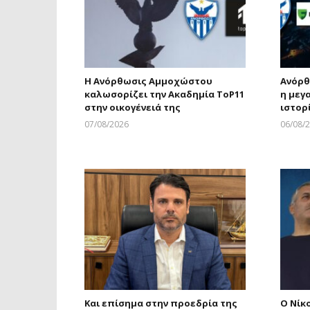
Η Ανόρθωσις Αμμοχώστου
Ανόρθ
καλωσορίζει την Ακαδημία ToP11
η μεγ
στην οικογένειά της
ιστορ
07/08/2026
06/08/
Larnakaonline
Και επίσημα στην προεδρία της
Ο Νίκ