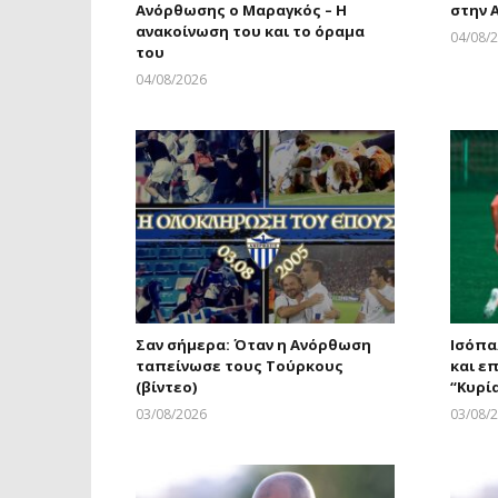
Ανόρθωσης ο Μαραγκός – Η
στην 
ανακοίνωση του και το όραμα
04/08/
του
04/08/2026
Larnakaonline
Σαν σήμερα: Όταν η Ανόρθωση
Ισόπα
ταπείνωσε τους Τούρκους
και ε
(βίντεο)
“Κυρί
03/08/2026
03/08/
Larnakaonline