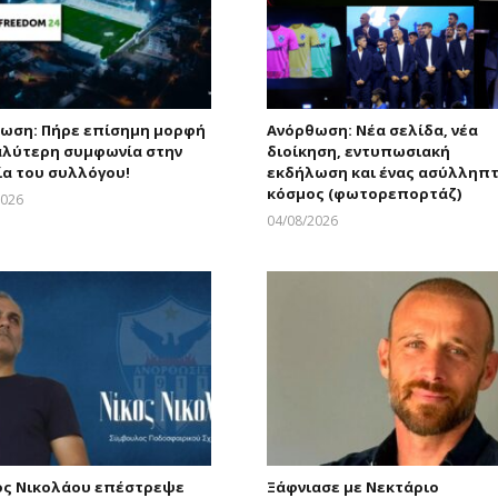
ωση: Πήρε επίσημη μορφή
Ανόρθωση: Νέα σελίδα, νέα
αλύτερη συμφωνία στην
διοίκηση, εντυπωσιακή
ία του συλλόγου!
εκδήλωση και ένας ασύλληπ
κόσμος (φωτορεπορτάζ)
2026
Larnakaonline
04/08/2026
Larnakaonline
ος Νικολάου επέστρεψε
Ξάφνιασε με Νεκτάριο