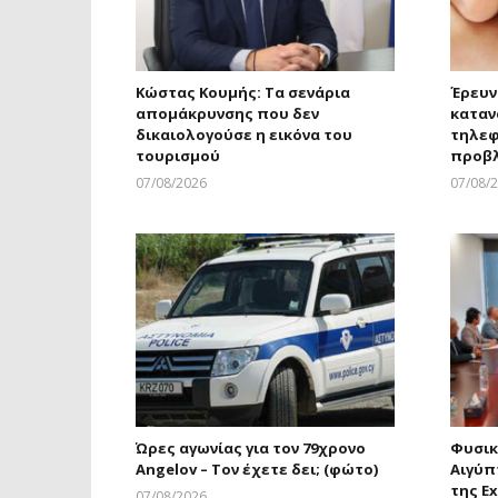
Κώστας Κουμής: Τα σενάρια
Έρευν
απομάκρυνσης που δεν
καταν
δικαιολογούσε η εικόνα του
τηλεφ
τουρισμού
προβ
07/08/2026
07/08/
Larnakaonline
Ώρες αγωνίας για τον 79χρονο
Φυσικ
Angelov – Τον έχετε δει; (φώτο)
Αιγύπ
της Ex
07/08/2026