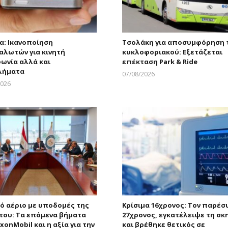
α: Ικανοποίηση
Τσολάκη για αποσυμφόρηση 
αλωτών για κινητή
κυκλοφοριακού: Εξετάζεται
ωνία αλλά και
επέκταση Park & Ride
λήματα
07/08/2026
Larnakaonline
2026
Larnakaonline
ό αέριο με υποδομές της
Κρίσιμα 16χρονος: Τον παρέσ
του: Τα επόμενα βήματα
27χρονος, εγκατέλειψε τη σκ
xonMobil και η αξία για την
και βρέθηκε θετικός σε