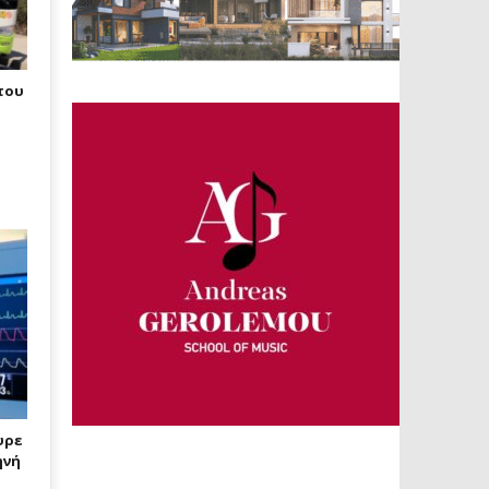
του
υρε
ηνή