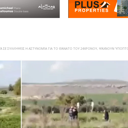
Ά ΣΕ ΣΥΛΛΉΨΕΙΣ Η ΑΣΤΥΝΟΜΊΑ ΓΙΑ ΤΟ ΘΆΝΑΤΟ ΤΟΥ 24ΧΡΟΝΟΥ, ΨΆΧΝΟΥΝ ΎΠΟΠΤ