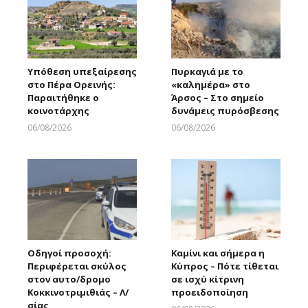
Υπόθεση υπεξαίρεσης
Πυρκαγιά με το
στο Πέρα Ορεινής:
«καλημέρα» στο
Παραιτήθηκε ο
Άρσος – Στο σημείο
κοινοτάρχης
δυνάμεις πυρόσβεσης
06/08/2026
06/08/2026
Larnakaonline
Larnakaonline
Οδηγοί προσοχή:
Καμίνι και σήμερα η
Περιφέρεται σκύλος
Κύπρος – Πότε τίθεται
στον αυτο/δρομο
σε ισχύ κίτρινη
Κοκκινοτριμιθιάς – Λ/
προειδοποίηση
σίας