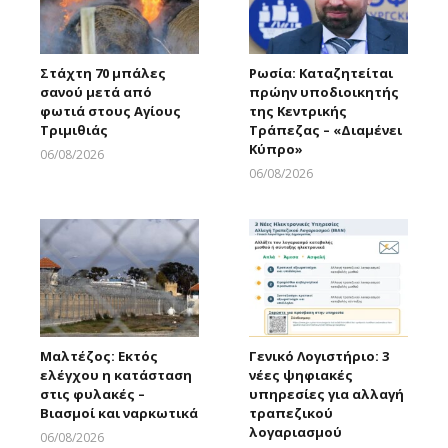
Στάχτη 70 μπάλες
Ρωσία: Καταζητείται
σανού μετά από
πρώην υποδιοικητής
φωτιά στους Αγίους
της Κεντρικής
Τριμιθιάς
Τράπεζας – «Διαμένει
Κύπρο»
06/08/2026
Larnakaonline
06/08/2026
Larnakaonline
Μαλτέζος: Εκτός
Γενικό Λογιστήριο: 3
ελέγχου η κατάσταση
νέες ψηφιακές
στις φυλακές –
υπηρεσίες για αλλαγή
Βιασμοί και ναρκωτικά
τραπεζικού
λογαριασμού
06/08/2026