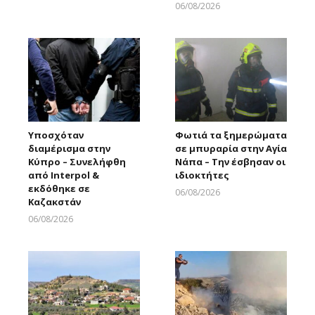
Larnakaonline
06/08/2026
Larnakaonline
Υποσχόταν
Φωτιά τα ξημερώματα
διαμέρισμα στην
σε μπυραρία στην Αγία
Κύπρο – Συνελήφθη
Νάπα – Την έσβησαν οι
από Interpol &
ιδιοκτήτες
εκδόθηκε σε
06/08/2026
Καζακστάν
Larnakaonline
06/08/2026
Larnakaonline