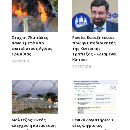
Στάχτη 70 μπάλες
Ρωσία: Καταζητείται
σανού μετά από
πρώην υποδιοικητής
φωτιά στους Αγίους
της Κεντρικής
Τριμιθιάς
Τράπεζας – «Διαμένει
Κύπρο»
06/08/2026
Larnakaonline
06/08/2026
Larnakaonline
Μαλτέζος: Εκτός
Γενικό Λογιστήριο: 3
ελέγχου η κατάσταση
νέες ψηφιακές