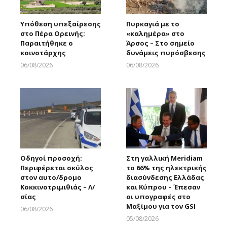
Υπόθεση υπεξαίρεσης
Πυρκαγιά με το
στο Πέρα Ορεινής:
«καλημέρα» στο
Παραιτήθηκε ο
Άρσος – Στο σημείο
κοινοτάρχης
δυνάμεις πυρόσβεσης
06/08/2026
06/08/2026
Larnakaonline
Larnakaonline
Οδηγοί προσοχή:
Στη γαλλική Meridiam
Περιφέρεται σκύλος
το 66% της ηλεκτρικής
στον αυτο/δρομο
διασύνδεσης Ελλάδας
Κοκκινοτριμιθιάς – Λ/
και Κύπρου – Έπεσαν
σίας
οι υπογραφές στο
Μαξίμου για τον GSI
06/08/2026
Larnakaonline
05/08/2026
Larnakaonline