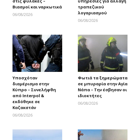
στις φυλακές –
υπηρεσίες για αλλαγή
Βιασμοί και ναρκωτικά
τραπεζικού
λογαριασμού
06/08/2026
Larnakaonline
06/08/2026
Larnakaonline
Υποσχόταν
Φωτιά τα ξημερώματα
διαμέρισμα στην
σε μπυραρία στην Αγία
Κύπρο – Συνελήφθη
Νάπα – Την έσβησαν οι
από Interpol &
ιδιοκτήτες
εκδόθηκε σε
06/08/2026
Καζακστάν
Larnakaonline
06/08/2026
Larnakaonline