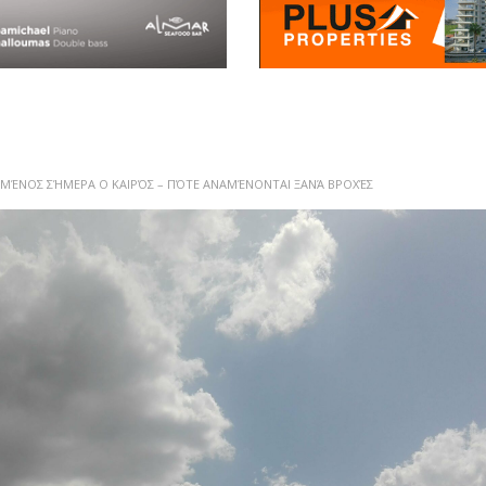
ΜΈΝΟΣ ΣΉΜΕΡΑ Ο ΚΑΙΡΌΣ – ΠΌΤΕ ΑΝΑΜΈΝΟΝΤΑΙ ΞΑΝΆ ΒΡΟΧΈΣ