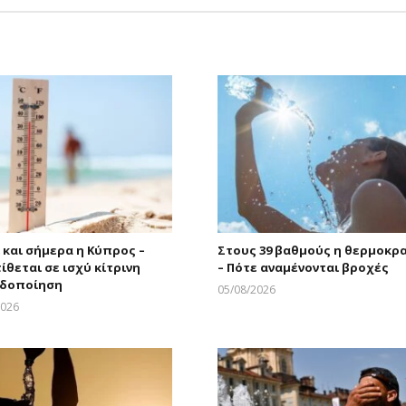
ι και σήμερα η Κύπρος –
Στους 39 βαθμούς η θερμοκρ
ίθεται σε ισχύ κίτρινη
– Πότε αναμένονται βροχές
ιδοποίηση
05/08/2026
Larnakaonline
2026
Larnakaonline