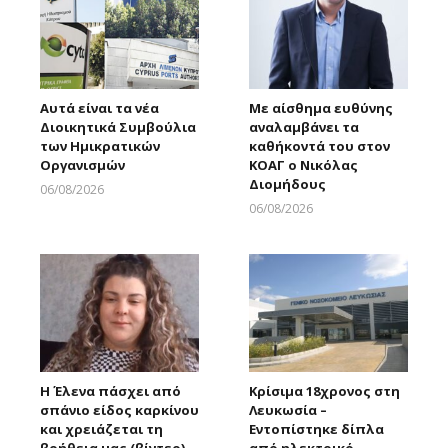
Αυτά είναι τα νέα
Με αίσθημα ευθύνης
Διοικητικά Συμβούλια
αναλαμβάνει τα
των Ημικρατικών
καθήκοντά του στον
Οργανισμών
ΚΟΑΓ ο Νικόλας
Διομήδους
06/08/2026
Larnakaonline
06/08/2026
Larnakaonline
Η Έλενα πάσχει από
Κρίσιμα 18χρονος στη
σπάνιο είδος καρκίνου
Λευκωσία –
και χρειάζεται τη
Εντοπίστηκε δίπλα