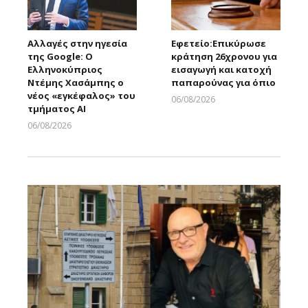
Αλλαγές στην ηγεσία
Εφετείο:Eπικύρωσε
της Google: Ο
κράτηση 26χρονου για
Ελληνοκύπριος
εισαγωγή και κατοχή
Ντέμης Χασάμπης ο
παπαρούνας για όπιο
νέος «εγκέφαλος» του
06/08/2026
τμήματος AI
Larnakaonline
06/08/2026
Larnakaonline