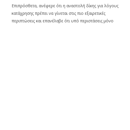
Επιπρόσθετα, ανέφερε ότι η αναστολή δίκης για λόγους
κατάχρησης πρέπει να γίνεται στις πιο εξαιρετικές
περιπτώσεις και επανέλαβε ότι υπό περιστάσεις μόνο
στο στάδιο διαμόρφωσης της τελικής κρίσης μπορεί να
αποφανθεί το Δικαστήριο αν η κατ’ ισχυρισμόν
αδυναμία μαρτυρίας κατέστησε τη δίκη άδικη.
«Ο κατηγορούμενος σύμφωνα με τη μαρτυρία προέβη
σε εκστρατεία σφετερισμού και εκμεταλλεύτηκε
οικονομικά τα εγκλήματα της Τουρκίας εις βάρος
ιδιοκτητών γης. Δεν μπορεί να ρίχνει το βάρος στην
Κατηγορούσα Αρχή και να λέει ότι είναι καταχρηστική η
δίκη του», σημείωσε, αναφέροντας ότι το δημόσιο
συμφέρον επιβάλλει να γίνει η δίκη. Ως εκ τούτων,
ζήτησε το αίτημα της υπεράσπισης να απορριφθεί.
Η Πρόεδρος του Δικαστηρίου, Χριστιάνα Παρπόττα,
σημείωσε ότι η απόφαση του Δικαστηρίου για την