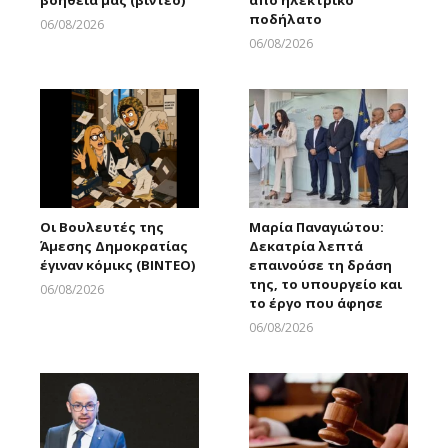
βοήθεια μας (βίντεο)
από ηλεκτρικό
ποδήλατο
06/08/2026
Larnakaonline
06/08/2026
Larnakaonline
Οι Βουλευτές της
Μαρία Παναγιώτου:
Άμεσης Δημοκρατίας
Δεκατρία λεπτά
έγιναν κόμικς (ΒΙΝΤΕΟ)
επαινούσε τη δράση
της, το υπουργείο και
06/08/2026
το έργο που άφησε
Larnakaonline
06/08/2026
Larnakaonline