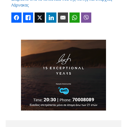
Λάρνακας
Facebook
Like
Twitter
LinkedIn
Email
WhatsApp
Viber