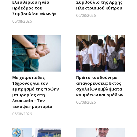
Ελευθερίου η νέα
Συμβούλιο της Αρχής
Πρόεδρος του
Ηλεκτρισμού Κύπρου
Συμβουλίου «Φωνή»
06/08/2026
Larnakaonline
06/08/2026
Larnakaonline
Με χειροπέδες
Πρώτο κουδούνι με
16χρονος για τον
απαγορεύσεις: Εκτός
εμπρησμό της πρώην
σχολείων εμβλήματα
μπυραρίας στη
κομμάτων και ομάδων
Λευκωσία – Τον
06/08/2026
«έκαψε» μαρτυρία
Larnakaonline
06/08/2026
Larnakaonline