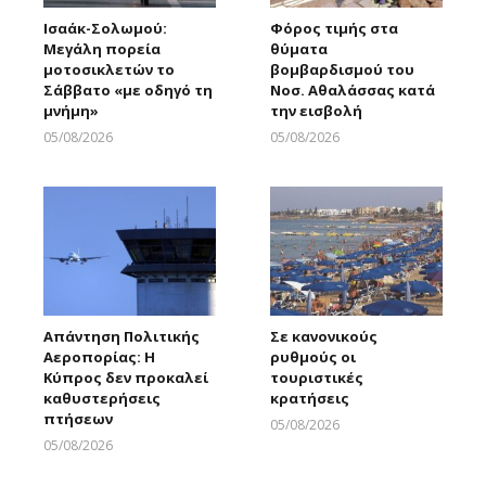
Ισαάκ-Σολωμού:
Φόρος τιμής στα
Μεγάλη πορεία
θύματα
μοτοσικλετών το
βομβαρδισμού του
Σάββατο «με οδηγό τη
Νοσ. Αθαλάσσας κατά
μνήμη»
την εισβολή
05/08/2026
05/08/2026
Larnakaonline
Larnakaonline
Απάντηση Πολιτικής
Σε κανονικούς
Αεροπορίας: Η
ρυθμούς οι
Κύπρος δεν προκαλεί
τουριστικές
καθυστερήσεις
κρατήσεις
πτήσεων
05/08/2026
Larnakaonline
05/08/2026
Larnakaonline