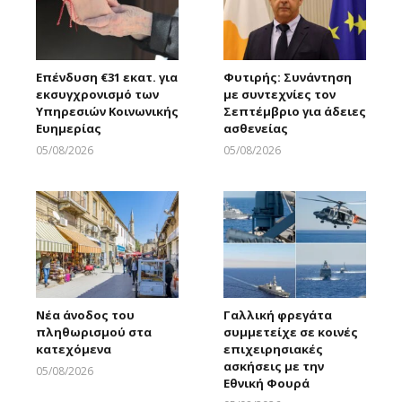
Επένδυση €31 εκατ. για
Φυτιρής: Συνάντηση
εκσυγχρονισμό των
με συντεχνίες τον
Υπηρεσιών Κοινωνικής
Σεπτέμβριο για άδειες
Ευημερίας
ασθενείας
05/08/2026
05/08/2026
Larnakaonline
Larnakaonline
Νέα άνοδος του
Γαλλική φρεγάτα
πληθωρισμού στα
συμμετείχε σε κοινές
κατεχόμενα
επιχειρησιακές
ασκήσεις με την
05/08/2026
Εθνική Φουρά
Larnakaonline