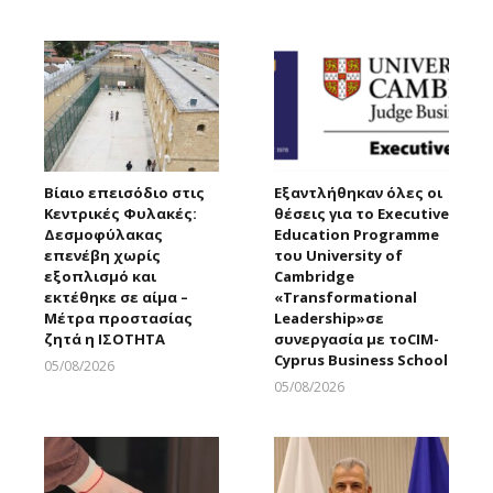
Larnakaonline
Βίαιο επεισόδιο στις
Εξαντλήθηκαν όλες οι
Κεντρικές Φυλακές:
θέσεις για το Executive
Δεσμοφύλακας
Education Programme
επενέβη χωρίς
του University of
εξοπλισμό και
Cambridge
εκτέθηκε σε αίμα –
«Transformational
Μέτρα προστασίας
Leadership»σε
ζητά η ΙΣΟΤΗΤΑ
συνεργασία με τοCIM-
Cyprus Business School
05/08/2026
Larnakaonline
05/08/2026
Larnakaonline