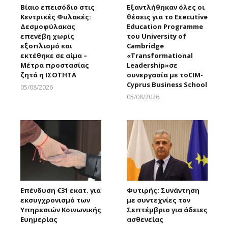
Βίαιο επεισόδιο στις
Εξαντλήθηκαν όλες οι
Κεντρικές Φυλακές:
θέσεις για το Executive
Δεσμοφύλακας
Education Programme
επενέβη χωρίς
του University of
εξοπλισμό και
Cambridge
εκτέθηκε σε αίμα –
«Transformational
Μέτρα προστασίας
Leadership»σε
ζητά η ΙΣΟΤΗΤΑ
συνεργασία με τοCIM-
Cyprus Business School
05/08/2026
Larnakaonline
05/08/2026
Larnakaonline
Επένδυση €31 εκατ. για
Φυτιρής: Συνάντηση
εκσυγχρονισμό των
με συντεχνίες τον
Υπηρεσιών Κοινωνικής
Σεπτέμβριο για άδειες
Ευημερίας
ασθενείας