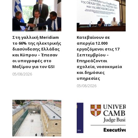
Στη γαλλική Meridiam
Κατεβαίνουν σε
το 66% της ηλεκτρικής
απεργία 12.000
διασύνδεσης Ελλάδας
εργαζόμενοι στις 17
και Κύπρου – Έπεσαν
Σεπτεμβρίου –
οι υπογραφές στο
Επηρεάζονται
Μαξίμου για τον GSI
σχολεία, νοσοκομεία
και δημόσιες
05/08/2026
υπηρεσίες
Larnakaonline
05/08/2026
Larnakaonline