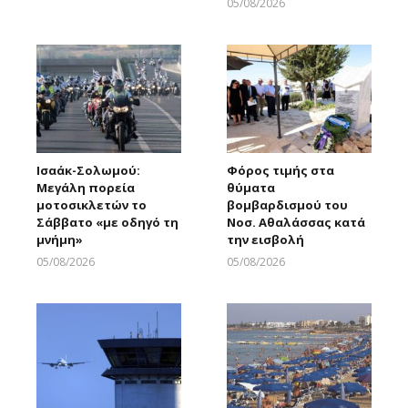
05/08/2026
Larnakaonline
Ισαάκ-Σολωμού:
Φόρος τιμής στα
Μεγάλη πορεία
θύματα
μοτοσικλετών το
βομβαρδισμού του
Σάββατο «με οδηγό τη
Νοσ. Αθαλάσσας κατά
μνήμη»
την εισβολή
05/08/2026
05/08/2026
Larnakaonline
Larnakaonline