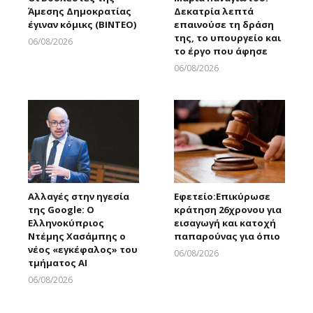
Άμεσης Δημοκρατίας
Δεκατρία λεπτά
έγιναν κόμικς (ΒΙΝΤΕΟ)
επαινούσε τη δράση
της, το υπουργείο και
06/08/2026
το έργο που άφησε
Larnakaonline
06/08/2026
Larnakaonline
Αλλαγές στην ηγεσία
Εφετείο:Eπικύρωσε
της Google: Ο
κράτηση 26χρονου για
Ελληνοκύπριος
εισαγωγή και κατοχή
Ντέμης Χασάμπης ο
παπαρούνας για όπιο
νέος «εγκέφαλος» του
06/08/2026
τμήματος AI
Larnakaonline
06/08/2026
Larnakaonline