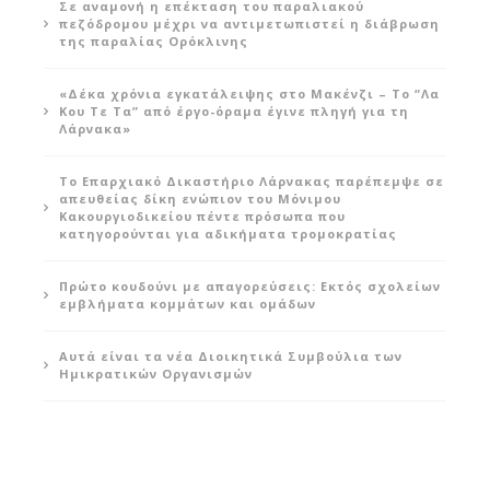
Σε αναμονή η επέκταση του παραλιακού
πεζόδρομου μέχρι να αντιμετωπιστεί η διάβρωση
της παραλίας Ορόκλινης
«Δέκα χρόνια εγκατάλειψης στο Μακένζι – Το “Λα
Κου Τε Τα” από έργο-όραμα έγινε πληγή για τη
Λάρνακα»
Το Επαρχιακό Δικαστήριο Λάρνακας παρέπεμψε σε
απευθείας δίκη ενώπιον του Μόνιμου
Κακουργιοδικείου πέντε πρόσωπα που
κατηγορούνται για αδικήματα τρομοκρατίας
Πρώτο κουδούνι με απαγορεύσεις: Εκτός σχολείων
εμβλήματα κομμάτων και ομάδων
Αυτά είναι τα νέα Διοικητικά Συμβούλια των
Ημικρατικών Οργανισμών