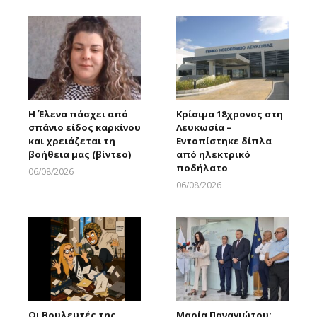
Η Έλενα πάσχει από
Κρίσιμα 18χρονος στη
σπάνιο είδος καρκίνου
Λευκωσία –
και χρειάζεται τη
Εντοπίστηκε δίπλα
βοήθεια μας (βίντεο)
από ηλεκτρικό
ποδήλατο
06/08/2026
Larnakaonline
06/08/2026
Larnakaonline
Οι Βουλευτές της
Μαρία Παναγιώτου: