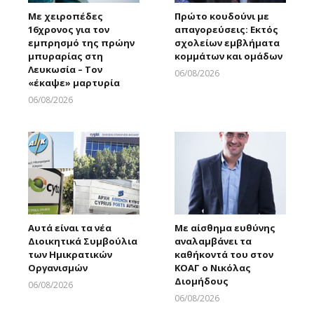
Με χειροπέδες
Πρώτο κουδούνι με
16χρονος για τον
απαγορεύσεις: Εκτός
εμπρησμό της πρώην
σχολείων εμβλήματα
μπυραρίας στη
κομμάτων και ομάδων
Λευκωσία – Τον
06/08/2026
«έκαψε» μαρτυρία
Larnakaonline
06/08/2026
Larnakaonline
Αυτά είναι τα νέα
Με αίσθημα ευθύνης
Διοικητικά Συμβούλια
αναλαμβάνει τα
των Ημικρατικών
καθήκοντά του στον
Οργανισμών
ΚΟΑΓ ο Νικόλας
Διομήδους
06/08/2026
Larnakaonline
06/08/2026
Larnakaonline