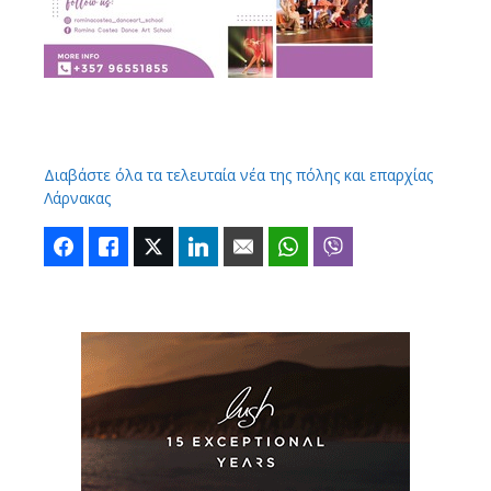
Διαβάστε όλα τα τελευταία νέα της πόλης και επαρχίας
Λάρνακας
Facebook
Like
Twitter
LinkedIn
Email
WhatsApp
Viber