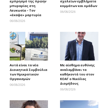
εμπρησμό της πρώην
σχολείων εμβλήματα
μπυραρίας στη
κομμάτων και ομάδων
Λευκωσία – Τον
06/08/2026
«έκαψε» μαρτυρία
Larnakaonline
06/08/2026
Larnakaonline
Αυτά είναι τα νέα
Με αίσθημα ευθύνης
Διοικητικά Συμβούλια
αναλαμβάνει τα
των Ημικρατικών
καθήκοντά του στον
Οργανισμών
ΚΟΑΓ ο Νικόλας
Διομήδους
06/08/2026
Larnakaonline
06/08/2026
Larnakaonline