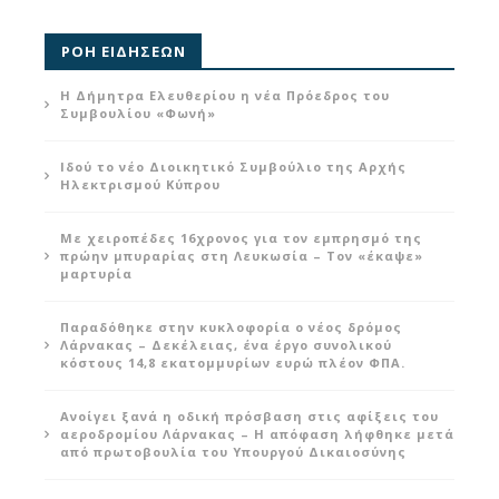
ΡΟΗ ΕΙΔΗΣΕΩΝ
Η Δήμητρα Ελευθερίου η νέα Πρόεδρος του
Συμβουλίου «Φωνή»
Ιδού το νέο Διοικητικό Συμβούλιο της Αρχής
Ηλεκτρισμού Κύπρου
Με χειροπέδες 16χρονος για τον εμπρησμό της
πρώην μπυραρίας στη Λευκωσία – Τον «έκαψε»
μαρτυρία
Παραδόθηκε στην κυκλοφορία ο νέος δρόμος
Λάρνακας – Δεκέλειας, ένα έργο συνολικού
κόστους 14,8 εκατομμυρίων ευρώ πλέον ΦΠΑ.
Ανοίγει ξανά η οδική πρόσβαση στις αφίξεις του
αεροδρομίου Λάρνακας – Η απόφαση λήφθηκε μετά
από πρωτοβουλία του Υπουργού Δικαιοσύνης