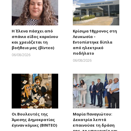
Η Έλενα πάσχει από
Κρίσιμα 18χρονος στη
σπάνιο είδος καρκίνου
Λευκωσία –
και χρειάζεται τη
Εντοπίστηκε δίπλα
βοήθεια μας (βίντεο)
από ηλεκτρικό
ποδήλατο
06/08/2026
Larnakaonline
06/08/2026
Larnakaonline
Οι Βουλευτές της
Μαρία Παναγιώτου:
Άμεσης Δημοκρατίας
Δεκατρία λεπτά
έγιναν κόμικς (ΒΙΝΤΕΟ)
επαινούσε τη δράση
της, το υπουργείο και