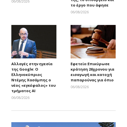
06/08/2026
το έργο που άφησε
Larnakaonline
06/08/2026
Larnakaonline
Αλλαγές στην ηγεσία
Εφετείο:Eπικύρωσε
της Google: Ο
κράτηση 26χρονου για
Ελληνοκύπριος
εισαγωγή και κατοχή
Ντέμης Χασάμπης ο
παπαρούνας για όπιο
νέος «εγκέφαλος» του
06/08/2026
τμήματος AI
Larnakaonline
06/08/2026
Larnakaonline