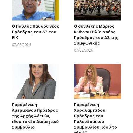
Ο Παύλος Παύλου νέος
Ο συνθέτης Μάριος
Πρόεδρος του ΔΣ του
Ιωάννου Ηλία ο νέος
ΡΙΚ
Πρόεδρος του ΔΣ της
Συμφωνικής
07/08/2026
Larnakaonline
07/08/2026
Larnakaonline
Παραμένει η
Παραμένει η
Αμερικάνου Πρόεδρος
Χαραλαμπίδου
της Αρχής Αδειών,
Πρόεδρος του
ιδού το νέο Διοικητικό
Πολεοδομικού
Συμβούλιο
Συμβουλίου, ιδού το
νέο ΔΣ