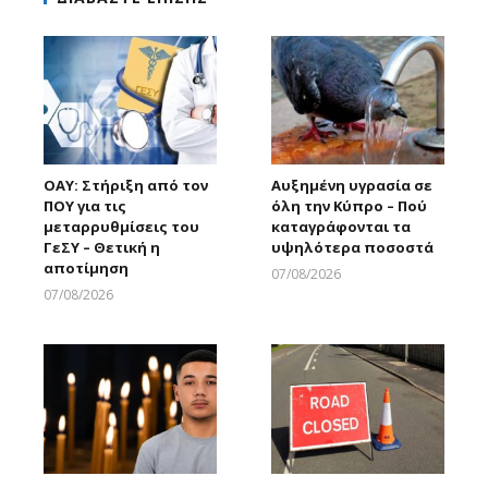
ΟΑΥ: Στήριξη από τον
Αυξημένη υγρασία σε
ΠΟΥ για τις
όλη την Κύπρο – Πού
μεταρρυθμίσεις του
καταγράφονται τα
ΓεΣΥ – Θετική η
υψηλότερα ποσοστά
αποτίμηση
07/08/2026
Larnakaonline
07/08/2026
Larnakaonline