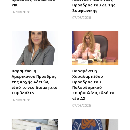
ΡΙΚ
Πρόεδρος του ΔΣ της
Συμφωνικής
07/08/2026
Larnakaonline
07/08/2026
Larnakaonline
Παραμένει η
Παραμένει η
Αμερικάνου Πρόεδρος
Χαραλαμπίδου
της Αρχής Αδειών,
Πρόεδρος του
ιδού το νέο Διοικητικό
Πολεοδομικού
Συμβούλιο
Συμβουλίου, ιδού το
νέο ΔΣ
07/08/2026
Larnakaonline
07/08/2026
Larnakaonline