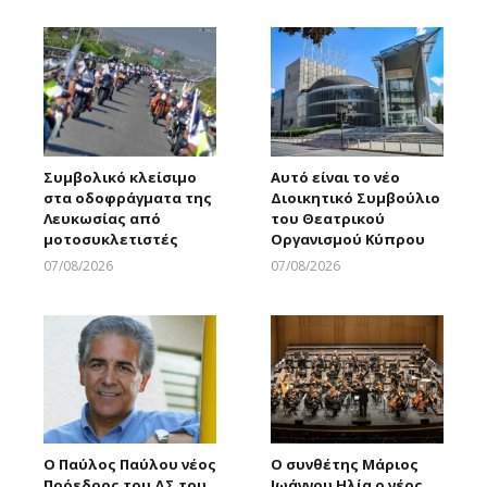
Συμβολικό κλείσιμο
Αυτό είναι το νέο
στα οδοφράγματα της
Διοικητικό Συμβούλιο
Λευκωσίας από
του Θεατρικού
μοτοσυκλετιστές
Οργανισμού Κύπρου
07/08/2026
07/08/2026
Larnakaonline
Larnakaonline
Ο Παύλος Παύλου νέος
Ο συνθέτης Μάριος
Πρόεδρος του ΔΣ του
Ιωάννου Ηλία ο νέος