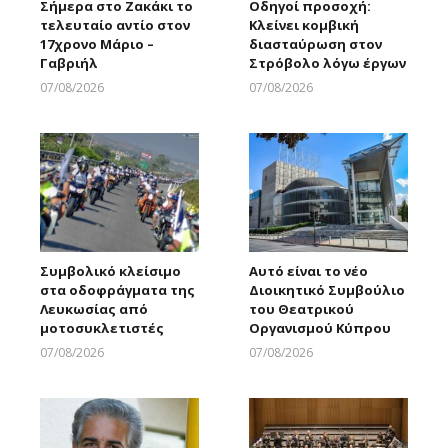
Σήμερα στο Ζακάκι το
Οδηγοί προσοχή:
τελευταίο αντίο στον
Κλείνει κομβική
17χρονο Μάριο –
διασταύρωση στον
Γαβριήλ
Στρόβολο λόγω έργων
07/08/2026
07/08/2026
Larnakaonline
Larnakaonline
Συμβολικό κλείσιμο
Αυτό είναι το νέο
στα οδοφράγματα της
Διοικητικό Συμβούλιο
Λευκωσίας από
του Θεατρικού
μοτοσυκλετιστές
Οργανισμού Κύπρου
07/08/2026
07/08/2026
Larnakaonline
Larnakaonline