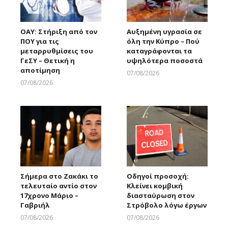
ΟΑΥ: Στήριξη από τον
Αυξημένη υγρασία σε
ΠΟΥ για τις
όλη την Κύπρο – Πού
μεταρρυθμίσεις του
καταγράφονται τα
ΓεΣΥ – Θετική η
υψηλότερα ποσοστά
αποτίμηση
07/08/2026
Larnakaonline
07/08/2026
Larnakaonline
Σήμερα στο Ζακάκι το
Οδηγοί προσοχή:
τελευταίο αντίο στον
Κλείνει κομβική
17χρονο Μάριο –
διασταύρωση στον
Γαβριήλ
Στρόβολο λόγω έργων
07/08/2026
07/08/2026
Larnakaonline
Larnakaonline