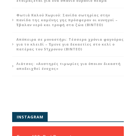
ετοιμάζεται για ένα σπάνιο ουράνιο θέαμα
Φωτιά Καλού Χωριού: Σανίδα σωτηρίας στην
πανίδα της καμένης γης πρόσφεραν οι κυνηγοί –
Έβαλαν νερό και τροφή στα ζώα (ΒΙΝΤΕΟ)
Απόπειρα σε μοναστήρι: Τέσσερα χρόνια φαγούρας
για το κλειδί – Έμενε για δεκαετίες στο κελί ο
πατέρας του 51χρονου (ΒΙΝΤΕΟ)
Λιάτσος: «Αυστηρές τιμωρίες για όποιον δικαστή
αποδειχθεί ένοχος»
INSTAGRAM