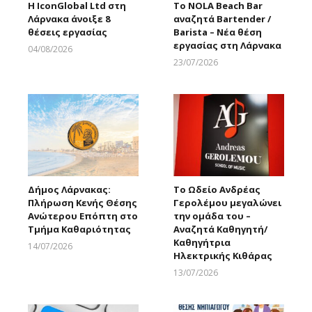
Η IconGlobal Ltd στη
Το NOLA Beach Bar
Λάρνακα άνοιξε 8
αναζητά Bartender /
θέσεις εργασίας
Barista – Νέα θέση
εργασίας στη Λάρνακα
04/08/2026
Larnakaonline
23/07/2026
Larnakaonline
Δήμος Λάρνακας:
Το Ωδείο Ανδρέας
Πλήρωση Κενής Θέσης
Γερολέμου μεγαλώνει
Ανώτερου Επόπτη στο
την ομάδα του –
Τμήμα Καθαριότητας
Αναζητά Καθηγητή/
Καθηγήτρια
14/07/2026
Ηλεκτρικής Κιθάρας
Larnakaonline
13/07/2026
Larnakaonline