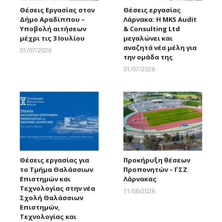
Θέσεις Εργασίας στον
Θέσεις εργασίας
Δήμο Αραδίππου –
Λάρνακα: Η MKS Audit
Υποβολή αιτήσεων
& Consulting Ltd
μέχρι τις 3 Ιουλίου
μεγαλώνει και
αναζητά νέα μέλη για
01/07/2026
την ομάδα της
Larnakaonline
01/07/2026
Larnakaonline
Θέσεις εργασίας για
Προκήρυξη θέσεων
το Τμήμα Θαλάσσιων
Προπονητών – ΓΣΖ
Επιστημών και
Λάρνακας
Τεχνολογίας στην νέα
11/06/2026
Σχολή Θαλάσσιων
Larnakaonline
Επιστημών,
Τεχνολογίας και