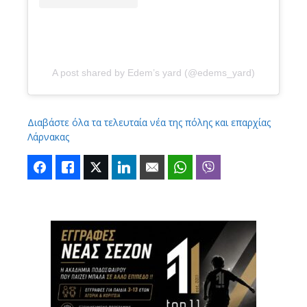
A post shared by Edem’s yard (@edems_yard)
Διαβάστε όλα τα τελευταία νέα της πόλης και επαρχίας
Λάρνακας
Facebook
Like
Twitter
LinkedIn
Email
WhatsApp
Viber