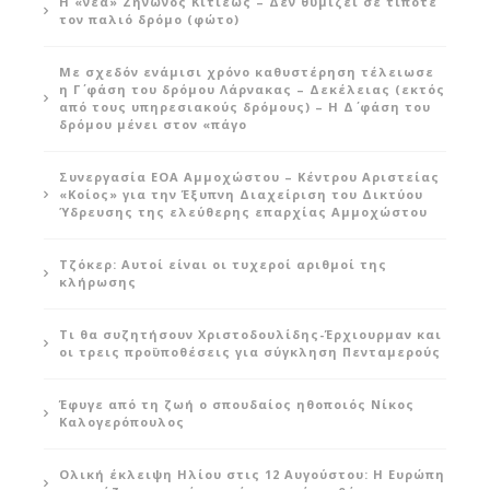
Η «νέα» Ζήνωνος Κιτιέως – Δεν θυμίζει σε τίποτε
τον παλιό δρόμο (φώτο)
Με σχεδόν ενάμισι χρόνο καθυστέρηση τέλειωσε
η Γ΄ φάση του δρόμου Λάρνακας – Δεκέλειας (εκτός
από τους υπηρεσιακούς δρόμους) – Η Δ΄ φάση του
δρόμου μένει στον «πάγο
Συνεργασία ΕΟΑ Αμμοχώστου – Κέντρου Αριστείας
«Κοίος» για την Έξυπνη Διαχείριση του Δικτύου
Ύδρευσης της ελεύθερης επαρχίας Αμμοχώστου
Τζόκερ: Αυτοί είναι οι τυχεροί αριθμοί της
κλήρωσης
Τι θα συζητήσουν Χριστοδουλίδης-Έρχιουρμαν και
οι τρεις προϋποθέσεις για σύγκληση Πενταμερούς
Έφυγε από τη ζωή ο σπουδαίος ηθοποιός Νίκος
Καλογερόπουλος
Ολική έκλειψη Ηλίου στις 12 Αυγούστου: Η Ευρώπη