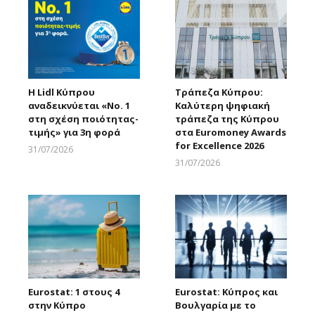
Η Lidl Κύπρου
Τράπεζα Κύπρου:
αναδεικνύεται «Νo. 1
Καλύτερη ψηφιακή
στη σχέση ποιότητας-
τράπεζα της Κύπρου
τιμής» για 3η φορά
στα Euromoney Awards
for Excellence 2026
31/07/2026
Larnakaonline
31/07/2026
Larnakaonline
Eurostat: 1 στους 4
Eurostat: Κύπρος και
στην Κύπρο
Βουλγαρία με το