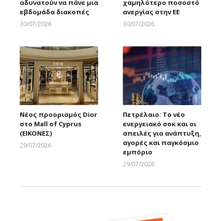
αδυνατούν να πάνε μια
χαμηλότερο ποσοστό
εβδομάδα διακοπές
ανεργίας στην ΕΕ
30/07/2026
30/07/2026
Larnakaonline
Larnakaonline
Νέος προορισμός Dior
Πετρέλαιο: Το νέο
στο Mall of Cyprus
ενεργειακό σοκ και οι
(ΕΙΚΟΝΕΣ)
απειλές για ανάπτυξη,
αγορές και παγκόσμιο
29/07/2026
εμπόριο
Larnakaonline
29/07/2026
Larnakaonline