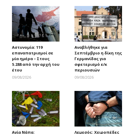
Αστυνομία: 119
Αναβλήθηκε για
επαναπατρισμοί σε
Σεπτέμβριο η δίκη της
μία ημέρα – Στους
Γερμανίδας για
5.288 από την αρχή του
σφετερισμό ε/κ
έτου
περιουσιών
09/08/2026
09/08/2026
Larnakaonline
Larnakaonline
Αγία Νάπα:
Λεμεσός: Χειροπέδες