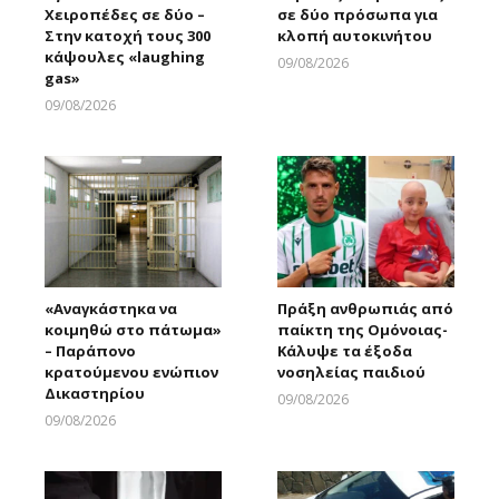
Χειροπέδες σε δύο –
σε δύο πρόσωπα για
Στην κατοχή τους 300
κλοπή αυτοκινήτου
κάψουλες «laughing
09/08/2026
gas»
Larnakaonline
09/08/2026
Larnakaonline
«Αναγκάστηκα να
Πράξη ανθρωπιάς από
κοιμηθώ στο πάτωμα»
παίκτη της Ομόνοιας-
– Παράπονο
Κάλυψε τα έξοδα
κρατούμενου ενώπιον
νοσηλείας παιδιού
Δικαστηρίου
09/08/2026
Larnakaonline
09/08/2026
Larnakaonline