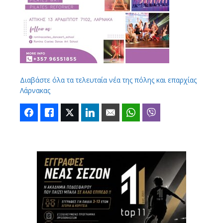
Διαβάστε όλα τα τελευταία νέα της πόλης και επαρχίας
Λάρνακας
Facebook
Like
Twitter
LinkedIn
Email
WhatsApp
Viber