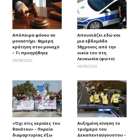
Απόπειρα φόνου σε
Απουσιάζει εδώ και
μοναστήρι: 6ημερη
μια εβδομάδα
κράτηση στον μοναχό
58χρονος από την
– Τι προηγήθηκε
οικία του στη
Λευκωσία (φώτο)
09/08/2026
Larnakaonline
08/08/2026
Larnakaonline
«Όχι στις κεραίες του
Αυξημένη κίνηση το
θανάτου» – Πορεία
τριήμερο του
διαμαρτυρίας έξω
Δεκαπενταύγουστου –