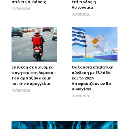
από τις Β. Βάσεις
Επί ποδός η
Αστυνομία
08/08/2026
Larnakaonline
08/08/2026
Larnakaonline
Επίθεση σε διανομέα
Θαλάσσια επιβατική
φαγητού στη Λεμεσό –
σύνδεση με Ελλάδα
Του άρπαξαν ακόμη
και το 2027-
και την παραγγελία
Αποφασίζουν αν θα
συνεχίσει
08/08/2026
Larnakaonline
08/08/2026
Larnakaonline