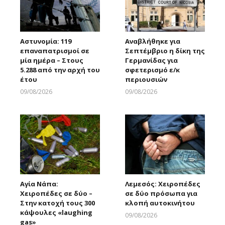
Αστυνομία: 119
Αναβλήθηκε για
επαναπατρισμοί σε
Σεπτέμβριο η δίκη της
μία ημέρα – Στους
Γερμανίδας για
5.288 από την αρχή του
σφετερισμό ε/κ
έτου
περιουσιών
09/08/2026
09/08/2026
Larnakaonline
Larnakaonline
Αγία Νάπα:
Λεμεσός: Χειροπέδες
Χειροπέδες σε δύο –
σε δύο πρόσωπα για
Στην κατοχή τους 300
κλοπή αυτοκινήτου
κάψουλες «laughing
09/08/2026
gas»
Larnakaonline