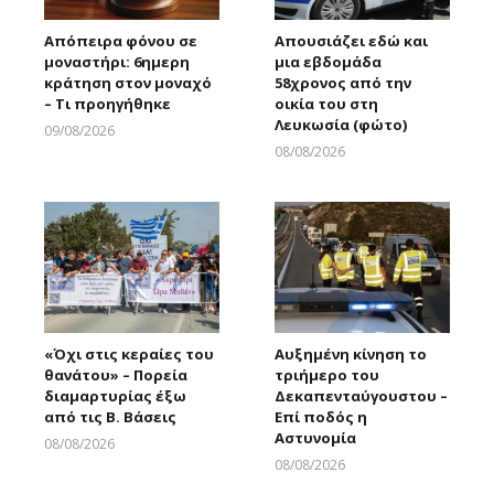
Απόπειρα φόνου σε
Απουσιάζει εδώ και
μοναστήρι: 6ημερη
μια εβδομάδα
κράτηση στον μοναχό
58χρονος από την
– Τι προηγήθηκε
οικία του στη
Λευκωσία (φώτο)
09/08/2026
Larnakaonline
08/08/2026
Larnakaonline
«Όχι στις κεραίες του
Αυξημένη κίνηση το
θανάτου» – Πορεία
τριήμερο του
διαμαρτυρίας έξω
Δεκαπενταύγουστου –
από τις Β. Βάσεις
Επί ποδός η
Αστυνομία
08/08/2026
Larnakaonline
08/08/2026
Larnakaonline