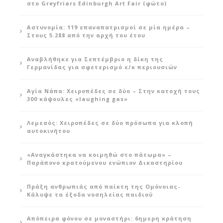
στο Greyfriars Edinburgh Art Fair (φώτο)
Αστυνομία: 119 επαναπατρισμοί σε μία ημέρα –
Στους 5.288 από την αρχή του έτου
Αναβλήθηκε για Σεπτέμβριο η δίκη της
Γερμανίδας για σφετερισμό ε/κ περιουσιών
Αγία Νάπα: Χειροπέδες σε δύο – Στην κατοχή τους
300 κάψουλες «laughing gas»
Λεμεσός: Χειροπέδες σε δύο πρόσωπα για κλοπή
αυτοκινήτου
«Αναγκάστηκα να κοιμηθώ στο πάτωμα» –
Παράπονο κρατούμενου ενώπιον Δικαστηρίου
Πράξη ανθρωπιάς από παίκτη της Ομόνοιας-
Κάλυψε τα έξοδα νοσηλείας παιδιού
Απόπειρα φόνου σε μοναστήρι: 6ημερη κράτηση