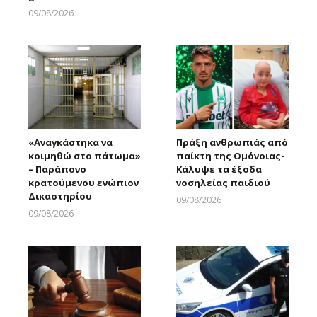
09/08/2026
Larnakaonline
«Αναγκάστηκα να
Πράξη ανθρωπιάς από
κοιμηθώ στο πάτωμα»
παίκτη της Ομόνοιας-
– Παράπονο
Κάλυψε τα έξοδα
κρατούμενου ενώπιον
νοσηλείας παιδιού
Δικαστηρίου
09/08/2026
Larnakaonline
09/08/2026
Larnakaonline