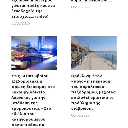
γίνεται πράξη και στα
06/08/2026
ξενοδοχεία της
Larnakaonline
επαρχίας… (video)
06/08/2026
Larnakaonline
Στις 14 Οκτωβρίου
Ορόκλινη: Στον
2026 ορίστηκε η
«πάγο» η επέκταση
πρώτη δικάσιμος στο
του παραλιακού
Κακουργιοδικείο
πεζόδρομου, μέχρι να
Λάρνακας για την
επιλυθεί οριστικά το
υπόθεση της
πρόβλημα της
τρομοκρατίας – Στο
διάβρωσης
εδώλιο του
06/08/2026
κατηγορουμένου
Larnakaonline
πέντε πρόσωπα