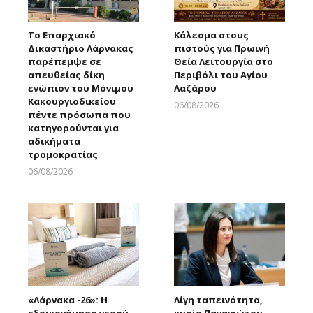
Το Επαρχιακό
Κάλεσμα στους
Δικαστήριο Λάρνακας
πιστούς για Πρωινή
παρέπεμψε σε
Θεία Λειτουργία στο
απευθείας δίκη
Περιβόλι του Αγίου
ενώπιον του Μόνιμου
Λαζάρου
Κακουργιοδικείου
06/08/2026
πέντε πρόσωπα που
Larnakaonline
κατηγορούνται για
αδικήματα
τρομοκρατίας
06/08/2026
Larnakaonline
«Λάρνακα -26»: Η
Λίγη ταπεινότητα,
εξοικονόμηση νερού
κυρία Παναγιώτου….