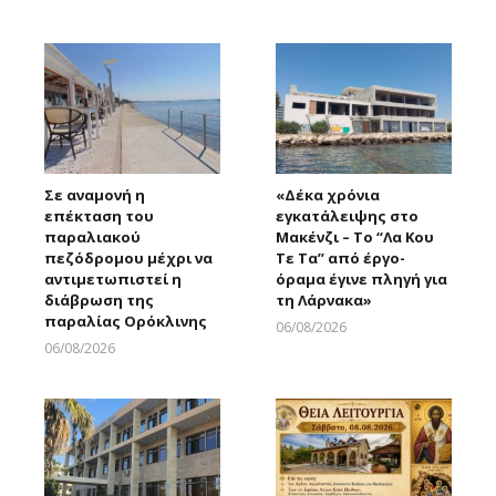
Larnakaonline
Σε αναμονή η
«Δέκα χρόνια
επέκταση του
εγκατάλειψης στο
παραλιακού
Μακένζι – Το “Λα Κου
πεζόδρομου μέχρι να
Τε Τα” από έργο-
αντιμετωπιστεί η
όραμα έγινε πληγή για
διάβρωση της
τη Λάρνακα»
παραλίας Ορόκλινης
06/08/2026
Larnakaonline
06/08/2026
Larnakaonline