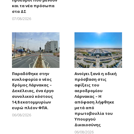
και τα νέα πρόσωπα
στα ΔΣ
07/08/2026
Larnakaonline
Παραδόθηκε στην
Ανοίγει ξανά η οδική
κυκλοφορία ο νέος
πρόσβαση στις
δρόμος Λάρνακας –
αφίξεις του
Δεκέλειας, ένα έργο
αεροδρομίου
συνολικού κόστους
Λάρνακας – Η
14,8 εκατομμυρίων
απόφαση λήφθηκε
ευρώ πλέον ΦΠΑ.
μετά από
πρωτοβουλία του
06/08/2026
Υπουργού
Larnakaonline
Δικαιοσύνης
06/08/2026