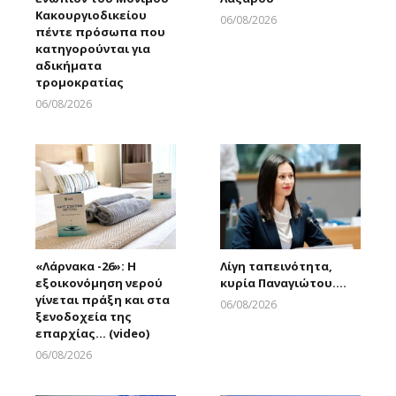
Κακουργιοδικείου
06/08/2026
πέντε πρόσωπα που
Larnakaonline
κατηγορούνται για
αδικήματα
τρομοκρατίας
06/08/2026
Larnakaonline
«Λάρνακα -26»: Η
Λίγη ταπεινότητα,
εξοικονόμηση νερού
κυρία Παναγιώτου….
γίνεται πράξη και στα
06/08/2026
ξενοδοχεία της
Larnakaonline
επαρχίας… (video)
06/08/2026
Larnakaonline