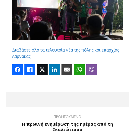
Διαβάστε όλα τα τελευταία νέα της πόλης και επαρχίας
Λάρνακας
Facebook
Like
Twitter
LinkedIn
Email
WhatsApp
Viber
ΠΡΟΗΓΟΥΜΕΝΟ
Η πρωινή ενημέρωση της ημέρας από τη
Σκαλιώτισσα