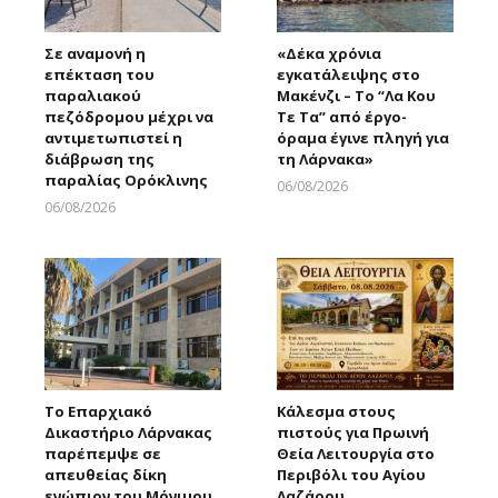
Σε αναμονή η
«Δέκα χρόνια
επέκταση του
εγκατάλειψης στο
παραλιακού
Μακένζι – Το “Λα Κου
πεζόδρομου μέχρι να
Τε Τα” από έργο-
αντιμετωπιστεί η
όραμα έγινε πληγή για
διάβρωση της
τη Λάρνακα»
παραλίας Ορόκλινης
06/08/2026
Larnakaonline
06/08/2026
Larnakaonline
Το Επαρχιακό
Κάλεσμα στους
Δικαστήριο Λάρνακας
πιστούς για Πρωινή
παρέπεμψε σε
Θεία Λειτουργία στο
απευθείας δίκη
Περιβόλι του Αγίου
ενώπιον του Μόνιμου
Λαζάρου