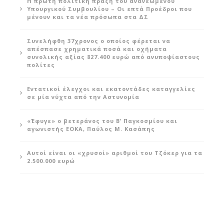
Η πρώτη πολιτική πράξη του ανανεωμένου
Υπουργικού Συμβουλίου – Οι επτά Προέδροι που
μένουν και τα νέα πρόσωπα στα ΔΣ
Συνελήφθη 37χρονος ο οποίος φέρεται να
απέσπασε χρηματικά ποσά και οχήματα
συνολικής αξίας 827.400 ευρώ από ανυποψίαστους
πολίτες
Εντατικοί έλεγχοι και εκατοντάδες καταγγελίες
σε μία νύχτα από την Αστυνομία
«Έφυγε» ο βετεράνος του Β’ Παγκοσμίου και
αγωνιστής ΕΟΚΑ, Παύλος Μ. Κασάπης
Αυτοί είναι οι «χρυσοί» αριθμοί του Τζόκερ για τα
2.500.000 ευρώ