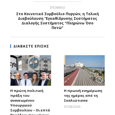
ΕΠΟΜΕΝΟ
Στο Κοινοτικό Συμβούλιο Πυργών, η Τελική
Διαβούλευση “Εγκαθίδρυσης Συστήματος
Διαλογής Συστήματος "Πληρώνω Όσο
Πετώ"
ΔΙΑΒΑΣΤΕ ΕΠΙΣΗΣ
Η πρώτη πολιτική
Η πρωινή ενημέρωση
πράξη του
της ημέρας από τη
ανανεωμένου
Σκαλιώτισσα
Υπουργικού
07/08/2026
Συμβουλίου – Οι επτά
Larnakaonline
Προέδροι που μένουν