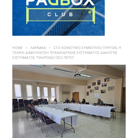
HOME
ΛΑΡΝΑΚΑ
ΣΤΟ ΚΟΙΝΟΤΙΚΌ ΣΥΜΒΟΎΛΙΟ ΠΥΡΓΏΝ, Η
ΤΕΛΙΚΉ ΔΙΑΒΟΎΛΕΥΣΗ “ΕΓΚΑΘΊΔΡΥΣΗΣ ΣΥΣΤΉΜΑΤΟΣ ΔΙΑΛΟΓΉΣ
ΣΥΣΤΉΜΑΤΟΣ “ΠΛΗΡΏΝΩ ΌΣΟ ΠΕΤΏ”