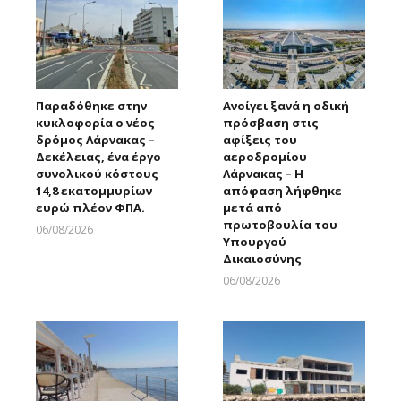
Παραδόθηκε στην
Ανοίγει ξανά η οδική
κυκλοφορία ο νέος
πρόσβαση στις
δρόμος Λάρνακας –
αφίξεις του
Δεκέλειας, ένα έργο
αεροδρομίου
συνολικού κόστους
Λάρνακας – Η
14,8 εκατομμυρίων
απόφαση λήφθηκε
ευρώ πλέον ΦΠΑ.
μετά από
πρωτοβουλία του
06/08/2026
Υπουργού
Larnakaonline
Δικαιοσύνης
06/08/2026
Larnakaonline