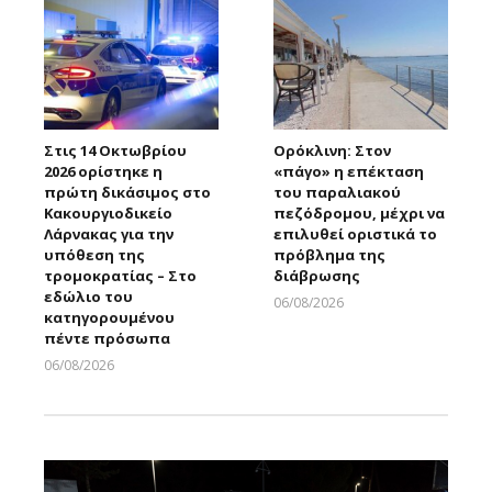
Στις 14 Οκτωβρίου
Ορόκλινη: Στον
2026 ορίστηκε η
«πάγο» η επέκταση
πρώτη δικάσιμος στο
του παραλιακού
Κακουργιοδικείο
πεζόδρομου, μέχρι να
Λάρνακας για την
επιλυθεί οριστικά το
υπόθεση της
πρόβλημα της
τρομοκρατίας – Στο
διάβρωσης
εδώλιο του
06/08/2026
κατηγορουμένου
Larnakaonline
πέντε πρόσωπα
06/08/2026
Larnakaonline