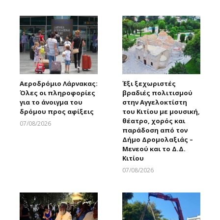
Larnakaonline
Αεροδρόμιο Λάρνακας:
Έξι ξεχωριστές
Όλες οι πληροφορίες
βραδιές πολιτισμού
για το άνοιγμα του
στην Αγγελοκτίστη
δρόμου προς αφίξεις
του Κιτίου με μουσική,
θέατρο, χορός και
07/08/2026
παράδοση από τον
Larnakaonline
Δήμο Δρομολαξιάς –
Μενεού και το Δ.Δ.
Κιτίου
07/08/2026
Larnakaonline