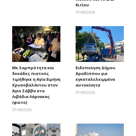
Κιτίου
07/08/2026
Larnakaonline
Με λαμπρότητα και
Ειδοποίηση Δήμου
δεκάδες πιστούς
Αραδίππου για
τιμήθηκε η Αγία Ειρήνη
εγκαταλελειμμένα
Χρυσοβαλάντου στον
αυτοκίνητα
Άγιο Σάββα στα
07/08/2026
Λιβάδια Λάρνακας
Larnakaonline
(φώτο)
07/08/2026
Larnakaonline