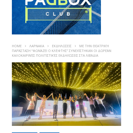
HOME
ΛΑΡΝΑΚΑ
ΕΚΔΗΛΩΣΕΙΣ
ΜΕ ΤΗΝ ΘΕΑΤΡΙΚΉ
ΠΑΡΆΣΤΑΣΗ “ΦΩΝΆΖΕΙ Ο ΚΛΈΦΤΗΣ” ΣΥΝΕΧΊΣΤΗΚΑΝ ΟΙ ΔΩΡΕΆΝ
ΚΑΛΟΚΑΙΡΙΝΈΣ ΠΟΛΙΤΙΣΤΙΚΈΣ ΕΚΔΗΛΏΣΕΙΣ ΣΤΑ ΛΙΒΆΔΙΑ