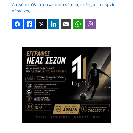
Διαβάστε όλα τα τελευταία νέα της πόλης και επαρχίας
Λάρνακας
Facebook
Like
Twitter
LinkedIn
Email
WhatsApp
Viber