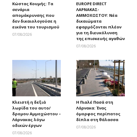
Κώστας Κουμής: Τα
EUROPE DIRECT
σενάρια
ΛΑΡΝΑΚΑΣ-
απομάκρυνσης που
ΑΜΜΟΧΩΣΤΟΥ: Νέα
δεν δικαιολογούσε η
δικαιώματα
εικόνα του τουρισμού
εφαρμόζονται πλέον
για τη διευκόλυνση
07/08/2026
της επισκευής αγαθών
Larnakaonline
07/08/2026
Larnakaonline
Κλειστή η δεξιά
Η Πιαλέ Πασά στη
λωρίδα του αυτο/
Λάρνακα: Ένας
δρομου Αμμοχώστου –
όμορφος περίπατος
Λάρνακας λόγω
δίπλα στη θάλασσα
οδικών έργων
07/08/2026
Larnakaonline
07/08/2026