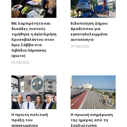
Με λαμπρότητα και
Ειδοποίηση Δήμου
δεκάδες πιστούς
Αραδίππου για
τιμήθηκε η Αγία Ειρήνη
εγκαταλελειμμένα
Χρυσοβαλάντου στον
αυτοκίνητα
Άγιο Σάββα στα
07/08/2026
Λιβάδια Λάρνακας
Larnakaonline
(φώτο)
07/08/2026
Larnakaonline
Η πρώτη πολιτική
Η πρωινή ενημέρωση
πράξη του
της ημέρας από τη
ανανεωμένου
Σκαλιώτισσα