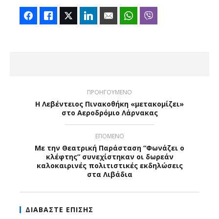
Facebook
Like
Twitter
LinkedIn
Email
WhatsApp
Viber
ΠΡΟΗΓΟΥΜΕΝΟ
Η Λεβέντειος Πινακοθήκη «μετακομίζει»
στο Αεροδρόμιο Λάρνακας
ΕΠΟΜΕΝΟ
Με την Θεατρική Παράσταση “Φωνάζει ο
κλέφτης” συνεχίστηκαν οι δωρεάν
καλοκαιρινές πολιτιστικές εκδηλώσεις
στα Λιβάδια
ΔΙΑΒΑΣΤΕ ΕΠΙΣΗΣ