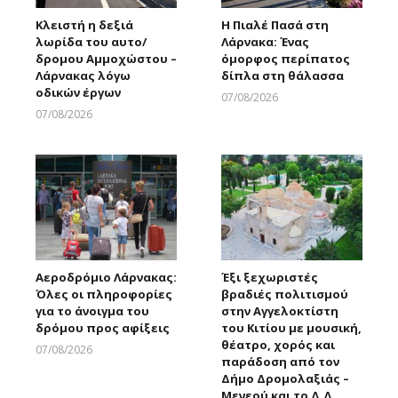
Κλειστή η δεξιά
Η Πιαλέ Πασά στη
λωρίδα του αυτο/
Λάρνακα: Ένας
δρομου Αμμοχώστου –
όμορφος περίπατος
Λάρνακας λόγω
δίπλα στη θάλασσα
οδικών έργων
07/08/2026
Larnakaonline
07/08/2026
Larnakaonline
Αεροδρόμιο Λάρνακας:
Έξι ξεχωριστές
Όλες οι πληροφορίες
βραδιές πολιτισμού
για το άνοιγμα του
στην Αγγελοκτίστη
δρόμου προς αφίξεις
του Κιτίου με μουσική,
θέατρο, χορός και
07/08/2026
παράδοση από τον
Larnakaonline
Δήμο Δρομολαξιάς –
Μενεού και το Δ.Δ.