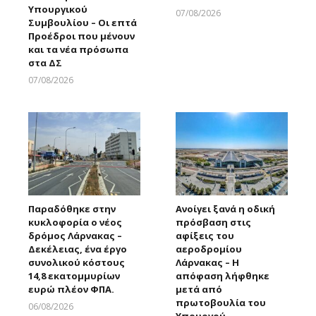
Υπουργικού
07/08/2026
Συμβουλίου – Οι επτά
Larnakaonline
Προέδροι που μένουν
και τα νέα πρόσωπα
στα ΔΣ
07/08/2026
Larnakaonline
Παραδόθηκε στην
Ανοίγει ξανά η οδική
κυκλοφορία ο νέος
πρόσβαση στις
δρόμος Λάρνακας –
αφίξεις του
Δεκέλειας, ένα έργο
αεροδρομίου
συνολικού κόστους
Λάρνακας – Η
14,8 εκατομμυρίων
απόφαση λήφθηκε
ευρώ πλέον ΦΠΑ.
μετά από
πρωτοβουλία του
06/08/2026