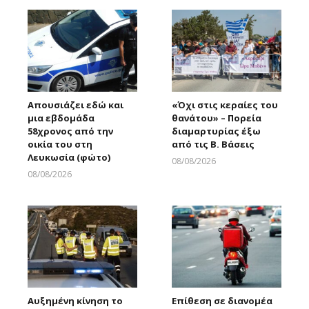
Απουσιάζει εδώ και
«Όχι στις κεραίες του
μια εβδομάδα
θανάτου» – Πορεία
58χρονος από την
διαμαρτυρίας έξω
οικία του στη
από τις Β. Βάσεις
Λευκωσία (φώτο)
08/08/2026
Larnakaonline
08/08/2026
Larnakaonline
Αυξημένη κίνηση το
Επίθεση σε διανομέα