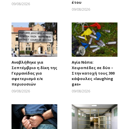
έτου
09/08/2026
Larnakaonline
09/08/2026
Larnakaonline
Αναβλήθηκε για
Αγία Νάπα:
Σεπτέμβριο η δίκη της
Χειροπέδες σε δύο –
Γερμανίδας για
Στην κατοχή τους 300
σφετερισμό ε/κ
κάψουλες «laughing
περιουσιών
gas»
09/08/2026
09/08/2026
Larnakaonline
Larnakaonline