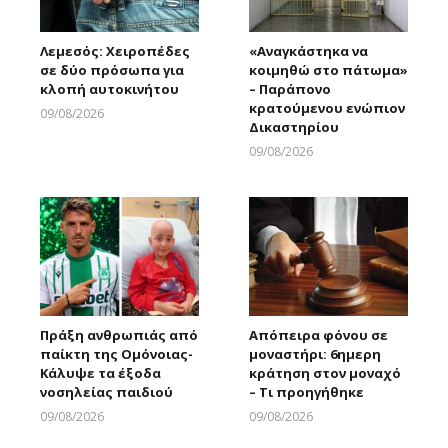
Λεμεσός: Χειροπέδες
«Αναγκάστηκα να
σε δύο πρόσωπα για
κοιμηθώ στο πάτωμα»
κλοπή αυτοκινήτου
– Παράπονο
κρατούμενου ενώπιον
09/08/2026
Δικαστηρίου
Larnakaonline
09/08/2026
Larnakaonline
Πράξη ανθρωπιάς από
Απόπειρα φόνου σε
παίκτη της Ομόνοιας-
μοναστήρι: 6ημερη
Κάλυψε τα έξοδα
κράτηση στον μοναχό
νοσηλείας παιδιού
– Τι προηγήθηκε
09/08/2026
09/08/2026
Larnakaonline
Larnakaonline