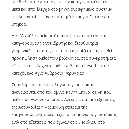
υπέδειξε στον Αστυνομικό την κατηγορουμένη, ενώ
μετά και από έλεγχο στο μηχανογραφημένο σύστημα
της Αστυνομίας φάνηκε ότι πρόκειται για Γερμανίδα
υπήκοο.
Η κ. Μιχαήλ σημείωσε ότι από έρευνα που έγινε η
κατηγορούμενη είναι ιδρυτής και διευθύντρια
γερμανικής εταιρείας, η οποία διαφημίζει και προωθεί
προς πώληση οικίες που βρίσκονται στα συγκροτήματα
«Olive trees village» και «Aelita Garden Resort» στον
κατεχόμενο Άγιο Αμβρόσιο Κερύνειας.
Συμπλήρωσε ότι τα εν λόγω συγκροτήματα
ανεγείρονται από τον όμιλο Kayim Group, σε γη που
ανήκει σε Ελληνοκύπριους. Ανέφερε ότι από εξετάσεις
της Αστυνομίας η γερμανική εταιρεία της
κατηγορούμενης διαφημίζει τα πιο πάνω συγκροτήματα,
ενώ από εξετάσεις που έγιναν στις 5 Ιουλίου στο