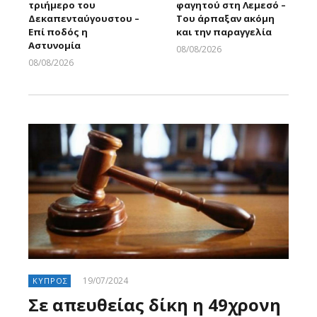
τριήμερο του
φαγητού στη Λεμεσό –
Δεκαπενταύγουστου –
Του άρπαξαν ακόμη
Επί ποδός η
και την παραγγελία
Αστυνομία
08/08/2026
Larnakaonline
08/08/2026
Larnakaonline
19/07/2024
ΚΥΠΡΟΣ
Σε απευθείας δίκη η 49χρονη