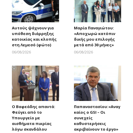
Αυτούς ψάχνουν για
Μαρία Παναγιώτου:
υπόθεση διάρρηξης
«Αποχωρώ κατόπιν
κατοικίας και κλοπής
δικής μου επιλογής
στη Λεμεσό (φώτο)
μετά από 30 μήνες»
06/08/2026
06/08/2026
Larnakaonline
Larnakaonline
Ο Βαφεάδης απαντά:
Παπαναστασίου:«Αναγ
Φεύγει από το
καίος ο GSI – Οι
Υπουργείο με
συνεχείς
αισθήματα πικρίας
καθυστερήσεις
λόγω σκανδάλου
ακριβαίνουν το έργο»