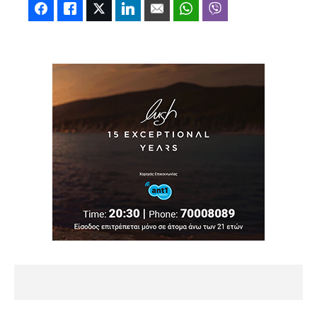
Facebook
Like
Twitter
LinkedIn
Email
WhatsApp
Viber