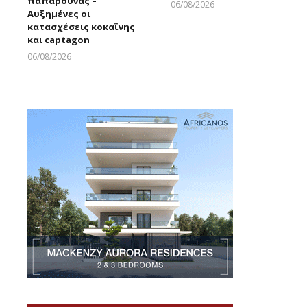
παπαρούνας –
06/08/2026
Αυξημένες οι
Larnakaonline
κατασχέσεις κοκαΐνης
και captagon
06/08/2026
Larnakaonline