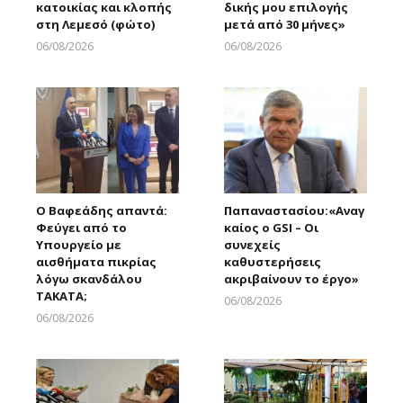
κατοικίας και κλοπής
δικής μου επιλογής
στη Λεμεσό (φώτο)
μετά από 30 μήνες»
06/08/2026
06/08/2026
Larnakaonline
Larnakaonline
Ο Βαφεάδης απαντά:
Παπαναστασίου:«Αναγ
Φεύγει από το
καίος ο GSI – Οι
Υπουργείο με
συνεχείς
αισθήματα πικρίας
καθυστερήσεις
λόγω σκανδάλου
ακριβαίνουν το έργο»
ΤΑΚΑΤΑ;
06/08/2026
Larnakaonline
06/08/2026
Larnakaonline