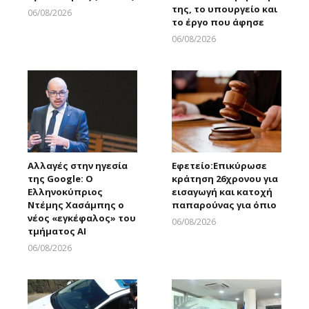
της, το υπουργείο και
06/08/2026
το έργο που άφησε
Larnakaonline
06/08/2026
Larnakaonline
Αλλαγές στην ηγεσία
Εφετείο:Eπικύρωσε
της Google: Ο
κράτηση 26χρονου για
Ελληνοκύπριος
εισαγωγή και κατοχή
Ντέμης Χασάμπης ο
παπαρούνας για όπιο
νέος «εγκέφαλος» του
06/08/2026
τμήματος AI
Larnakaonline
06/08/2026
Larnakaonline