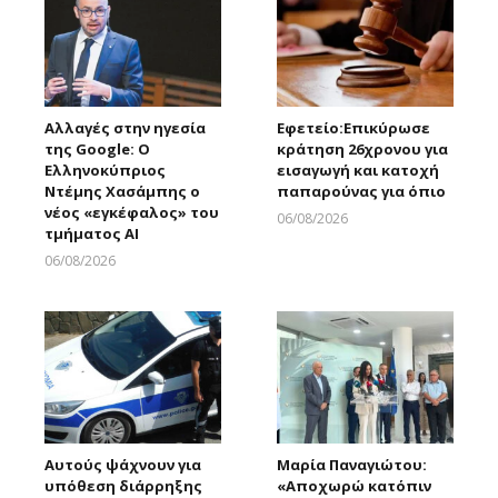
Αλλαγές στην ηγεσία
Εφετείο:Eπικύρωσε
της Google: Ο
κράτηση 26χρονου για
Ελληνοκύπριος
εισαγωγή και κατοχή
Ντέμης Χασάμπης ο
παπαρούνας για όπιο
νέος «εγκέφαλος» του
06/08/2026
τμήματος AI
Larnakaonline
06/08/2026
Larnakaonline
Αυτούς ψάχνουν για
Μαρία Παναγιώτου:
υπόθεση διάρρηξης
«Αποχωρώ κατόπιν