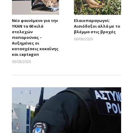
Νέο φαινόμενο για την
Ελαιοπαραγωγοί:
ΥΚΑΝ τα 60 κιλά
Αισιόδοξοι αλλά με το
στελεχών
βλέμμα στις βροχές
παπαρούνας –
06/08/2026
Αυξημένες οι
Larnakaonline
κατασχέσεις κοκαΐνης
και captagon
06/08/2026
Larnakaonline