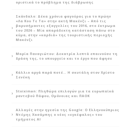
οριστικά το πρόβλημα της διάβρωσης
Σκάνδαλο: Δέκα χρόνια φαγούρας για το πρώην
«Λα Κου Τε Τα» στην ακτή Μακένζι – Από τις
βαρυσήμαντες εξαγγελίες του 2016, στο έκτρωμα
του 2026 – Μία απαράδεκτη κατάσταση πάνω στο
κύμα, στην «καρδιά» της τουριστικής περιοχής
Μακένζι
Μαρία Παναγιώτου: Δεκατρία λεπτά επαινούσε τη
δράση της, το υπουργείο και το έργο που άφησε
Κάλλιο αργά παρά ποτέ… Η σκυτάλη στον Χρίστο
Σενέκη
Stoiximan: Πληθώρα επιλογών για τα ευρωπαϊκά
ραντεβού Πάφου, Ομόνοιας και ΠΑΟΚ
Αλλαγές στην ηγεσία της Google: Ο Ελληνοκύπριος
Ντέμης Χασάμπης ο νέος «εγκέφαλος» του
τμήματος AI