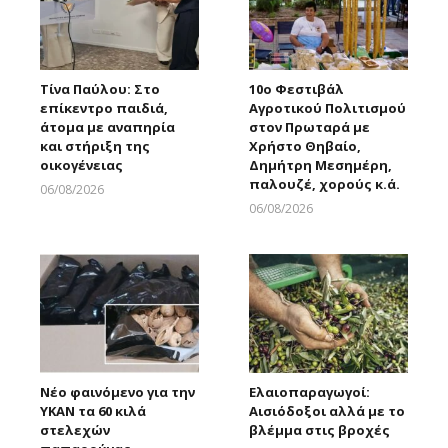
Τίνα Παύλου: Στο
10ο Φεστιβάλ
επίκεντρο παιδιά,
Αγροτικού Πολιτισμού
άτομα με αναπηρία
στον Πρωταρά με
και στήριξη της
Χρήστο Θηβαίο,
οικογένειας
Δημήτρη Μεσημέρη,
παλουζέ, χορούς κ.ά.
06/08/2026
Larnakaonline
06/08/2026
Larnakaonline
Νέο φαινόμενο για την
Ελαιοπαραγωγοί:
ΥΚΑΝ τα 60 κιλά
Αισιόδοξοι αλλά με το
στελεχών
βλέμμα στις βροχές