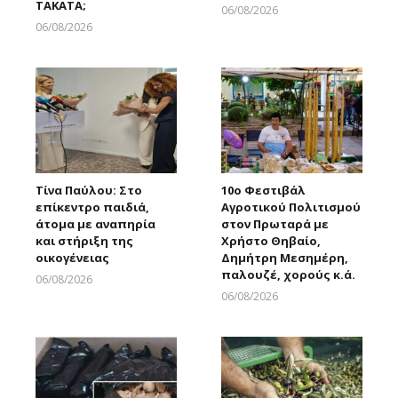
ΤΑΚΑΤΑ;
06/08/2026
Larnakaonline
06/08/2026
Larnakaonline
Τίνα Παύλου: Στο
10ο Φεστιβάλ
επίκεντρο παιδιά,
Αγροτικού Πολιτισμού
άτομα με αναπηρία
στον Πρωταρά με
και στήριξη της
Χρήστο Θηβαίο,
οικογένειας
Δημήτρη Μεσημέρη,
παλουζέ, χορούς κ.ά.
06/08/2026
Larnakaonline
06/08/2026
Larnakaonline