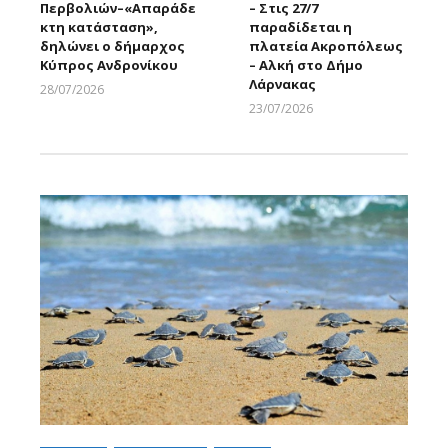
Περβολιών–«Απαράδε
– Στις 27/7
κτη κατάσταση»,
παραδίδεται η
δηλώνει ο δήμαρχος
πλατεία Ακροπόλεως
Κύπρος Ανδρονίκου
– Αλκή στο Δήμο
Λάρνακας
28/07/2026
Larnakaonline
23/07/2026
Larnakaonline