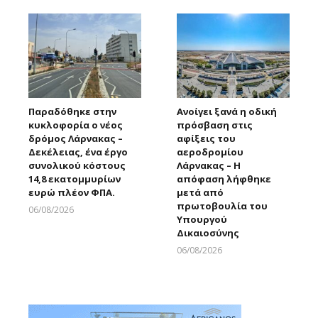
Παραδόθηκε στην
Ανοίγει ξανά η οδική
κυκλοφορία ο νέος
πρόσβαση στις
δρόμος Λάρνακας –
αφίξεις του
Δεκέλειας, ένα έργο
αεροδρομίου
συνολικού κόστους
Λάρνακας – Η
14,8 εκατομμυρίων
απόφαση λήφθηκε
ευρώ πλέον ΦΠΑ.
μετά από
πρωτοβουλία του
06/08/2026
Υπουργού
Larnakaonline
Δικαιοσύνης
06/08/2026
Larnakaonline