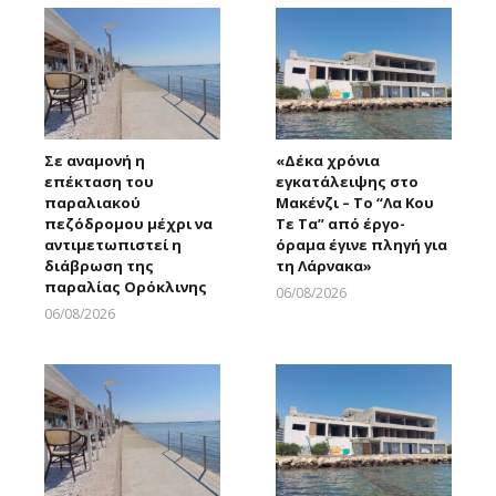
Σε αναμονή η
«Δέκα χρόνια
επέκταση του
εγκατάλειψης στο
παραλιακού
Μακένζι – Το “Λα Κου
πεζόδρομου μέχρι να
Τε Τα” από έργο-
αντιμετωπιστεί η
όραμα έγινε πληγή για
διάβρωση της
τη Λάρνακα»
παραλίας Ορόκλινης
06/08/2026
Larnakaonline
06/08/2026
Larnakaonline