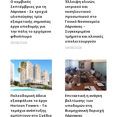
Ο κομβικός
Έλλειψη κλινών,
Σεπτέμβριος για τη
ιατρικού και
Λάρνακα – Σε τροχιά
νοσηλευτικού
υλοποίησης τρία
προσωπικού στο
εξαιρετικής σημασίας
Γενικό Νοσοκομείο
έργα υποδομής για
Λάρνακας –
την πόλη το ερχόμενο
Συγκεκριμένα
φθινόπωρο
τμήματα και κλινικές
υπολειτουργούν
05/08/2026
Larnakaonline
04/08/2026
Larnakaonline
Πολεοδομική άδεια
Επιτακτική η ανάγκη
εξασφάλισε το έργο
βελτίωσης των
Horizon Towers – Τα
υποδομών στη
τεμάχια ανάπτυξης
Βιομηχανική Περιοχή
εμπίπτουν στο Σχέδιο
Λάρνακας