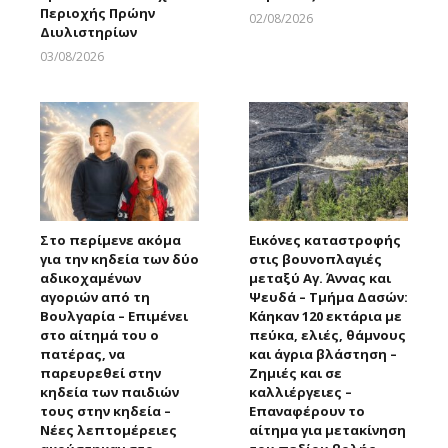
Περιοχής Πρώην
02/08/2026
Διυλιστηρίων
Larnakaonline
03/08/2026
Larnakaonline
Στο περίμενε ακόμα
Εικόνες καταστροφής
για την κηδεία των δύο
στις βουνοπλαγιές
αδικοχαμένων
μεταξύ Αγ. Άννας και
αγοριών από τη
Ψευδά – Τμήμα Δασών:
Βουλγαρία – Επιμένει
Κάηκαν 120 εκτάρια με
στο αίτημά του ο
πεύκα, ελιές, θάμνους
πατέρας, να
και άγρια βλάστηση –
παρευρεθεί στην
Ζημιές και σε
κηδεία των παιδιών
καλλιέργειες –
τους στην κηδεία –
Επαναφέρουν το
Νέες λεπτομέρειες
αίτημα για μετακίνηση