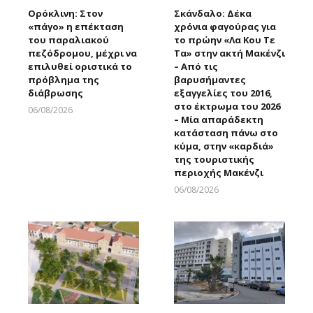
Ορόκλινη: Στον
Σκάνδαλο: Δέκα
«πάγο» η επέκταση
χρόνια φαγούρας για
του παραλιακού
το πρώην «Λα Κου Τε
πεζόδρομου, μέχρι να
Τα» στην ακτή Μακένζι
επιλυθεί οριστικά το
– Από τις
πρόβλημα της
βαρυσήμαντες
διάβρωσης
εξαγγελίες του 2016,
στο έκτρωμα του 2026
06/08/2026
– Μία απαράδεκτη
Larnakaonline
κατάσταση πάνω στο
κύμα, στην «καρδιά»
της τουριστικής
περιοχής Μακένζι
06/08/2026
Larnakaonline