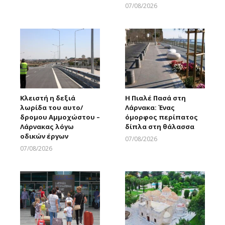
07/08/2026
Larnakaonline
Κλειστή η δεξιά
Η Πιαλέ Πασά στη
λωρίδα του αυτο/
Λάρνακα: Ένας
δρομου Αμμοχώστου –
όμορφος περίπατος
Λάρνακας λόγω
δίπλα στη θάλασσα
οδικών έργων
07/08/2026
Larnakaonline
07/08/2026
Larnakaonline