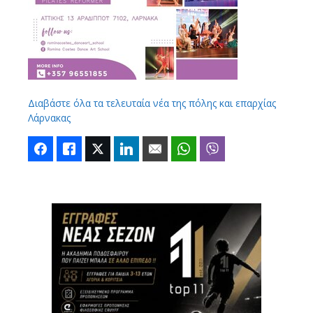
Διαβάστε όλα τα τελευταία νέα της πόλης και επαρχίας
Λάρνακας
Facebook
Like
Twitter
LinkedIn
Email
WhatsApp
Viber