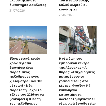
ακούστηκαν στο
του πεδίου βολής
δικαστήριο Δεκέλειας
Καλού Χωριού οι
κοινότητες
31/07/2026
Larnakaonline
28/07/2026
Larnakaonline
Εξωφρενικό, εννέα
Η νέα όψη του
χρόνια για να
εμπορικού κέντρου
ξεκινήσει ένας
της Λάρνακας – Α.
παραλιακός
Βύρας: «Επιχειρήσεις
πεζόδρομος ενός
μεταφέρουν τα
χιλιομέτρου και 300
γραφεία τους στο
μέτρων! – Νέα
κέντρο, άνοιξαν 6-7
παράταση μέχρι το
καινούργια
τέλος του 2026 για να
καταστήματα,
ξεκινήσει η Β΄ φάση
αδειοδοτήθηκαν 12-13
του πεζόδρομου
νέα μικρά ξενοδοχεία»