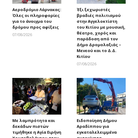
Αεροδρόμιο Λάρνακας:
Έξι ξεχωριστές
Όλες οι πληροφορίες
βραδιές πολιτισμού
για το άνοιγμα του
στην Αγγελοκτίστη
δρόμου προς αφίξεις
του Κιτίου με μουσική,
θέατρο, χορός και
07/08/2026
παράδοση από τον
Larnakaonline
Δήμο Δρομολαξιάς –
Μενεού και το Δ.Δ.
Κιτίου
07/08/2026
Larnakaonline
Με λαμπρότητα και
Ειδοποίηση Δήμου
δεκάδων πιστών
Αραδίππου για
τιμήθηκε η Αγία Ειρήνη
εγκαταλελειμμένα
Χρυσοβαλάντου στον
αυτοκίνητα