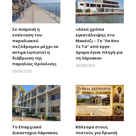
Σε αναμονή η
«Δέκα χρόνια
επέκταση του
εγκατάλειψης στο
παραλιακού
Μακένζι – Το “Λα Κου
πεζόδρομου μέχρι να
Τε Τα” από έργο-
αντιμετωπιστεί η
όραμα έγινε πληγή για
διάβρωση της
τη Λάρνακα»
παραλίας Ορόκλινης
06/08/2026
Larnakaonline
06/08/2026
Larnakaonline
Το Επαρχιακό
Κάλεσμα στους
Δικαστήριο Λάρνακας
πιστούς για Πρωινή