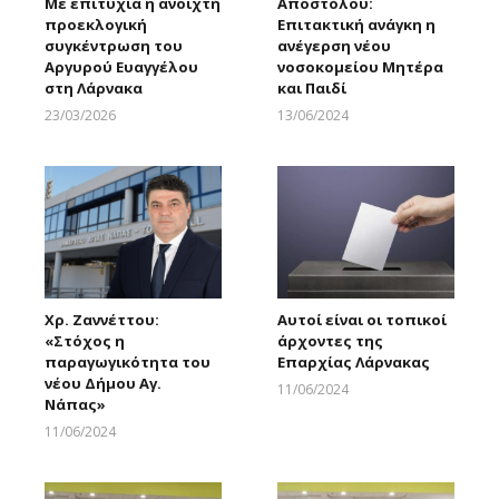
Με επιτυχία η ανοιχτή
Αποστόλου:
προεκλογική
Επιτακτική ανάγκη η
συγκέντρωση του
ανέγερση νέου
Αργυρού Ευαγγέλου
νοσοκομείου Μητέρα
στη Λάρνακα
και Παιδί
23/03/2026
13/06/2024
Larnakaonline
Larnakaonline
Χρ. Ζαννέττου:
Αυτοί είναι οι τοπικοί
«Στόχος η
άρχοντες της
παραγωγικότητα του
Επαρχίας Λάρνακας
νέου Δήμου Αγ.
11/06/2024
Νάπας»
Larnakaonline
11/06/2024
Larnakaonline