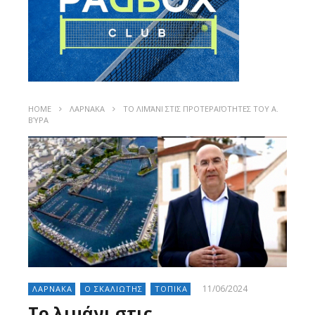
HOME
ΛΑΡΝΑΚΑ
ΤΟ ΛΙΜΆΝΙ ΣΤΙΣ ΠΡΟΤΕΡΑΙΌΤΗΤΕΣ ΤΟΥ Α.
ΒΎΡΑ
11/06/2024
ΛΑΡΝΑΚΑ
Ο ΣΚΑΛΙΩΤΗΣ
ΤΟΠΙΚΑ
Το λιμάνι στις