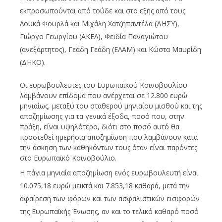
εκπροσωπούνται από τούδε και στο εξής από τους
Λουκά Φουρλά και Μιχάλη Χατζηπαντέλα (ΔΗΣΥ),
Γιώργο Γεωργίου (ΑΚΕΛ), Φειδία Παναγιώτου
(ανεξάρτητος), Γεάδη Γεάδη (ΕΛΑΜ) και Κώστα Μαυρίδη
(ΔΗΚΟ).
Οι ευρωβουλευτές του Ευρωπαϊκού Κοινοβουλίου
λαμβάνουν επίδομα που ανέρχεται σε 12.800 ευρώ
μηνιαίως, μεταξύ του σταθερού μηνιαίου μισθού και της
αποζημίωσης για τα γενικά έξοδα, ποσό που, στην
πράξη, είναι υψηλότερο, διότι στο ποσό αυτό θα
προστεθεί ημερήσια αποζημίωση που λαμβάνουν κατά
την άσκηση των καθηκόντων τους όταν είναι παρόντες
στο Ευρωπαϊκό Κοινοβούλιο.
Η πάγια μηνιαία αποζημίωση ενός ευρωβουλευτή είναι
10.075,18 ευρώ μεικτά και 7.853,18 καθαρά, μετά την
αφαίρεση των φόρων και των ασφαλιστικών εισφορών
της Ευρωπαϊκής Ένωσης, αν και το τελικό καθαρό ποσό