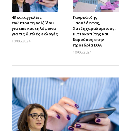
43 καταγγελίες
Γιωρκάτζης,
ενώπιον τη Λοϊζίδου
Τσουλόφτας,
για sms και τηλέφωνα
Χατζηχαραλάμπους,
για τις διπλές εκλογές
Πιττοκοπίτης και
Καρούσος στην
10/06/2024
προεδρία ΕΟΑ
Larnakaonline
10/06/2024
Larnakaonline