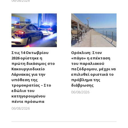
06/08/2026
Larnakaonline
Στις 14 Οκτωβρίου
Ορόκλινη: Στον
2026 ορίστηκε η
«πάγο» η επέκταση
πρώτη δικάσιμος στο
του παραλιακού
Κακουργιοδικείο
πεζόδρομου, μέχρι να
Λάρνακας για την
επιλυθεί οριστικά το
υπόθεση της
πρόβλημα της
τρομοκρατίας – Στο
διάβρωσης
εδώλιο του
06/08/2026
κατηγορουμένου
Larnakaonline
πέντε πρόσωπα
06/08/2026
Larnakaonline