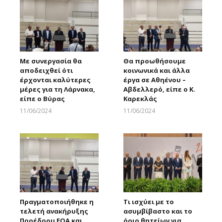
Με συνεργασία θα
Θα προωθήσουμε
αποδειχθεί ότι
κοινωνικά και άλλα
έρχονται καλύτερες
έργα σε Αθηένου –
μέρες για τη Λάρνακα,
Αβδελλερό, είπε ο Κ.
είπε ο Βύρας
Καρεκλάς
11/06/2024
11/06/2024
Larnakaonline
Larnakaonline
Πραγματοποιήθηκε η
Τι ισχύει με το
τελετή ανακήρυξης
ασυμβίβαστο και το
Προέδρου ΕΟΑ και
όριο θητείων για