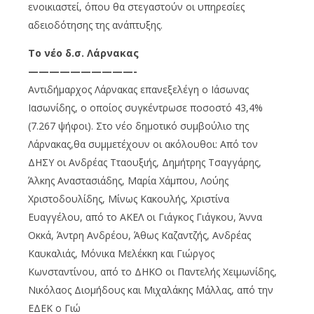
ενοικιαστεί, όπου θα στεγαστούν οι υπηρεσίες
αδειοδότησης της ανάπτυξης.
Το νέο δ.σ. Λάρνακας
——————————-
Αντιδήμαρχος Λάρνακας επανεξελέγη ο Ιάσωνας
Ιασωνίδης, ο οποίος συγκέντρωσε ποσοστό 43,4%
(7.267 ψήφοι). Στο νέο δημοτικό συμβούλιο της
Λάρνακας,θα συμμετέχουν οι ακόλουθοι: Από τον
ΔΗΣΥ οι Ανδρέας Τταουξιής, Δημήτρης Τσαγγάρης,
Άλκης Αναστασιάδης, Μαρία Χάμπου, Λούης
Χριστοδουλίδης, Μίνως Κακουλής, Χριστίνα
Ευαγγέλου, από το ΑΚΕΛ οι Γιάγκος Γιάγκου, Άννα
Οκκά, Άντρη Ανδρέου, Άθως Καζαντζής, Ανδρέας
Καυκαλιάς, Μόνικα Μελέκκη και Γιώργος
Κωνσταντίνου, από το ΔΗΚΟ οι Παντελής Χειμωνίδης,
Νικόλαος Διομήδους και Μιχαλάκης Μάλλας, από την
ΕΔΕΚ ο Γιώ