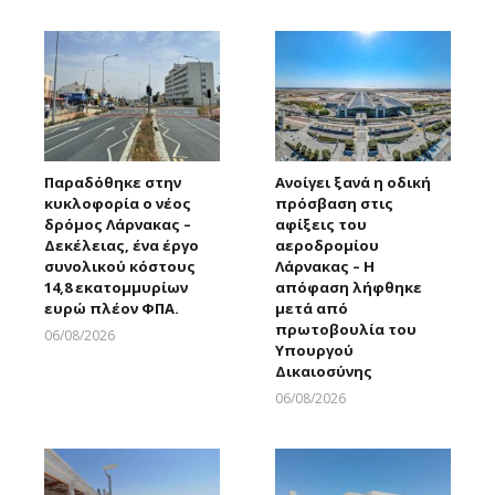
Παραδόθηκε στην
Ανοίγει ξανά η οδική
κυκλοφορία ο νέος
πρόσβαση στις
δρόμος Λάρνακας –
αφίξεις του
Δεκέλειας, ένα έργο
αεροδρομίου
συνολικού κόστους
Λάρνακας – Η
14,8 εκατομμυρίων
απόφαση λήφθηκε
ευρώ πλέον ΦΠΑ.
μετά από
πρωτοβουλία του
06/08/2026
Υπουργού
Larnakaonline
Δικαιοσύνης
06/08/2026
Larnakaonline