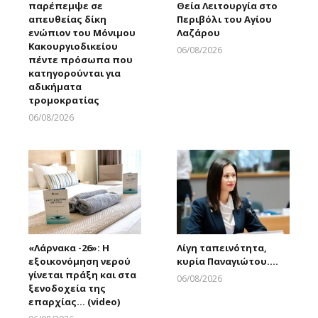
παρέπεμψε σε
Θεία Λειτουργία στο
απευθείας δίκη
Περιβόλι του Αγίου
ενώπιον του Μόνιμου
Λαζάρου
Κακουργιοδικείου
06/08/2026
πέντε πρόσωπα που
Larnakaonline
κατηγορούνται για
αδικήματα
τρομοκρατίας
06/08/2026
Larnakaonline
«Λάρνακα -26»: Η
Λίγη ταπεινότητα,
εξοικονόμηση νερού
κυρία Παναγιώτου….
γίνεται πράξη και στα
06/08/2026
ξενοδοχεία της
Larnakaonline
επαρχίας… (video)