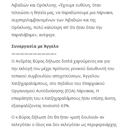
Λιβαδιών και Ορόκλινης. «Έχουμε ευθύνη, όταν
τελειώσει η θητεία μας, να παραδώσουμε μια Λάρνακα,
συμπεριλαμβανομένων των Λιβαδιών και της
Ορόκλινης, πολύ καλύτερη απ’ ότι ήταν όταν την
παραλάβαμε», ανέφερε.
Συνεργασία με Άγγελο
——————————–
Ο Ανδρέας Βύρας δήλωσε διπλά χαρούμενος και για
την εκλογή του μέχρι πρότινος γενικού διευθυντή του
τοπικού συμβουλίου αποχετεύσεων, Άγγελου
Χατζηχαραλάμπους, στο πηδάλιο του Επαρχιακού
Οργανισμού Αυτοδιοίκησης (ΕΟΑ) Λάρνακας. Η
επικράτηση του κ.Χατζηχαραλάμπους ήταν επίσης άνετη,
εξασφαλίζοντας ποσοστό 63%.
Ο κ.Βύρας δήλωσε ότι θα ήταν «μισή δουλειά» αν
εκλεγόταν ο ίδιος και δεν εκλεγόταν ως περιφερειάρχης