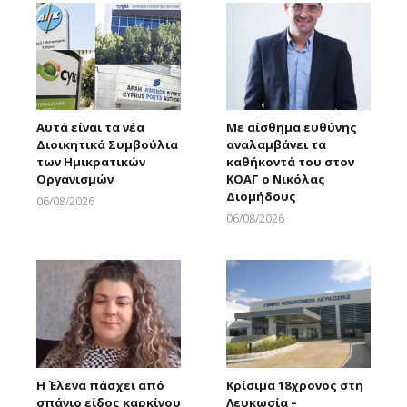
Αυτά είναι τα νέα
Με αίσθημα ευθύνης
Διοικητικά Συμβούλια
αναλαμβάνει τα
των Ημικρατικών
καθήκοντά του στον
Οργανισμών
ΚΟΑΓ ο Νικόλας
Διομήδους
06/08/2026
Larnakaonline
06/08/2026
Larnakaonline
Η Έλενα πάσχει από
Κρίσιμα 18χρονος στη
σπάνιο είδος καρκίνου
Λευκωσία –