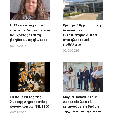
Η Έλενα πάσχει από
Κρίσιμα 18χρονος στη
σπάνιο είδος καρκίνου
Λευκωσία –
και χρειάζεται τη
Εντοπίστηκε δίπλα
βοήθεια μας (βίντεο)
από ηλεκτρικό
ποδήλατο
06/08/2026
Larnakaonline
06/08/2026
Larnakaonline
Οι Βουλευτές της
Μαρία Παναγιώτου:
Άμεσης Δημοκρατίας
Δεκατρία λεπτά
έγιναν κόμικς (ΒΙΝΤΕΟ)
επαινούσε τη δράση
της, το υπουργείο και
06/08/2026