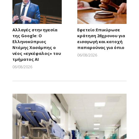
Αλλαγές στην ηγεσία
Εφετείο:Eπικύρωσε
της Google: Ο
κράτηση 26χρονου για
Ελληνοκύπριος
εισαγωγή και κατοχή
Ντέμης Χασάμπης ο
παπαρούνας για όπιο
νέος «εγκέφαλος» του
06/08/2026
τμήματος AI
Larnakaonline
06/08/2026
Larnakaonline