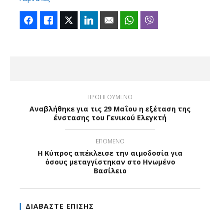
Facebook
Like
Twitter
LinkedIn
Email
WhatsApp
Viber
ΠΡΟΗΓΟΥΜΕΝΟ
Αναβλήθηκε για τις 29 Μαΐου η εξέταση της
ένστασης του Γενικού Ελεγκτή
ΕΠΟΜΕΝΟ
Η Κύπρος απέκλεισε την αιμοδοσία για
όσους μεταγγίστηκαν στο Ηνωμένο
Βασίλειο
ΔΙΑΒΑΣΤΕ ΕΠΙΣΗΣ