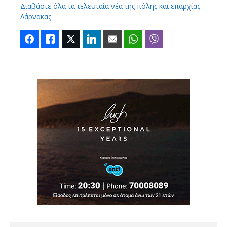
Διαβάστε όλα τα τελευταία νέα της πόλης και επαρχίας
Λάρνακας
Facebook
Like
Twitter
LinkedIn
Email
WhatsApp
Viber