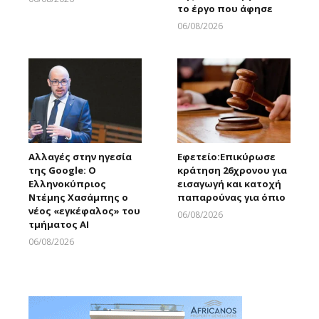
το έργο που άφησε
Larnakaonline
06/08/2026
Larnakaonline
Αλλαγές στην ηγεσία
Εφετείο:Eπικύρωσε
της Google: Ο
κράτηση 26χρονου για
Ελληνοκύπριος
εισαγωγή και κατοχή
Ντέμης Χασάμπης ο
παπαρούνας για όπιο
νέος «εγκέφαλος» του
06/08/2026
τμήματος AI
Larnakaonline
06/08/2026
Larnakaonline