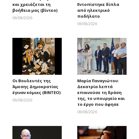
και χρειάζεται τη
Εντοπίστηκε δίπλα
βοήθεια μας (βίντεο)
από ηλεκτρικό
ποδήλατο
06/08/2026
Larnakaonline
06/08/2026
Larnakaonline
Οι Βουλευτές της
Μαρία Παναγιώτου:
Άμεσης Δημοκρατίας
Δεκατρία λεπτά
έγιναν κόμικς (ΒΙΝΤΕΟ)
επαινούσε τη δράση
της, το υπουργείο και
06/08/2026
το έργο που άφησε
Larnakaonline
06/08/2026
Larnakaonline