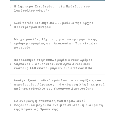
Η Δήμητρα Ελευθερίου η νέα Πρόεδρος του
Συμβουλίου «Φωνή»
Ιδού το νέο Διοικητικό Συμβούλιο της Αρχής
Ηλεκτρισμού Κύπρου
Με χειροπέδες 16χρονος για τον εμπρησμό της
πρώην μπυραρίας στη Λευκωσία – Τον «έκαψε»
μαρτυρία
Παραδόθηκε στην κυκλοφορία ο νέος δρόμος
Λάρνακας – Δεκέλειας, ένα έργο συνολικού
κόστους 14,8 εκατομμυρίων ευρώ πλέον ΦΠΑ.
Ανοίγει ξανά η οδική πρόσβαση στις αφίξεις του
αεροδρομίου Λάρνακας – Η απόφαση λήφθηκε μετά
από πρωτοβουλία του Υπουργού Δικαιοσύνης
Σε αναμονή η επέκταση του παραλιακού
πεζόδρομου μέχρι να αντιμετωπιστεί η διάβρωση
της παραλίας Ορόκλινης