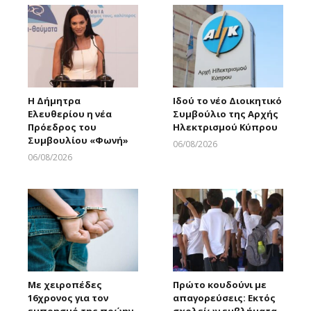
Η Δήμητρα
Ιδού το νέο Διοικητικό
Ελευθερίου η νέα
Συμβούλιο της Αρχής
Πρόεδρος του
Ηλεκτρισμού Κύπρου
Συμβουλίου «Φωνή»
06/08/2026
Larnakaonline
06/08/2026
Larnakaonline
Με χειροπέδες
Πρώτο κουδούνι με
16χρονος για τον
απαγορεύσεις: Εκτός
εμπρησμό της πρώην
σχολείων εμβλήματα