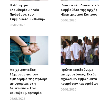
Η Δήμητρα
Ιδού το νέο Διοικητικό
Ελευθερίου η νέα
Συμβούλιο της Αρχής
Πρόεδρος του
Ηλεκτρισμού Κύπρου
Συμβουλίου «Φωνή»
06/08/2026
Larnakaonline
06/08/2026
Larnakaonline
Με χειροπέδες
Πρώτο κουδούνι με
16χρονος για τον
απαγορεύσεις: Εκτός
εμπρησμό της πρώην
σχολείων εμβλήματα
μπυραρίας στη
κομμάτων και ομάδων
Λευκωσία – Τον
06/08/2026
«έκαψε» μαρτυρία
Larnakaonline
06/08/2026
Larnakaonline