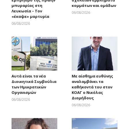
μπυραρίας στη
κομμάτων και ομάδων
Λευκωσία – Τον
06/08/2026
«έκαψε» μαρτυρία
Larnakaonline
06/08/2026
Larnakaonline
Αυτά είναι τα νέα
Με αίσθημα ευθύνης
Διοικητικά Συμβούλια
αναλαμβάνει τα
των Ημικρατικών
καθήκοντά του στον
Οργανισμών
ΚΟΑΓ ο Νικόλας
Διομήδους
06/08/2026
Larnakaonline
06/08/2026
Larnakaonline