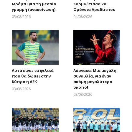
Μράμπι για τη μεσαία
Καρμιώτισσα και
γραμμή (ανακοίνωση)
Ομόνοια Αραδίππου
05/08/2026
04/08/2026
Larnakaonline
Larnakaonline
Αυτά είναι τα φιλικά
Λάρνακα: Μια μεγάλη
που θα δώσει στην
συναυλία, για έναν
Κύπρο η ΑΕΚ
ακόμη μεγαλύτερο
σκοπό!
03/08/2026
Larnakaonline
03/08/2026
Larnakaonline