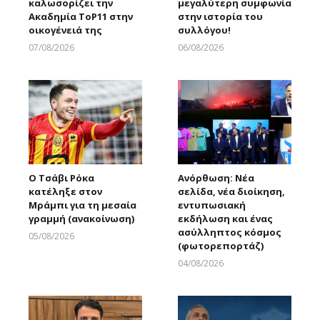
καλωσορίζει την
μεγαλύτερη συμφωνία
Ακαδημία ToP11 στην
στην ιστορία του
οικογένειά της
συλλόγου!
07/08/2026
06/08/2026
Larnakaonline
Larnakaonline
Ο Τσάβι Ρόκα
Ανόρθωση: Νέα
κατέληξε στον
σελίδα, νέα διοίκηση,
Μράμπι για τη μεσαία
εντυπωσιακή
γραμμή (ανακοίνωση)
εκδήλωση και ένας
ασύλληπτος κόσμος
05/08/2026
(φωτορεπορτάζ)
Larnakaonline
04/08/2026
Larnakaonline