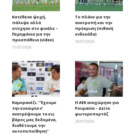
Κατέθεσε ψυχή,
Το πλάνο για την
πάλεψε αλλά
ανατροπή και την
ατύχησε στο φινάλε –
πρόκριση (πιθανή
Περηφάνια για την
ενδεκάδα)
προσπάθεια (video)
30/07/2026
Larnakaonline
31/07/2026
Larnakaonline
Καμορανέζι: “Έχουμε
Η ΑΕΚ αναχώρησε για
την ευκαιρία ν’
Ρουμανία – Δείτε
ανατρέψουμε τα εις
φωτορεπορτάζ
βάρος μας δεδομένα,
28/07/2026
διαθέτουμε την
Larnakaonline
αυτοπεποίθηση”