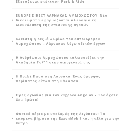
Εξετάζεται επέκταση Park & Ride
EUROPE DIRECT ΛΑΡΝΑΚΑΣ-ΑΜΜΟΧΩΣΤΟΥ: Νέα
δικαιώματα εφαρμόζονται πλέον για τη
διευκόλυνση της επισκευής αγαθών
Κλειστή η δεξιά λωρίδα του αυτο/δρομου
Αμμοχώστου – Λάρνακας λόγω οδικών έργων
Η Ανόρθωσις Αμμοχώστου καλωσορίζει την
Ακαδημία ToP11 στην οικογένειά της
Η Πιαλέ Πασά στη Λάρνακα: Ένας όμορφος
περίπατος δίπλα στη θάλασσα
Ώρες αγωνίας για τον 79χρονο Angelov – Τον έχετε
δει; (φώτο)
Φυσικό αέριο με υποδομές της Αιγύπτου: Τα
επόμενα βήματα της ExxonMobil και η αξία για την
Κύπρο