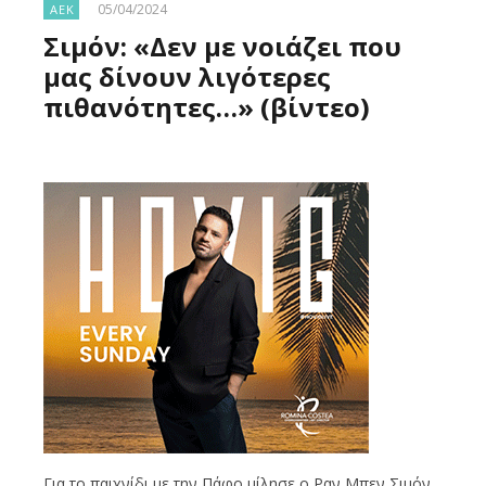
05/04/2024
ΑΕΚ
Σιμόν: «Δεν με νοιάζει που
μας δίνουν λιγότερες
πιθανότητες…» (βίντεο)
Για το παιχνίδι με την Πάφο μίλησε ο Ραν Μπεν Σιμόν