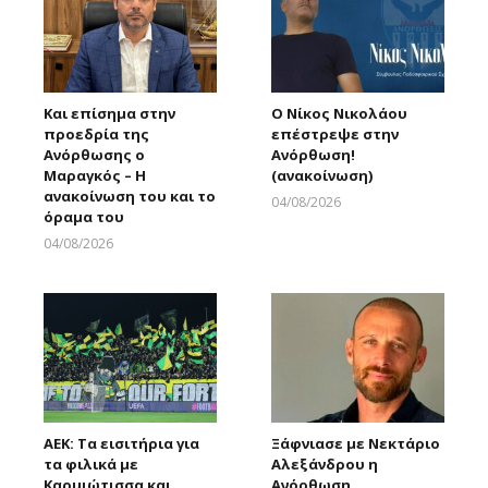
Και επίσημα στην
Ο Νίκος Νικολάου
προεδρία της
επέστρεψε στην
Ανόρθωσης ο
Ανόρθωση!
Μαραγκός – Η
(ανακοίνωση)
ανακοίνωση του και το
04/08/2026
όραμα του
Larnakaonline
04/08/2026
Larnakaonline
ΑΕΚ: Τα εισιτήρια για
Ξάφνιασε με Νεκτάριο
τα φιλικά με
Αλεξάνδρου η
Καρμιώτισσα και
Ανόρθωση