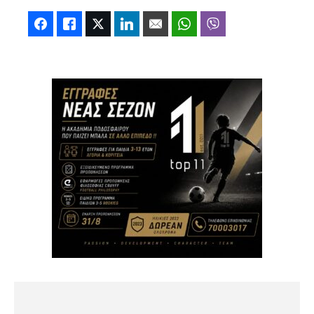
Facebook
Like
Twitter
LinkedIn
Email
WhatsApp
Viber