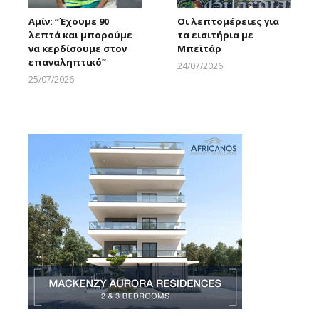
Αμίν: “Έχουμε 90
Οι λεπτομέρειες για
λεπτά και μπορούμε
τα εισιτήρια με
να κερδίσουμε στον
Μπεϊτάρ
επαναληπτικό”
24/07/2026
Larnakaonline
25/07/2026
Larnakaonline