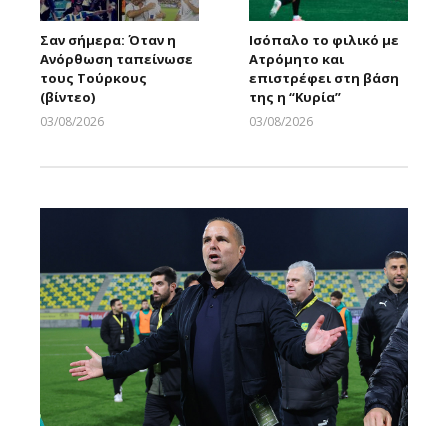
Σαν σήμερα: Όταν η
Ισόπαλο το φιλικό με
Ανόρθωση ταπείνωσε
Ατρόμητο και
τους Τούρκους
επιστρέφει στη βάση
(βίντεο)
της η “Κυρία”
03/08/2026
03/08/2026
Larnakaonline
Larnakaonline