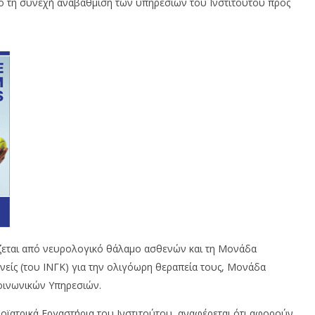
ο τη συνεχή αναβάθμιση των υπηρεσιών του Ινστιτούτου προς
τίζεται από νευρολογικό θάλαμο ασθενών και τη Μονάδα
νείς (του ΙΝΓΚ) για την ολιγόωρη θεραπεία τους, Μονάδα
οινωνικών Υπηρεσιών.
ιοϊατρικά Εργαστήρια του Ινστιτούτου, αναφέρεται ότι αφορούν