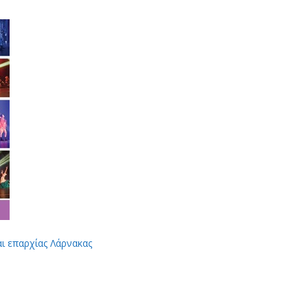
αι επαρχίας Λάρνακας
App
Viber