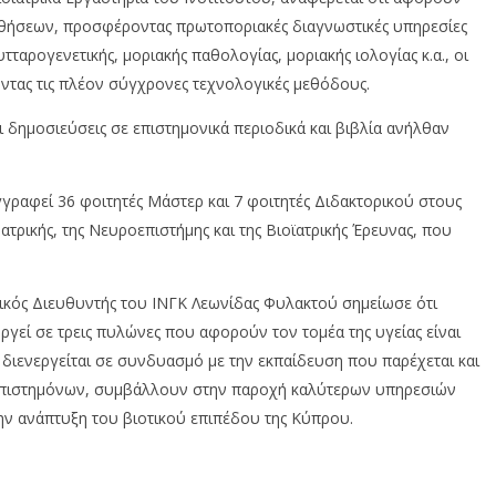
ήσεων, προσφέροντας πρωτοποριακές διαγνωστικές υπηρεσίες
υτταρογενετικής, μοριακής παθολογίας, μοριακής ιολογίας κ.α., οι
ντας τις πλέον σύγχρονες τεχνολογικές μεθόδους.
ι δημοσιεύσεις σε επιστημονικά περιοδικά και βιβλία ανήλθαν
γγραφεί 36 φοιτητές Μάστερ και 7 φοιτητές Διδακτορικού στους
 Ιατρικής, της Νευροεπιστήμης και της Βιοϊατρικής Έρευνας, που
τρικός Διευθυντής του ΙΝΓΚ Λεωνίδας Φυλακτού σημείωσε ότι
ργεί σε τρεις πυλώνες που αφορούν τον τομέα της υγείας είναι
διενεργείται σε συνδυασμό με την εκπαίδευση που παρέχεται και
 επιστημόνων, συμβάλλουν στην παροχή καλύτερων υπηρεσιών
την ανάπτυξη του βιοτικού επιπέδου της Κύπρου.