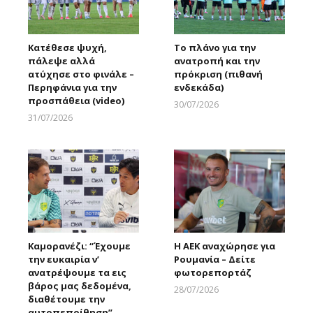
Κατέθεσε ψυχή,
Το πλάνο για την
πάλεψε αλλά
ανατροπή και την
ατύχησε στο φινάλε –
πρόκριση (πιθανή
Περηφάνια για την
ενδεκάδα)
προσπάθεια (video)
30/07/2026
Larnakaonline
31/07/2026
Larnakaonline
Καμορανέζι: “Έχουμε
Η ΑΕΚ αναχώρησε για
την ευκαιρία ν’
Ρουμανία – Δείτε
ανατρέψουμε τα εις
φωτορεπορτάζ
βάρος μας δεδομένα,
28/07/2026
διαθέτουμε την
Larnakaonline
αυτοπεποίθηση”