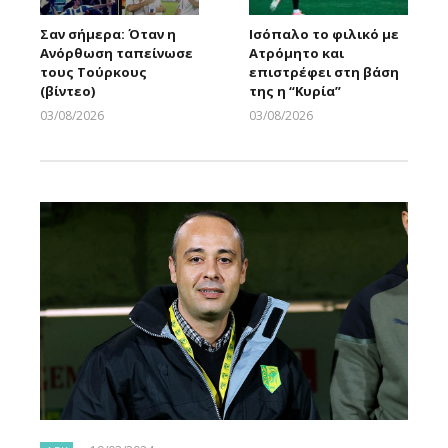
Σαν σήμερα: Όταν η
Ισόπαλο το φιλικό με
Ανόρθωση ταπείνωσε
Ατρόμητο και
τους Τούρκους
επιστρέφει στη βάση
(βίντεο)
της η “Κυρία”
03/08/2026
03/08/2026
Larnakaonline
Larnakaonline