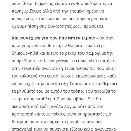
αντεπίθεση διαρκείας, είναι να ενθουσιαζόμαστε, να
πανηγυρίζουμε αλλά από την επομένη ημέρα να
παραμένουμε ταπεινοί και να μην παρασερνόμαστε.
Έχουμε πίστη στις δυνατότητές μας», πρόσθεσε.
Και συνέχισε για τον Ραν Μπεν Σιμόν:
«Και στην
προηγούμενή του θητεία, αν θυμάστε καλά, είχε
δημιουργηθεί και εκείνο το ρεκόρ του Χαΐμοφ με την
απαραβίαστη εστία και χάθηκε το ευρωπαϊκό εισιτήριο
στην τελευταία αγωνιστική. Είναι άνθρωπος που δίνει
τον καλύτερό του εαυτό, κύριος, επικοινωνιακός, κάθε
φορά αρχίζει την συνέντευξη Τύπου με ατάκα. Περνάει
τα μηνύματά του με αυτόν τον τρόπο. Του ταιριάζει το
κυπριακό πρωτάθλημα. Επαναλαμβάνω δεν θα
ακούσετε από εμάς μεγάλα λόγια, ούτε από τον
προπονητή και τους παίκτες, είναι οι προοπτικές για
διάκριση μπροστά μας και το μοναδικό που μας
απασχολεί είναι να συνεχίσει εξίσου καλό αγωνιστικό