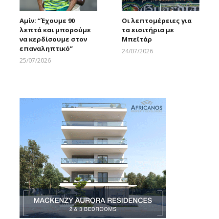
Αμίν: “Έχουμε 90
Οι λεπτομέρειες για
λεπτά και μπορούμε
τα εισιτήρια με
να κερδίσουμε στον
Μπεϊτάρ
επαναληπτικό”
24/07/2026
Larnakaonline
25/07/2026
Larnakaonline