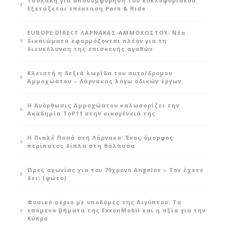
Τσολάκη για αποσυμφόρηση του κυκλοφοριακού:
Εξετάζεται επέκταση Park & Ride
EUROPE DIRECT ΛΑΡΝΑΚΑΣ-ΑΜΜΟΧΩΣΤΟΥ: Νέα
δικαιώματα εφαρμόζονται πλέον για τη
διευκόλυνση της επισκευής αγαθών
Κλειστή η δεξιά λωρίδα του αυτο/δρομου
Αμμοχώστου – Λάρνακας λόγω οδικών έργων
Η Ανόρθωσις Αμμοχώστου καλωσορίζει την
Ακαδημία ToP11 στην οικογένειά της
Η Πιαλέ Πασά στη Λάρνακα: Ένας όμορφος
περίπατος δίπλα στη θάλασσα
Ώρες αγωνίας για τον 79χρονο Angelov – Τον έχετε
δει; (φώτο)
Φυσικό αέριο με υποδομές της Αιγύπτου: Τα
επόμενα βήματα της ExxonMobil και η αξία για την
Κύπρο