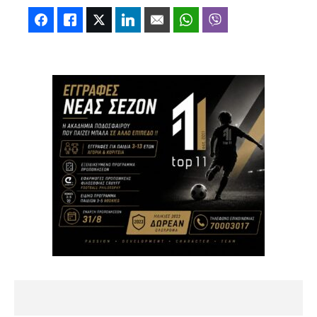
Facebook
Like
Twitter
LinkedIn
Email
WhatsApp
Viber