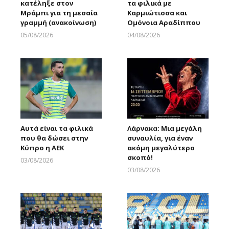
κατέληξε στον
τα φιλικά με
Μράμπι για τη μεσαία
Καρμιώτισσα και
γραμμή (ανακοίνωση)
Ομόνοια Αραδίππου
05/08/2026
04/08/2026
Larnakaonline
Larnakaonline
Αυτά είναι τα φιλικά
Λάρνακα: Μια μεγάλη
που θα δώσει στην
συναυλία, για έναν
Κύπρο η ΑΕΚ
ακόμη μεγαλύτερο
σκοπό!
03/08/2026
Larnakaonline
03/08/2026
Larnakaonline