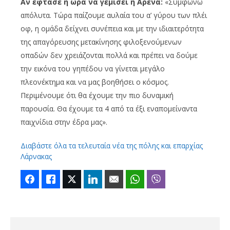
Αν έφτασε η ώρα να γεμίσει η Αρένα:
«Συμφωνώ
απόλυτα. Τώρα παίζουμε αυλαία του α’ γύρου των πλέι
οφ, η ομάδα δείχνει συνέπεια και με την ιδιαιτερότητα
της απαγόρευσης μετακίνησης φιλοξενούμενων
οπαδών δεν χρειάζονται πολλά και πρέπει να δούμε
την εικόνα του γηπέδου να γίνεται μεγάλο
πλεονέκτημα και να μας βοηθήσει ο κόσμος.
Περιμένουμε ότι θα έχουμε την πιο δυναμική
παρουσία. Θα έχουμε τα 4 από τα έξι εναπομείναντα
παιχνίδια στην έδρα μας».
Διαβάστε όλα τα τελευταία νέα της πόλης και επαρχίας
Λάρνακας
Facebook
Like
Twitter
LinkedIn
Email
WhatsApp
Viber