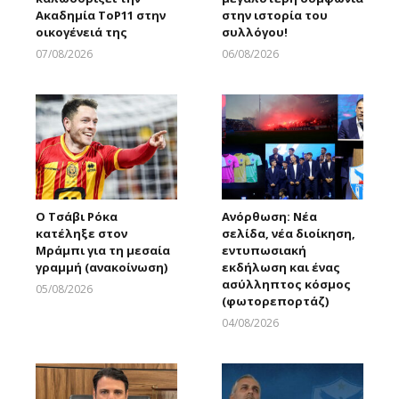
Ακαδημία ToP11 στην
στην ιστορία του
οικογένειά της
συλλόγου!
07/08/2026
06/08/2026
Larnakaonline
Larnakaonline
Ο Τσάβι Ρόκα
Ανόρθωση: Νέα
κατέληξε στον
σελίδα, νέα διοίκηση,
Μράμπι για τη μεσαία
εντυπωσιακή
γραμμή (ανακοίνωση)
εκδήλωση και ένας
ασύλληπτος κόσμος
05/08/2026
(φωτορεπορτάζ)
Larnakaonline
04/08/2026
Larnakaonline