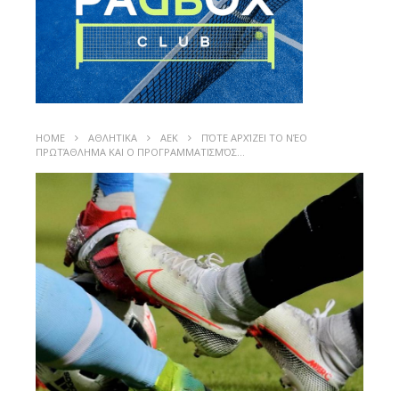
HOME
ΑΘΛΗΤΙΚΑ
ΑΕΚ
ΠΌΤΕ ΑΡΧΊΖΕΙ ΤΟ ΝΈΟ
ΠΡΩΤΆΘΛΗΜΑ ΚΑΙ Ο ΠΡΟΓΡΑΜΜΑΤΙΣΜΌΣ…