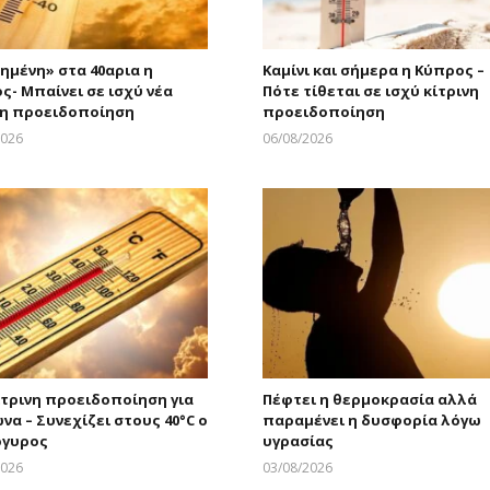
ημένη» στα 40αρια η
Καμίνι και σήμερα η Κύπρος –
ς- Μπαίνει σε ισχύ νέα
Πότε τίθεται σε ισχύ κίτρινη
νη προειδοποίηση
προειδοποίηση
2026
06/08/2026
Larnakaonline
Larnakaonline
ίτρινη προειδοποίηση για
Πέφτει η θερμοκρασία αλλά
να – Συνεχίζει στους 40°C ο
παραμένει η δυσφορία λόγω
ργυρος
υγρασίας
2026
03/08/2026
Larnakaonline
Larnakaonline