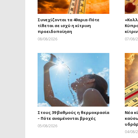
Συνεχίζονται τα 40αρια-Πότε
«Κολλ
τίθεται σε ισχύ η κίτρινη
Κύπρο
προειδοποίηση
κίτρι
08/08/2026
07/08/
Larnakaonline
Στους 39 βαθμούς η θερμοκρασία
Νέα κ
– Πότε αναμένονται βροχές
καύσω
υδρά
05/08/2026
Larnakaonline
04/08/