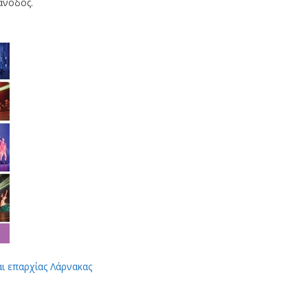
άνοδος.
αι επαρχίας Λάρνακας
App
Viber