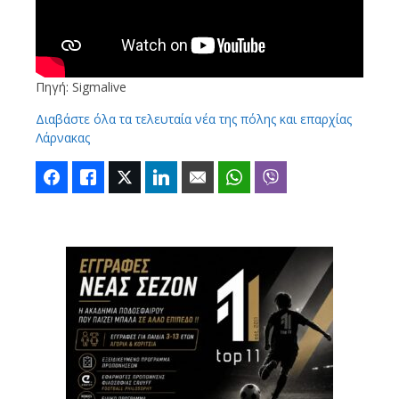
Πηγή: Sigmalive
Διαβάστε όλα τα τελευταία νέα της πόλης και επαρχίας
Λάρνακας
Facebook
Like
Twitter
LinkedIn
Email
WhatsApp
Viber