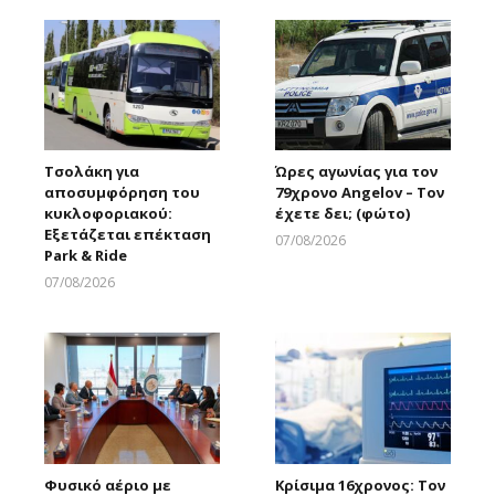
Τσολάκη για
Ώρες αγωνίας για τον
αποσυμφόρηση του
79χρονο Angelov – Τον
κυκλοφοριακού:
έχετε δει; (φώτο)
Εξετάζεται επέκταση
07/08/2026
Park & Ride
Larnakaonline
07/08/2026
Larnakaonline
Φυσικό αέριο με
Κρίσιμα 16χρονος: Τον