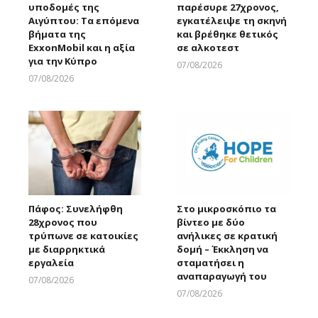
υποδομές της
παρέσυρε 27χρονος,
Αιγύπτου: Τα επόμενα
εγκατέλειψε τη σκηνή
βήματα της
και βρέθηκε θετικός
ExxonMobil και η αξία
σε αλκοτεστ
για την Κύπρο
07/08/2026
Larnakaonline
07/08/2026
Larnakaonline
Πάφος: Συνελήφθη
Στο μικροσκόπιο τα
28χρονος που
βίντεο με δύο
τρύπωνε σε κατοικίες
ανήλικες σε κρατική
με διαρρηκτικά
δομή – Έκκληση να
εργαλεία
σταματήσει η
αναπαραγωγή του
07/08/2026
Larnakaonline
07/08/2026
Larnakaonline