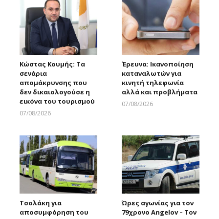
Κώστας Κουμής: Τα
Έρευνα: Ικανοποίηση
σενάρια
καταναλωτών για
απομάκρυνσης που
κινητή τηλεφωνία
δεν δικαιολογούσε η
αλλά και προβλήματα
εικόνα του τουρισμού
07/08/2026
Larnakaonline
07/08/2026
Larnakaonline
Τσολάκη για
Ώρες αγωνίας για τον
αποσυμφόρηση του
79χρονο Angelov – Τον