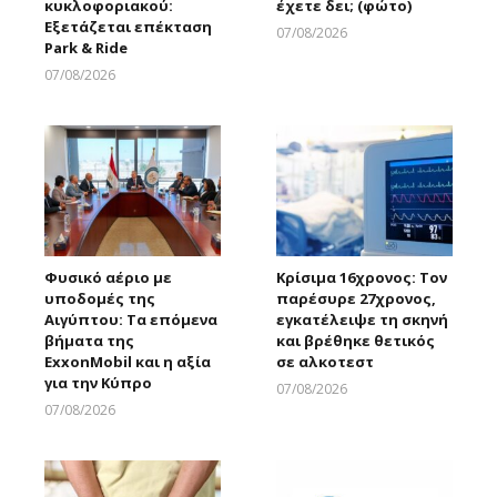
κυκλοφοριακού:
έχετε δει; (φώτο)
Εξετάζεται επέκταση
07/08/2026
Park & Ride
Larnakaonline
07/08/2026
Larnakaonline
Φυσικό αέριο με
Κρίσιμα 16χρονος: Τον
υποδομές της
παρέσυρε 27χρονος,
Αιγύπτου: Τα επόμενα
εγκατέλειψε τη σκηνή
βήματα της
και βρέθηκε θετικός
ExxonMobil και η αξία
σε αλκοτεστ
για την Κύπρο
07/08/2026
Larnakaonline
07/08/2026
Larnakaonline