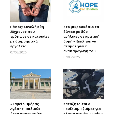
Πάφος: Συνελήφθη
Στο μικροσκόπιο τα
28χρονος που
βίντεο με δύο
τρύπωνε σε κατοικίες
ανήλικες σε κρατική
με διαρρηκτικά
δομή – Έκκληση να
εργαλεία
σταματήσει η
αναπαραγωγή του
07/08/2026
Larnakaonline
07/08/2026
Larnakaonline
«Ταμείο Ημέρας
Καταζητείται ο
Αγάπης Παιδιού»:
Γουίλιαμ Τζιάμας για
Δέκα υποτροφίες
κλοπή στη Λευκωσία –