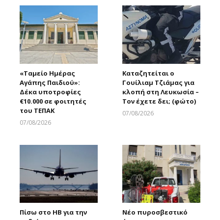
«Ταμείο Ημέρας
Καταζητείται ο
Αγάπης Παιδιού»:
Γουίλιαμ Τζιάμας για
Δέκα υποτροφίες
κλοπή στη Λευκωσία –
€10.000 σε φοιτητές
Τον έχετε δει; (φώτο)
του ΤΕΠΑΚ
07/08/2026
Larnakaonline
07/08/2026
Larnakaonline
Πίσω στο ΗΒ για την
Νέο πυροσβεστικό