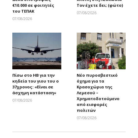
€10.000 σε φοιτητές
Τον έχετε δει; (φώτο)
του ΤΕΠΑΚ
07/08/2026
Larnakaonline
07/08/2026
Larnakaonline
Πίσω στο ΗΒ για την
Νέο πυροσβεστικό
κηδεία του γιου του ο
όχημα για τα
37χρονος: «Είναι σε
Κρασοχώρια της
άσχημη κατάσταση»
Λεμεσού –
Χρηματοδοτούμενο
07/08/2026
από εισφορές
Larnakaonline
πολιτών
07/08/2026
Larnakaonline