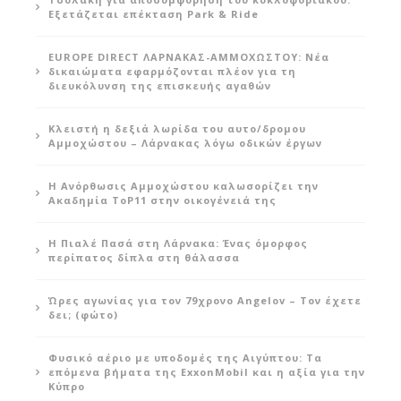
Εξετάζεται επέκταση Park & Ride
EUROPE DIRECT ΛΑΡΝΑΚΑΣ-ΑΜΜΟΧΩΣΤΟΥ: Νέα
δικαιώματα εφαρμόζονται πλέον για τη
διευκόλυνση της επισκευής αγαθών
Κλειστή η δεξιά λωρίδα του αυτο/δρομου
Αμμοχώστου – Λάρνακας λόγω οδικών έργων
Η Ανόρθωσις Αμμοχώστου καλωσορίζει την
Ακαδημία ToP11 στην οικογένειά της
Η Πιαλέ Πασά στη Λάρνακα: Ένας όμορφος
περίπατος δίπλα στη θάλασσα
Ώρες αγωνίας για τον 79χρονο Angelov – Τον έχετε
δει; (φώτο)
Φυσικό αέριο με υποδομές της Αιγύπτου: Τα
επόμενα βήματα της ExxonMobil και η αξία για την
Κύπρο