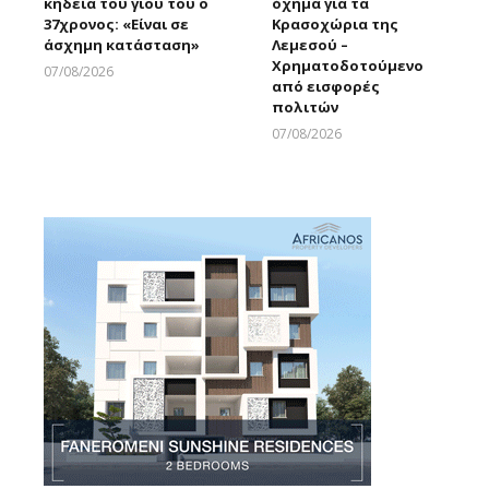
κηδεία του γιου του ο
όχημα για τα
37χρονος: «Είναι σε
Κρασοχώρια της
άσχημη κατάσταση»
Λεμεσού –
Χρηματοδοτούμενο
07/08/2026
από εισφορές
Larnakaonline
πολιτών
07/08/2026
Larnakaonline