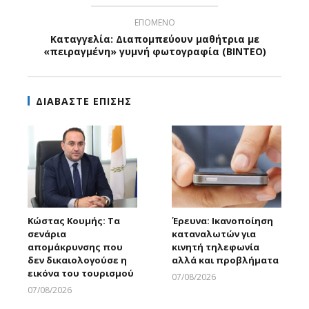
ΕΠΟΜΕΝΟ
Καταγγελία: Διαπομπεύουν μαθήτρια με
«πειραγμένη» γυμνή φωτογραφία (ΒΙΝΤΕΟ)
ΔΙΑΒΑΣΤΕ ΕΠΙΣΗΣ
Κώστας Κουμής: Τα
Έρευνα: Ικανοποίηση
σενάρια
καταναλωτών για
απομάκρυνσης που
κινητή τηλεφωνία
δεν δικαιολογούσε η
αλλά και προβλήματα
εικόνα του τουρισμού
07/08/2026
Larnakaonline
07/08/2026
Larnakaonline