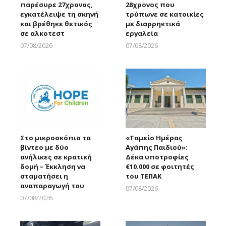
παρέσυρε 27χρονος,
28χρονος που
εγκατέλειψε τη σκηνή
τρύπωνε σε κατοικίες
και βρέθηκε θετικός
με διαρρηκτικά
σε αλκοτεστ
εργαλεία
07/08/2026
07/08/2026
Larnakaonline
Larnakaonline
Στο μικροσκόπιο τα
«Ταμείο Ημέρας
βίντεο με δύο
Αγάπης Παιδιού»:
ανήλικες σε κρατική
Δέκα υποτροφίες
δομή – Έκκληση να
€10.000 σε φοιτητές
σταματήσει η
του ΤΕΠΑΚ
αναπαραγωγή του
07/08/2026
Larnakaonline
07/08/2026
Larnakaonline