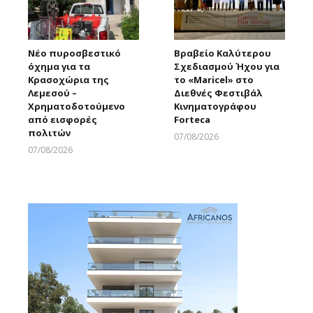
Νέο πυροσβεστικό
Βραβείο Καλύτερου
όχημα για τα
Σχεδιασμού Ήχου για
Κρασοχώρια της
το «Maricel» στο
Λεμεσού –
Διεθνές Φεστιβάλ
Χρηματοδοτούμενο
Κινηματογράφου
από εισφορές
Forteca
πολιτών
07/08/2026
Larnakaonline
07/08/2026
Larnakaonline