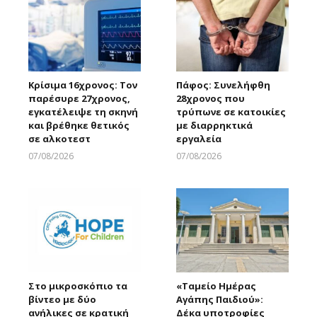
Κρίσιμα 16χρονος: Τον
Πάφος: Συνελήφθη
παρέσυρε 27χρονος,
28χρονος που
εγκατέλειψε τη σκηνή
τρύπωνε σε κατοικίες
και βρέθηκε θετικός
με διαρρηκτικά
σε αλκοτεστ
εργαλεία
07/08/2026
07/08/2026
Larnakaonline
Larnakaonline
Στο μικροσκόπιο τα
«Ταμείο Ημέρας
βίντεο με δύο
Αγάπης Παιδιού»:
ανήλικες σε κρατική
Δέκα υποτροφίες