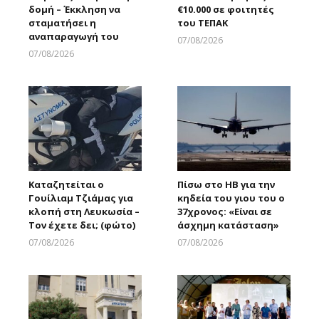
δομή – Έκκληση να
€10.000 σε φοιτητές
σταματήσει η
του ΤΕΠΑΚ
αναπαραγωγή του
07/08/2026
Larnakaonline
07/08/2026
Larnakaonline
Καταζητείται ο
Πίσω στο ΗΒ για την
Γουίλιαμ Τζιάμας για
κηδεία του γιου του ο
κλοπή στη Λευκωσία –
37χρονος: «Είναι σε
Τον έχετε δει; (φώτο)
άσχημη κατάσταση»
07/08/2026
07/08/2026
Larnakaonline
Larnakaonline