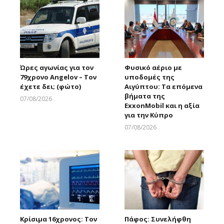
Ώρες αγωνίας για τον
Φυσικό αέριο με
79χρονο Angelov – Τον
υποδομές της
έχετε δει; (φώτο)
Αιγύπτου: Τα επόμενα
βήματα της
07/08/2026
ExxonMobil και η αξία
Larnakaonline
για την Κύπρο
07/08/2026
Larnakaonline
Κρίσιμα 16χρονος: Τον
Πάφος: Συνελήφθη