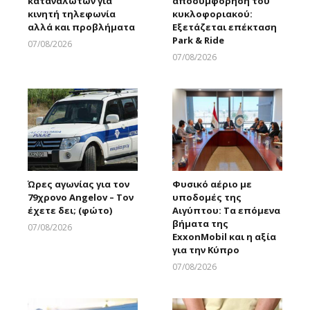
καταναλωτών για
αποσυμφόρηση του
κινητή τηλεφωνία
κυκλοφοριακού:
αλλά και προβλήματα
Εξετάζεται επέκταση
Park & Ride
07/08/2026
Larnakaonline
07/08/2026
Larnakaonline
Ώρες αγωνίας για τον
Φυσικό αέριο με
79χρονο Angelov – Τον
υποδομές της
έχετε δει; (φώτο)
Αιγύπτου: Τα επόμενα
βήματα της
07/08/2026
ExxonMobil και η αξία
Larnakaonline
για την Κύπρο
07/08/2026
Larnakaonline