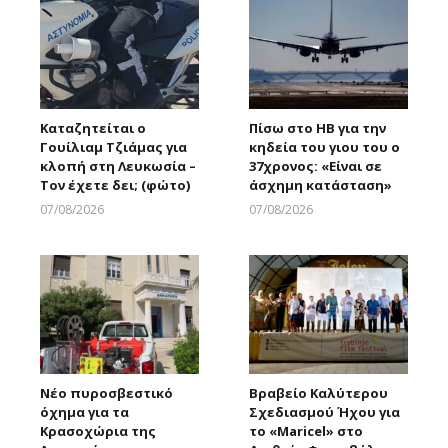
Καταζητείται ο
Πίσω στο ΗΒ για την
Γουίλιαμ Τζιάμας για
κηδεία του γιου του ο
κλοπή στη Λευκωσία –
37χρονος: «Είναι σε
Τον έχετε δει; (φώτο)
άσχημη κατάσταση»
07/08/2026
07/08/2026
Larnakaonline
Larnakaonline
Νέο πυροσβεστικό
Βραβείο Καλύτερου
όχημα για τα
Σχεδιασμού Ήχου για
Κρασοχώρια της
το «Maricel» στο