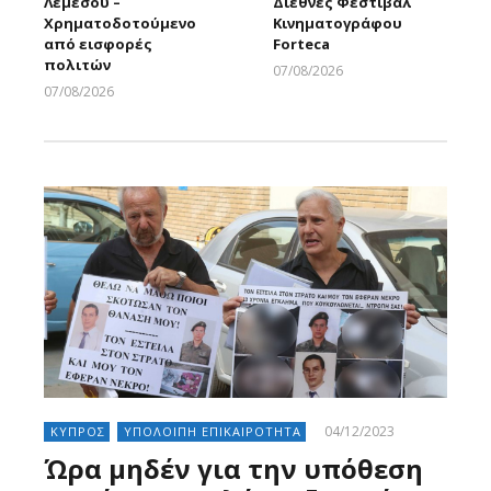
Λεμεσού –
Διεθνές Φεστιβάλ
Χρηματοδοτούμενο
Κινηματογράφου
από εισφορές
Forteca
πολιτών
07/08/2026
Larnakaonline
07/08/2026
Larnakaonline
04/12/2023
ΚΥΠΡΟΣ
ΥΠΟΛΟΙΠΗ ΕΠΙΚΑΙΡΟΤΗΤΑ
Ώρα μηδέν για την υπόθεση