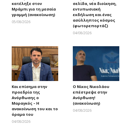
κατέληξε στον
σελίδα, νέα διοίκηση,
Μράμπι για τη μεσαία
εντυπωσιακή
γραμμή (ανακοίνωση)
εκδήλωση και ένας
ασύλληπτος κόσμος
05/08/2026
(φωτορεπορτάζ)
Larnakaonline
04/08/2026
Larnakaonline
Και επίσημα στην
Ο Νίκος Νικολάου
προεδρία της
επέστρεψε στην
Ανόρθωσης ο
Ανόρθωση!
Μαραγκός – Η
(ανακοίνωση)
ανακοίνωση του και το
04/08/2026
όραμα του
Larnakaonline
04/08/2026
Larnakaonline