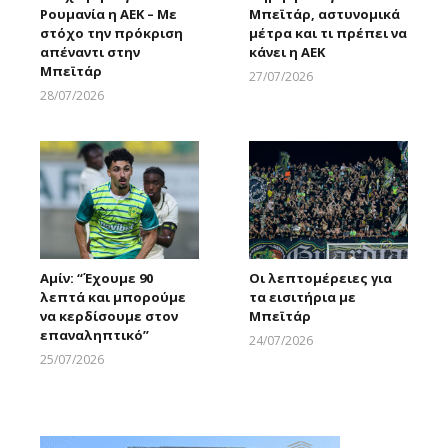
Ρουμανία η ΑΕΚ – Με
Μπεϊτάρ, αστυνομικά
στόχο την πρόκριση
μέτρα και τι πρέπει να
απέναντι στην
κάνει η ΑΕΚ
Μπεϊτάρ
27/07/2026
Larnakaonline
28/07/2026
Larnakaonline
Αμίν: “Έχουμε 90
Οι λεπτομέρειες για
λεπτά και μπορούμε
τα εισιτήρια με
να κερδίσουμε στον
Μπεϊτάρ
επαναληπτικό”
24/07/2026
Larnakaonline
25/07/2026
Larnakaonline