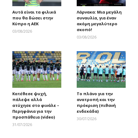
Αυτά είναι τα φιλικά
Λάρνακα: Μια μεγάλη
που θα δώσει στην
συναυλία, για έναν
Κύπρο η ΑΕΚ
ακόμη μεγαλύτερο
σκοπό!
03/08/2026
Larnakaonline
03/08/2026
Larnakaonline
Κατέθεσε ψυχή,
Το πλάνο για την
πάλεψε αλλά
ανατροπή και την
ατύχησε στο φινάλε –
πρόκριση (πιθανή
Περηφάνια για την
ενδεκάδα)
προσπάθεια (video)
30/07/2026
Larnakaonline
31/07/2026
Larnakaonline