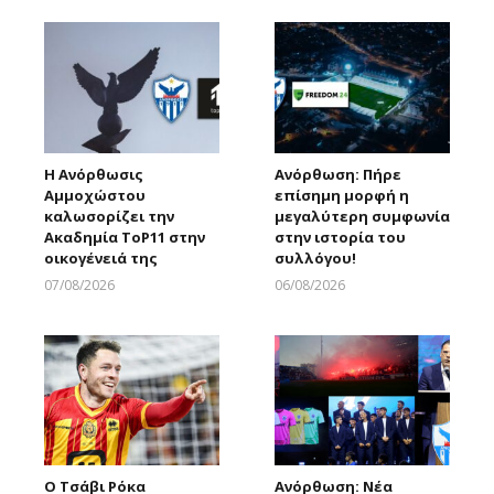
Η Ανόρθωσις
Ανόρθωση: Πήρε
Αμμοχώστου
επίσημη μορφή η
καλωσορίζει την
μεγαλύτερη συμφωνία
Ακαδημία ToP11 στην
στην ιστορία του
οικογένειά της
συλλόγου!
07/08/2026
06/08/2026
Larnakaonline
Larnakaonline
Ο Τσάβι Ρόκα
Ανόρθωση: Νέα