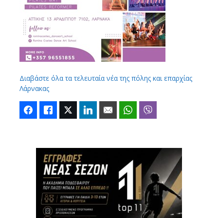
Διαβάστε όλα τα τελευταία νέα της πόλης και επαρχίας
Λάρνακας
Facebook
Like
Twitter
LinkedIn
Email
WhatsApp
Viber