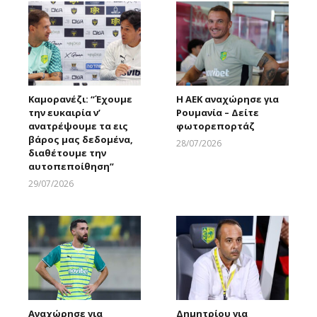
Καμορανέζι: “Έχουμε
Η ΑΕΚ αναχώρησε για
την ευκαιρία ν’
Ρουμανία – Δείτε
ανατρέψουμε τα εις
φωτορεπορτάζ
βάρος μας δεδομένα,
28/07/2026
διαθέτουμε την
Larnakaonline
αυτοπεποίθηση”
29/07/2026
Larnakaonline
Αναχώρησε για
Δημητρίου για