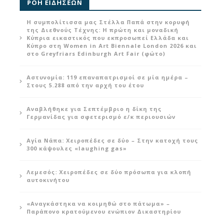
ΡΟΗ ΕΙΔΗΣΕΩΝ
Η συμπολίτισσα μας Στέλλα Παπά στην κορυφή
της Διεθνούς Τέχνης: Η πρώτη και μοναδική
Κύπρια εικαστικός που εκπροσωπεί Ελλάδα και
Κύπρο στη Women in Art Biennale London 2026 και
στο Greyfriars Edinburgh Art Fair (φώτο)
Αστυνομία: 119 επαναπατρισμοί σε μία ημέρα –
Στους 5.288 από την αρχή του έτου
Αναβλήθηκε για Σεπτέμβριο η δίκη της
Γερμανίδας για σφετερισμό ε/κ περιουσιών
Αγία Νάπα: Χειροπέδες σε δύο – Στην κατοχή τους
300 κάψουλες «laughing gas»
Λεμεσός: Χειροπέδες σε δύο πρόσωπα για κλοπή
αυτοκινήτου
«Αναγκάστηκα να κοιμηθώ στο πάτωμα» –
Παράπονο κρατούμενου ενώπιον Δικαστηρίου