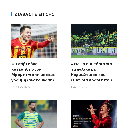
ΔΙΑΒΑΣΤΕ ΕΠΙΣΗΣ
Ο Τσάβι Ρόκα
ΑΕΚ: Τα εισιτήρια για
κατέληξε στον
τα φιλικά με
Μράμπι για τη μεσαία
Καρμιώτισσα και
γραμμή (ανακοίνωση)
Ομόνοια Αραδίππου
05/08/2026
04/08/2026
Larnakaonline
Larnakaonline