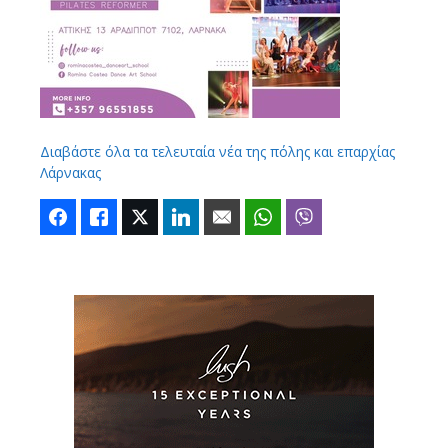
Διαβάστε όλα τα τελευταία νέα της πόλης και επαρχίας
Λάρνακας
Facebook
Like
Twitter
LinkedIn
Email
WhatsApp
Viber