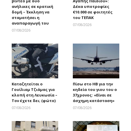
βίντεο με δύο
Αγάπης Παιδιού»:
ανήλικες σε κρατική
Δέκα υποτροφίες
δομή – Έκκληση να
€10.000 σε φοιτητές
σταματήσει η
του ΤΕΠΑΚ
αναπαραγωγή του
07/08/2026
Larnakaonline
07/08/2026
Larnakaonline
Καταζητείται ο
Πίσω στο ΗΒ για την
Γουίλιαμ Τζιάμας για
κηδεία του γιου του ο
κλοπή στη Λευκωσία –
37χρονος: «Είναι σε
Τον έχετε δει; (φώτο)
άσχημη κατάσταση»
07/08/2026
07/08/2026
Larnakaonline
Larnakaonline