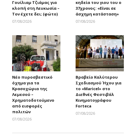
Γουίλιαμ Τζιάμας για
κηδεία του γιου του ο
κλοπή στη Λευκωσία –
37χρονος: «Είναι σε
Τον έχετε δει; (φώτο)
άσχημη κατάσταση»
07/08/2026
07/08/2026
Larnakaonline
Larnakaonline
Νέο πυροσβεστικό
Βραβείο Καλύτερου
όχημα για τα
Σχεδιασμού Ήχου για
Κρασοχώρια της
το «Maricel» στο
Λεμεσού –
Διεθνές Φεστιβάλ
Χρηματοδοτούμενο
Κινηματογράφου
από εισφορές
Forteca
πολιτών
07/08/2026
Larnakaonline
07/08/2026
Larnakaonline