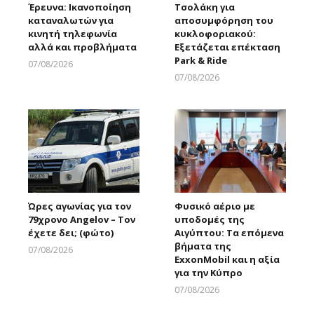
Έρευνα: Ικανοποίηση
Τσολάκη για
καταναλωτών για
αποσυμφόρηση του
κινητή τηλεφωνία
κυκλοφοριακού:
αλλά και προβλήματα
Εξετάζεται επέκταση
Park & Ride
07/08/2026
Larnakaonline
07/08/2026
Larnakaonline
Ώρες αγωνίας για τον
Φυσικό αέριο με
79χρονο Angelov – Τον
υποδομές της
έχετε δει; (φώτο)
Αιγύπτου: Τα επόμενα
βήματα της
07/08/2026
ExxonMobil και η αξία
Larnakaonline
για την Κύπρο
07/08/2026
Larnakaonline