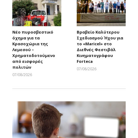
Νέο πυροσβεστικό
Βραβείο Καλύτερου
όχημα για τα
Σχεδιασμού Ήχου για
Κρασοχώρια της
το «Maricel» στο
Λεμεσού –
Διεθνές Φεστιβάλ
Χρηματοδοτούμενο
Κινηματογράφου
από εισφορές
Forteca
πολιτών
07/08/2026
Larnakaonline
07/08/2026
Larnakaonline