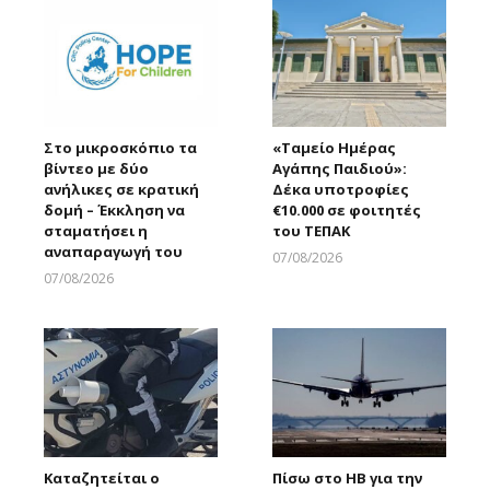
Στο μικροσκόπιο τα
«Ταμείο Ημέρας
βίντεο με δύο
Αγάπης Παιδιού»:
ανήλικες σε κρατική
Δέκα υποτροφίες
δομή – Έκκληση να
€10.000 σε φοιτητές
σταματήσει η
του ΤΕΠΑΚ
αναπαραγωγή του
07/08/2026
Larnakaonline
07/08/2026
Larnakaonline
Καταζητείται ο
Πίσω στο ΗΒ για την