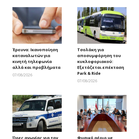
Έρευνα: Ικανοποίηση
Τσολάκη για
καταναλωτών για
αποσυμφόρηση του
κινητή τηλεφωνία
κυκλοφοριακού:
αλλά και προβλήματα
Εξετάζεται επέκταση
Park & Ride
07/08/2026
Larnakaonline
07/08/2026
Larnakaonline
Ώρες αγωνίας για τον
Φυσικό αέριο με