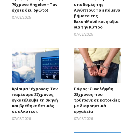
79χρονο Angelov – Τον
υποδομές της
έχετε δει; (φώτο)
Αιγύπτου: Τα επόμενα
βήματα της
07/08/2026
ExxonMobil και η αξία
Larnakaonline
για την Κύπρο
07/08/2026
Larnakaonline
Κρίσιμα 16χρονος: Τον
Πάφος: Συνελήφθη
παρέσυρε 27χρονος,
28χρονος που
εγκατέλειψε τη σκηνή
τρύπωνε σε κατοικίες
και βρέθηκε θετικός
με διαρρηκτικά
σε αλκοτεστ
εργαλεία
07/08/2026
07/08/2026
Larnakaonline
Larnakaonline