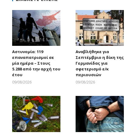
Αστυνομία: 119
Αναβλήθηκε για
επαναπατρισμοί σε
Σεπτέμβριο η δίκη της
μία ημέρα – Στους
Γερμανίδας για
5.288 από την αρχή του
σφετερισμό ε/κ
έτου
περιουσιών
09/08/2026
09/08/2026
Larnakaonline
Larnakaonline