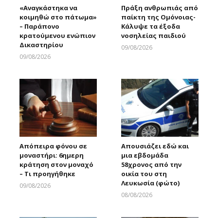
«Αναγκάστηκα να
Πράξη ανθρωπιάς από
κοιμηθώ στο πάτωμα»
παίκτη της Ομόνοιας-
– Παράπονο
Κάλυψε τα έξοδα
κρατούμενου ενώπιον
νοσηλείας παιδιού
Δικαστηρίου
09/08/2026
Larnakaonline
09/08/2026
Larnakaonline
Απόπειρα φόνου σε
Απουσιάζει εδώ και
μοναστήρι: 6ημερη
μια εβδομάδα
κράτηση στον μοναχό
58χρονος από την
– Τι προηγήθηκε
οικία του στη
Λευκωσία (φώτο)
09/08/2026
Larnakaonline
08/08/2026
Larnakaonline