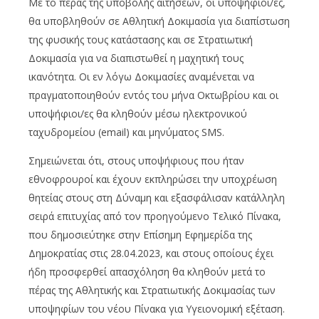
Με το πέρας της υποβολής αιτήσεων, οι υποψήφιοι/ες,
θα υποβληθούν σε Αθλητική Δοκιμασία για διαπίστωση
της φυσικής τους κατάστασης και σε Στρατιωτική
Δοκιμασία για να διαπιστωθεί η μαχητική τους
ικανότητα. Οι εν λόγω Δοκιμασίες αναμένεται να
πραγματοποιηθούν εντός του μήνα Οκτωβρίου και οι
υποψήφιοι/ες θα κληθούν μέσω ηλεκτρονικού
ταχυδρομείου (email) και μηνύματος SMS.
Σημειώνεται ότι, στους υποψήφιους που ήταν
εθνοφρουροί και έχουν εκπληρώσει την υποχρέωση
θητείας στους στη Δύναμη και εξασφάλισαν κατάλληλη
σειρά επιτυχίας από τον προηγούμενο Τελικό Πίνακα,
που δημοσιεύτηκε στην Επίσημη Εφημερίδα της
Δημοκρατίας στις 28.04.2023, και στους οποίους έχει
ήδη προσφερθεί απασχόληση θα κληθούν μετά το
πέρας της Αθλητικής και Στρατιωτικής Δοκιμασίας των
υποψηφίων του νέου Πίνακα για Υγειονομική εξέταση.