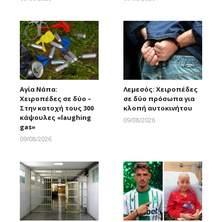
Larnakaonline
Larnakaonline
Αγία Νάπα:
Λεμεσός: Χειροπέδες
Χειροπέδες σε δύο –
σε δύο πρόσωπα για
Στην κατοχή τους 300
κλοπή αυτοκινήτου
κάψουλες «laughing
09/08/2026
gas»
Larnakaonline
09/08/2026
Larnakaonline