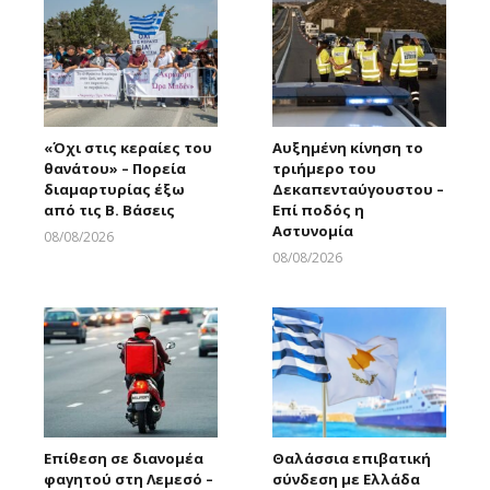
«Όχι στις κεραίες του
Αυξημένη κίνηση το
θανάτου» – Πορεία
τριήμερο του
διαμαρτυρίας έξω
Δεκαπενταύγουστου –
από τις Β. Βάσεις
Επί ποδός η
Αστυνομία
08/08/2026
Larnakaonline
08/08/2026
Larnakaonline
Επίθεση σε διανομέα
Θαλάσσια επιβατική
φαγητού στη Λεμεσό –
σύνδεση με Ελλάδα