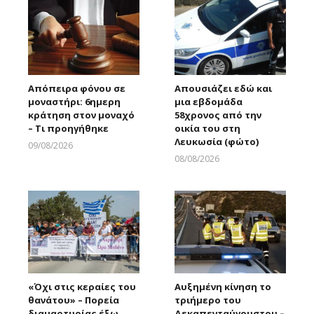
Απόπειρα φόνου σε
Απουσιάζει εδώ και
μοναστήρι: 6ημερη
μια εβδομάδα
κράτηση στον μοναχό
58χρονος από την
– Τι προηγήθηκε
οικία του στη
Λευκωσία (φώτο)
09/08/2026
Larnakaonline
08/08/2026
Larnakaonline
«Όχι στις κεραίες του
Αυξημένη κίνηση το
θανάτου» – Πορεία
τριήμερο του
διαμαρτυρίας έξω
Δεκαπενταύγουστου –