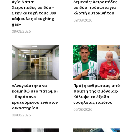
Αγία Νάπα:
Λεμεσός: Χειροπέδες
Χειροπέδες σε δύο –
σε δύο πρόσωπα για
Στην κατοχή τους 300
κλοπή αυτοκινήτου
κάψουλες «laughing
09/08/2026
gas»
Larnakaonline
09/08/2026
Larnakaonline
«Αναγκάστηκα να
Πράξη ανθρωπιάς από
κοιμηθώ στο πάτωμα»
παίκτη της Ομόνοιας-
– Παράπονο
Κάλυψε τα έξοδα
κρατούμενου ενώπιον
νοσηλείας παιδιού
Δικαστηρίου
09/08/2026
Larnakaonline
09/08/2026
Larnakaonline