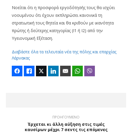
Νοείται ότι η προσφορά εργοδότησής τους θα ισχύει
νοουμένου ότι έχουν εκπληρώσει κανονικά τη
στρατιωτική τους θητεία και θα κριθούν με ικανότητα
πρώτης ή δεύτερης κατηγορίας (Ι1 ή Ι2) από την
Υγειονομική Εξέταση.
Διαβάστε όλα τα τελευταία νέα της πόλης και επαρχίας
Λάρνακας
Facebook
Like
Twitter
LinkedIn
Email
WhatsApp
Viber
ΠΡΟΗΓΟΥΜΕΝΟ
Έρχεται κι άλλη αύξηση στις τιμές
καυσίμων μέχρι 7 σεντς τις επόμενες