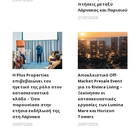
πτήσεις μεταξύ
Larnakaonline
Λάρνακας και Παρισιού
21/07/2026
Larnakaonline
Η Plus Properties
Αποκλειστικό Off-
επιβεβαιώνει τον
Market Presale Event
ηγετικό της ρόλο στον
για το Riviera Living –
κατασκευαστικό
Ξεκίνησαν οι
κλάδο – Όσα
κατασκευαστικές
παρουσίασε στην
εργασίες των Lumina
ετήσια εκδήλωσή της
Mare και Horizon
στη Λάρνακα
Towers
20/07/2026
20/07/2026
Larnakaonline
Larnakaonline