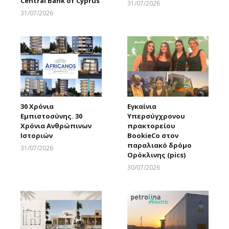
Central Bank of Cyprus
31/07/2026
Larnakaonline
31/07/2026
Larnakaonline
30 Χρόνια
Εγκαίνια
Εμπιστοσύνης. 30
Υπερσύγχρονου
Χρόνια Ανθρώπινων
πρακτορείου
Ιστοριών
BookieCo στον
παραλιακό δρόμο
31/07/2026
Ορόκλινης (pics)
Larnakaonline
30/07/2026
Larnakaonline