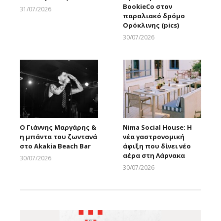
BookieCo στον
31/07/2026
παραλιακό δρόμο
Larnakaonline
Ορόκλινης (pics)
30/07/2026
Larnakaonline
Ο Γιάννης Μαργάρης &
Nima Social House: Η
η μπάντα του ζωντανά
νέα γαστρονομική
στο Akakia Beach Bar
άφιξη που δίνει νέο
αέρα στη Λάρνακα
30/07/2026
Larnakaonline
30/07/2026
Larnakaonline