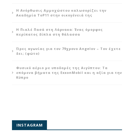
Η Ανόρθωσις Αμμοχώστου καλωσορίζει την
Ακαδημία ToP11 στην οικογένειά της
Η Πιαλέ Πασά στη Λάρνακα: Ένας όμορφος
περίπατος δίπλα στη θάλασσα
Ώρες αγωνίας για τον 79χρονο Angelov – Τον έχετε
δει; (φώτο)
Φυσικό αέριο με υποδομές της Αιγύπτου: Τα
επόμενα βήματα της ExxonMobil και η αξία για την
Κύπρο
INSTAGRAM