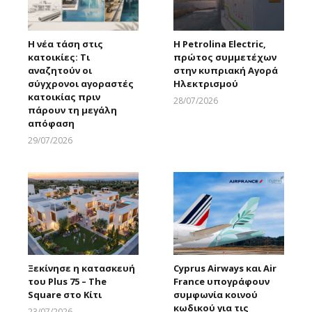
H νέα τάση στις
Η Petrolina Electric,
κατοικίες: Τι
πρώτος συμμετέχων
αναζητούν οι
στην κυπριακή Αγορά
σύγχρονοι αγοραστές
Ηλεκτρισμού
κατοικίας πριν
28/07/2026
πάρουν τη μεγάλη
Larnakaonline
απόφαση
29/07/2026
Larnakaonline
Ξεκίνησε η κατασκευή
Cyprus Airways και Air
του Plus 75 – The
France υπογράφουν
Square στο Κίτι
συμφωνία κοινού
κωδικού για τις
23/07/2026