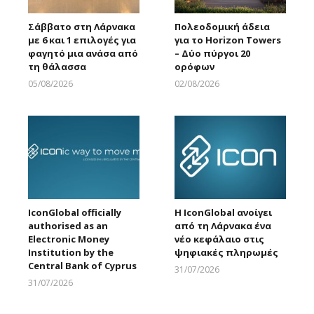
Σάββατο στη Λάρνακα
Πολεοδομική άδεια
με 6 και 1 επιλογές για
για το Horizon Towers
φαγητό μια ανάσα από
– Δύο πύργοι 20
τη θάλασσα
ορόφων
05/08/2026
02/08/2026
Larnakaonline
Larnakaonline
IconGlobal officially
Η IconGlobal ανοίγει
authorised as an
από τη Λάρνακα ένα
Electronic Money
νέο κεφάλαιο στις
Institution by the
ψηφιακές πληρωμές
Central Bank of Cyprus
31/07/2026
Larnakaonline
31/07/2026
Larnakaonline