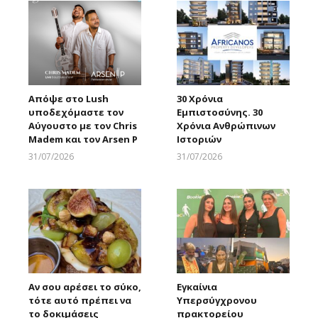
Απόψε στο Lush
30 Χρόνια
υποδεχόμαστε τον
Εμπιστοσύνης. 30
Αύγουστο με τον Chris
Χρόνια Ανθρώπινων
Madem και τον Arsen P
Ιστοριών
31/07/2026
31/07/2026
Larnakaonline
Larnakaonline
Αν σου αρέσει το σύκο,
Εγκαίνια
τότε αυτό πρέπει να
Υπερσύγχρονου
το δοκιμάσεις
πρακτορείου