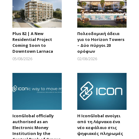
Plus 82 | A New
Πολεοδομική άδεια
Residential Project
για το Horizon Towers
Coming Soon to
– Δύο πύργοι 20
Downtown Larnaca
ορόφων
05/08/2026
02/08/2026
Larnakaonline
Larnakaonline
IconGlobal officially
Η IconGlobal ανοίγει
authorised as an
από τη Λάρνακα ένα
Electronic Money
νέο κεφάλαιο στις
Institution by the
ψηφιακές πληρωμές