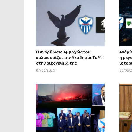
Η Ανόρθωσις Αμμοχώστου
Ανόρθ
καλωσορίζει την Ακαδημία ToP11
η μεγ
στην οικογένειά της
ιστορ
07/08/2026
06/08/
Larnakaonline