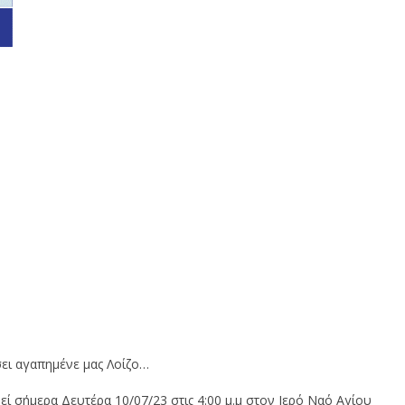
ει αγαπημένε μας Λοίζο…
 σήμερα Δευτέρα 10/07/23 στις 4:00 μ.μ στον Ιερό Ναό Αγίου