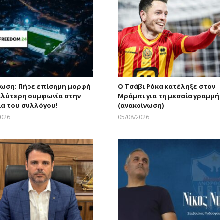
ωση: Πήρε επίσημη μορφή
Ο Τσάβι Ρόκα κατέληξε στον
αλύτερη συμφωνία στην
Μράμπι για τη μεσαία γραμμή
ία του συλλόγου!
(ανακοίνωση)
2026
05/08/2026
Larnakaonline
Larnakaonline