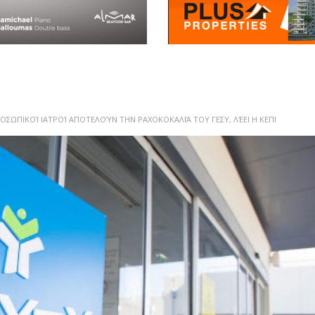
ΡΟΣΩΠΙΚΟΊ ΙΑΤΡΟΊ ΑΠΟΤΕΛΟΎΝ ΤΗΝ ΡΑΧΟΚΟΚΑΛΙΆ ΤΟΥ ΓΕΣΥ, ΛΈΕΙ Η ΚΕΠΙ