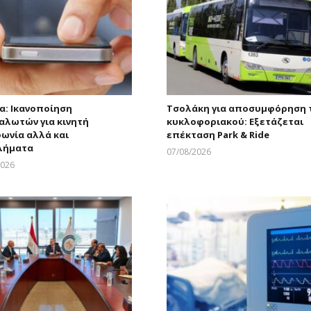
α: Ικανοποίηση
Τσολάκη για αποσυμφόρηση 
αλωτών για κινητή
κυκλοφοριακού: Εξετάζεται
ωνία αλλά και
επέκταση Park & Ride
λήματα
07/08/2026
Larnakaonline
2026
Larnakaonline