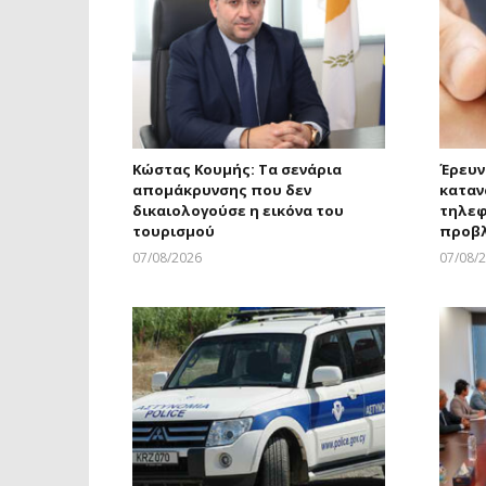
Κώστας Κουμής: Τα σενάρια
Έρευν
απομάκρυνσης που δεν
καταν
δικαιολογούσε η εικόνα του
τηλεφ
τουρισμού
προβ
07/08/2026
07/08/
Larnakaonline