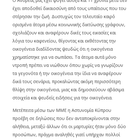
Ο Ανδρέας μας έχει φύγει άδοξα και 11 χρόνια μετά δεν
έχει αποδοθεί δικαιοσύνη από τους υπαίτιους που του
στέρησαν την ζωή. Δυστυχώς τον τελευταίο καιρό
ορισμένα άτομα μέσω κοινωνικής δικτύωσης γράφουν,
σχολιάζουν και αναφέρουν δικές τους εικασίες και
λόγια του καφενείου, θίγοντας και εκθέτοντας την
οικογένεια διαδίδοντας ψευδώς ότι η οικογένεια
χρηματίστηκε για να σωπάσει. Τα άτομα αυτά μόνο
ντροπή πρέπει να νιώθουν όπου χωρίς να γνωρίζουν
τα γεγονότα ή την οικογένεια την ίδια να αναφέρουν
δικά τους σενάρια, προκαλώντας ακόμη περισσότερη
θλίψη στην οικογένεια, μιας και δημοσιεύουν αβάσιμα
στοιχεία και ψευδείς ειδήσεις για την οικογένεια.
Μετέπειτα μέσω των ΜΜΕ η Αστυνομία Κύπρου
προέβη σε δηλώσεις που δεν ανταποκρίνονται στην
αλήθεια, μεταξύ άλλων ότι οι μαρτυρίες ήταν μόνο δύο
προσώπων, πράγμα αναληθές γιατί υπήρχαν πολλοί