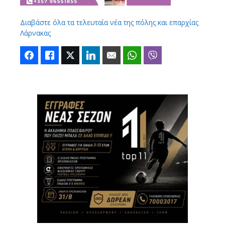
Διαβάστε όλα τα τελευταία νέα της πόλης και επαρχίας
Λάρνακας
Facebook
Like
Twitter
LinkedIn
Email
WhatsApp
Viber