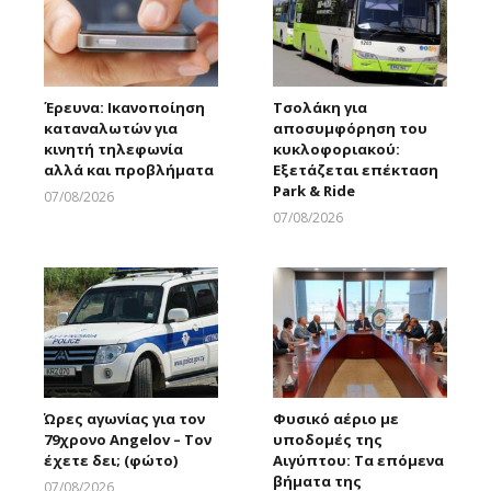
Έρευνα: Ικανοποίηση
Τσολάκη για
καταναλωτών για
αποσυμφόρηση του
κινητή τηλεφωνία
κυκλοφοριακού:
αλλά και προβλήματα
Εξετάζεται επέκταση
Park & Ride
07/08/2026
Larnakaonline
07/08/2026
Larnakaonline
Ώρες αγωνίας για τον
Φυσικό αέριο με
79χρονο Angelov – Τον
υποδομές της
έχετε δει; (φώτο)
Αιγύπτου: Τα επόμενα
βήματα της
07/08/2026