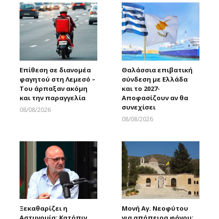
Επίθεση σε διανομέα
Θαλάσσια επιβατική
φαγητού στη Λεμεσό –
σύνδεση με Ελλάδα
Του άρπαξαν ακόμη
και το 2027-
και την παραγγελία
Αποφασίζουν αν θα
συνεχίσει
08/08/2026
Larnakaonline
08/08/2026
Larnakaonline
Ξεκαθαρίζει η
Μονή Αγ. Νεοφύτου
Αστυνομία: Κατόπιν
για απόπειρα φόνου: