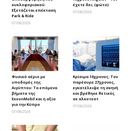
κυκλοφοριακού:
έχετε δει; (φώτο)
Εξετάζεται επέκταση
07/08/2026
Park & Ride
Larnakaonline
07/08/2026
Larnakaonline
Φυσικό αέριο με
Κρίσιμα 16χρονος: Τον
υποδομές της
παρέσυρε 27χρονος,
Αιγύπτου: Τα επόμενα
εγκατέλειψε τη σκηνή
βήματα της
και βρέθηκε θετικός
ExxonMobil και η αξία
σε αλκοτεστ
για την Κύπρο
07/08/2026
Larnakaonline
07/08/2026
Larnakaonline