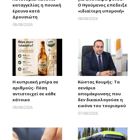
καταγγελίας η ποινική
Ο Ηγούμενος επέδειξε
έρευνα κατά
«ιδιαίτερη υπομονή»
Δρουσιώτη
08/08/2026
Larnakaonline
08/08/2026
Larnakaonline
Η κυπριακή μπίρα σε
Κώστας Κουμής: Τα
αριθμούς- Πόση
σενάρια
αντιστοιχεί σε κάθε
απομάκρυνσης που
κάτοικο
δεν δικαιολογούσε η
εικόνα του τουρισμού
08/08/2026
Larnakaonline
07/08/2026
Larnakaonline