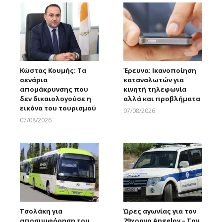
Κώστας Κουμής: Τα
Έρευνα: Ικανοποίηση
σενάρια
καταναλωτών για
απομάκρυνσης που
κινητή τηλεφωνία
δεν δικαιολογούσε η
αλλά και προβλήματα
εικόνα του τουρισμού
07/08/2026
Larnakaonline
07/08/2026
Larnakaonline
Τσολάκη για
Ώρες αγωνίας για τον
αποσυμφόρηση του
79χρονο Angelov – Τον