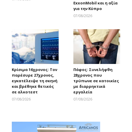
ExxonMobil και η αξία
Larnakaonline
για την Κύπρο
07/08/2026
Larnakaonline
Κρίσιμα 16χρονος: Τον
Πάφος: Συνελήφθη
παρέσυρε 27χρονος,
28χρονος που
εγκατέλειψε τη σκηνή
τρύπωνε σε κατοικίες
και βρέθηκε θετικός
με διαρρηκτικά
σε αλκοτεστ
εργαλεία
07/08/2026
07/08/2026
Larnakaonline
Larnakaonline