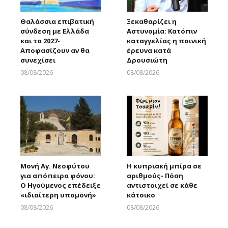
Θαλάσσια επιβατική
Ξεκαθαρίζει η
σύνδεση με Ελλάδα
Αστυνομία: Κατόπιν
και το 2027-
καταγγελίας η ποινική
Αποφασίζουν αν θα
έρευνα κατά
συνεχίσει
Δρουσιώτη
08/08/2026
08/08/2026
Larnakaonline
Larnakaonline
Μονή Αγ. Νεοφύτου
Η κυπριακή μπίρα σε
για απόπειρα φόνου:
αριθμούς- Πόση
Ο Ηγούμενος επέδειξε
αντιστοιχεί σε κάθε
«ιδιαίτερη υπομονή»
κάτοικο
08/08/2026
08/08/2026
Larnakaonline
Larnakaonline