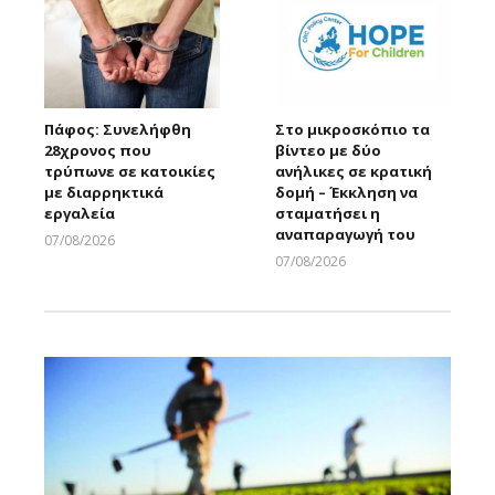
Πάφος: Συνελήφθη
Στο μικροσκόπιο τα
28χρονος που
βίντεο με δύο
τρύπωνε σε κατοικίες
ανήλικες σε κρατική
με διαρρηκτικά
δομή – Έκκληση να
εργαλεία
σταματήσει η
αναπαραγωγή του
07/08/2026
Larnakaonline
07/08/2026
Larnakaonline