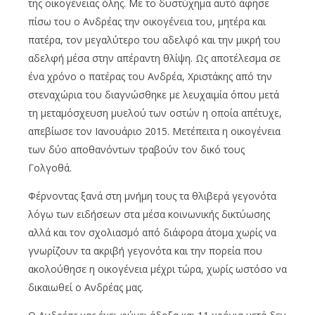
της οικογένειας όλης. Με το δυστύχημα αυτό άφησε
πίσω του ο Ανδρέας την οικογένεια του, μητέρα και
πατέρα, τον μεγαλύτερο του αδελφό και την μικρή του
αδελφή μέσα στην απέραντη θλίψη. Ως αποτέλεσμα σε
ένα χρόνο ο πατέρας του Ανδρέα, Χριστάκης από την
στεναχώρια του διαγνώσθηκε με λευχαιμία όπου μετά
τη μεταμόσχευση μυελού των οστών η οποία απέτυχε,
απεβίωσε τον Ιανουάριο 2015. Μετέπειτα η οικογένεια
των δύο αποθανόντων τραβούν τον δικό τους
Γολγοθά.
Φέρνοντας ξανά στη μνήμη τους τα θλιβερά γεγονότα
λόγω των ειδήσεων στα μέσα κοινωνικής δικτύωσης
αλλά και τον σχολιασμό από διάφορα άτομα χωρίς να
γνωρίζουν τα ακριβή γεγονότα και την πορεία που
ακολούθησε η οικογένεια μέχρι τώρα, χωρίς ωστόσο να
δικαιωθεί ο Ανδρέας μας.