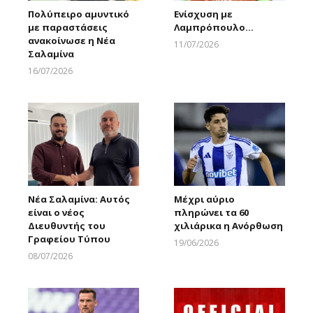
Πολύπειρο αμυντικό
Ενίσχυση με
με παραστάσεις
Λαμπρόπουλο…
ανακοίνωσε η Νέα
11/07/2026
Σαλαμίνα
Larnakaonline
16/07/2026
Larnakaonline
Νέα Σαλαμίνα: Αυτός
Μέχρι αύριο
είναι ο νέος
πληρώνει τα 60
Διευθυντής του
χιλιάρικα η Ανόρθωση
Γραφείου Τύπου
19/06/2026
Larnakaonline
08/07/2026
Larnakaonline