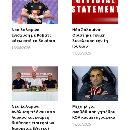
Νέα Σαλαμίνα:
Νέα Σαλαμίνα:
Ενίσχυση με Κόβατς
Ορίστηκε Γενική
κάτω από τα δοκάρια
Συνέλευση την 1η
Ιουλίου
16/06/2026
Larnakaonline
11/06/2026
Larnakaonline
Νέα Σαλαμίνα:
Μιχαήλ για
Ανάλυση πλάνου από
αναβάθμιση γηπέδου,
Λάρκου και έναρξη
ΚΟΑ και μεταγραφικά
διάθεσης εισιτηρίων
19/05/2026
διαρκείας (βίντεο)
Larnakaonline