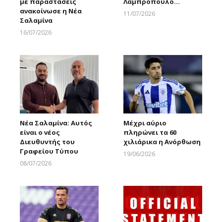
με παραστάσεις
Λαμπρόπουλο…
ανακοίνωσε η Νέα
11/07/2026
Σαλαμίνα
Larnakaonline
16/07/2026
Larnakaonline
Νέα Σαλαμίνα: Αυτός
Μέχρι αύριο
είναι ο νέος
πληρώνει τα 60
Διευθυντής του
χιλιάρικα η Ανόρθωση
Γραφείου Τύπου
19/06/2026
Larnakaonline
08/07/2026
Larnakaonline