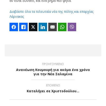
αν είναι δυνατό, και ένα βήμα πιο ψηλά.
Διαβάστε όλα τα τελευταία νέα της πόλης και επαρχίας
Λάρνακας
Facebook
Like
Twitter
LinkedIn
Email
WhatsApp
Viber
ΠΡΟΗΓΟΥΜΕΝΟ
Ανανέωση Κουμουρή για ακόμα ένα χρόνο
για την Νέα Σαλαμίνα
ΕΠΟΜΕΝΟ
Καταλήγει σε Χριστοδούλου…