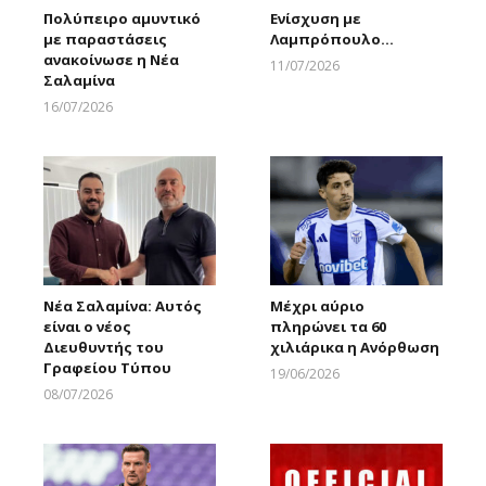
Πολύπειρο αμυντικό
Ενίσχυση με
με παραστάσεις
Λαμπρόπουλο…
ανακοίνωσε η Νέα
11/07/2026
Σαλαμίνα
Larnakaonline
16/07/2026
Larnakaonline
Νέα Σαλαμίνα: Αυτός
Μέχρι αύριο
είναι ο νέος
πληρώνει τα 60
Διευθυντής του
χιλιάρικα η Ανόρθωση
Γραφείου Τύπου
19/06/2026
Larnakaonline
08/07/2026
Larnakaonline