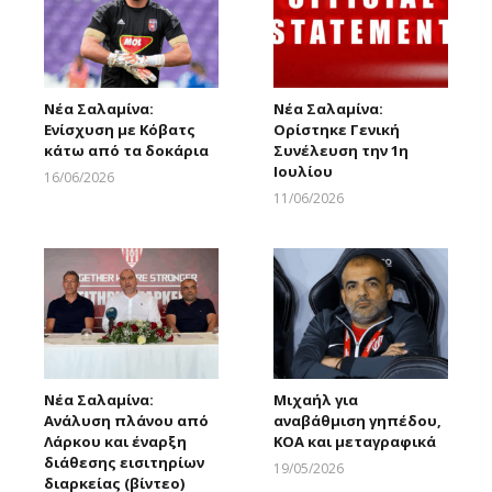
Νέα Σαλαμίνα:
Νέα Σαλαμίνα:
Ενίσχυση με Κόβατς
Ορίστηκε Γενική
κάτω από τα δοκάρια
Συνέλευση την 1η
Ιουλίου
16/06/2026
Larnakaonline
11/06/2026
Larnakaonline
Νέα Σαλαμίνα:
Μιχαήλ για
Ανάλυση πλάνου από
αναβάθμιση γηπέδου,
Λάρκου και έναρξη
ΚΟΑ και μεταγραφικά
διάθεσης εισιτηρίων
19/05/2026
διαρκείας (βίντεο)
Larnakaonline