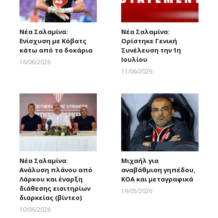
Νέα Σαλαμίνα:
Νέα Σαλαμίνα:
Ενίσχυση με Κόβατς
Ορίστηκε Γενική
κάτω από τα δοκάρια
Συνέλευση την 1η
Ιουλίου
16/06/2026
Larnakaonline
11/06/2026
Larnakaonline
Νέα Σαλαμίνα:
Μιχαήλ για
Ανάλυση πλάνου από
αναβάθμιση γηπέδου,
Λάρκου και έναρξη
ΚΟΑ και μεταγραφικά
διάθεσης εισιτηρίων
19/05/2026
διαρκείας (βίντεο)
Larnakaonline
10/06/2026
Larnakaonline