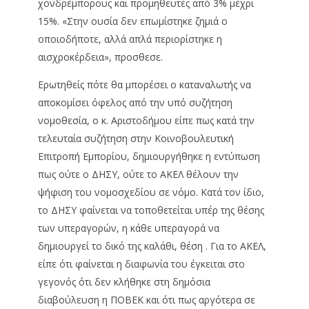
χονδρέμπορους και προμηθευτές από 3% μέχρι
15%. «Στην ουσία δεν επωμίστηκε ζημιά ο
οποιοδήποτε, αλλά απλά περιορίστηκε η
αισχροκέρδεια», προσθεσε.
Ερωτηθείς πότε θα μπορέσει ο καταναλωτής να
αποκομίσει όφελος από την υπό συζήτηση
νομοθεσία, ο κ. Αριστοδήμου είπε πως κατά την
τελευταία συζήτηση στην Κοινοβουλευτική
Επιτροπή Εμπορίου, δημιουργήθηκε η εντύπωση
πως ούτε ο ΔΗΣΥ, ούτε το ΑΚΕΛ θέλουν την
ψήφιση του νομοσχεδίου σε νόμο. Κατά τον ίδιο,
το ΔΗΣΥ φαίνεται να τοποθετείται υπέρ της θέσης
των υπεραγορών, η κάθε υπεραγορά να
δημιουργεί το δικό της καλάθι, θέση . Για το ΑΚΕΛ,
είπε ότι φαίνεται η διαφωνία του έγκειται στο
γεγονός ότι δεν κλήθηκε στη δημόσια
διαβούλευση η ΠΟΒΕΚ και ότι πως αργότερα σε