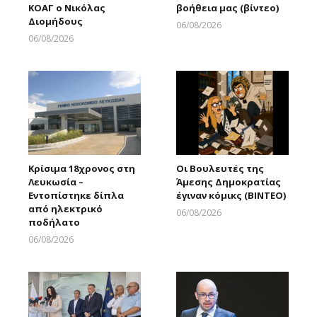
ΚΟΑΓ ο Νικόλας
βοήθεια μας (βίντεο)
Διομήδους
06/08/2026
Larnakaonline
06/08/2026
Larnakaonline
Κρίσιμα 18χρονος στη
Οι Βουλευτές της
Λευκωσία –
Άμεσης Δημοκρατίας
Εντοπίστηκε δίπλα
έγιναν κόμικς (ΒΙΝΤΕΟ)
από ηλεκτρικό
06/08/2026
ποδήλατο
Larnakaonline
06/08/2026
Larnakaonline