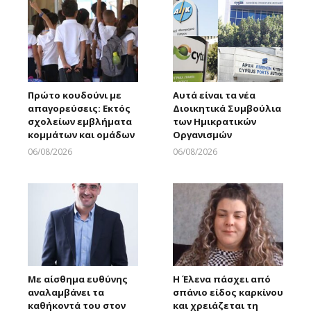
Πρώτο κουδούνι με
Αυτά είναι τα νέα
απαγορεύσεις: Εκτός
Διοικητικά Συμβούλια
σχολείων εμβλήματα
των Ημικρατικών
κομμάτων και ομάδων
Οργανισμών
06/08/2026
06/08/2026
Larnakaonline
Larnakaonline
Με αίσθημα ευθύνης
Η Έλενα πάσχει από
αναλαμβάνει τα
σπάνιο είδος καρκίνου
καθήκοντά του στον
και χρειάζεται τη