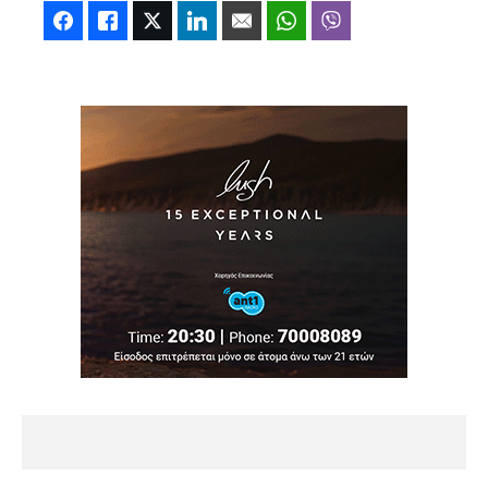
Facebook
Like
Twitter
LinkedIn
Email
WhatsApp
Viber