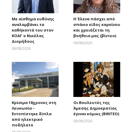
Με αίσθημα ευθύνης
Η Έλενα πάσχει από
αναλαμβάνει τα
σπάνιο είδος καρκίνου
καθήκοντά του στον
και χρειάζεται τη
ΚΟΑΓ ο Νικόλας
βοήθεια μας (βίντεο)
Διομήδους
06/08/2026
Larnakaonline
06/08/2026
Larnakaonline
Κρίσιμα 18χρονος στη
Οι Βουλευτές της
Λευκωσία –
Άμεσης Δημοκρατίας
Εντοπίστηκε δίπλα
έγιναν κόμικς (ΒΙΝΤΕΟ)
από ηλεκτρικό
06/08/2026
ποδήλατο
Larnakaonline