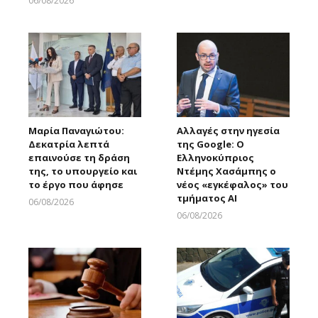
06/08/2026
Larnakaonline
Μαρία Παναγιώτου:
Αλλαγές στην ηγεσία
Δεκατρία λεπτά
της Google: Ο
επαινούσε τη δράση
Ελληνοκύπριος
της, το υπουργείο και
Ντέμης Χασάμπης ο
το έργο που άφησε
νέος «εγκέφαλος» του
τμήματος AI
06/08/2026
Larnakaonline
06/08/2026
Larnakaonline