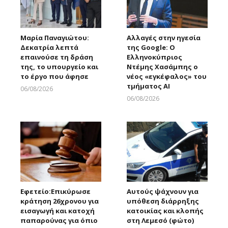
Μαρία Παναγιώτου:
Αλλαγές στην ηγεσία
Δεκατρία λεπτά
της Google: Ο
επαινούσε τη δράση
Ελληνοκύπριος
της, το υπουργείο και
Ντέμης Χασάμπης ο
το έργο που άφησε
νέος «εγκέφαλος» του
τμήματος AI
06/08/2026
Larnakaonline
06/08/2026
Larnakaonline
Εφετείο:Eπικύρωσε
Αυτούς ψάχνουν για
κράτηση 26χρονου για
υπόθεση διάρρηξης
εισαγωγή και κατοχή
κατοικίας και κλοπής
παπαρούνας για όπιο
στη Λεμεσό (φώτο)