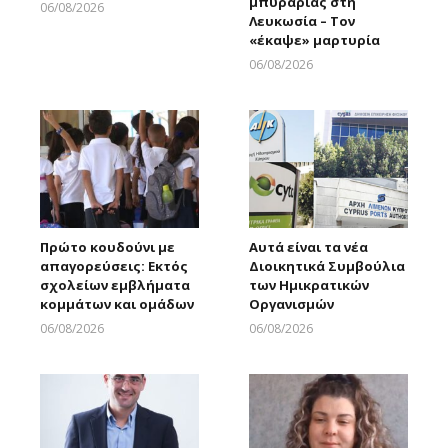
μπυραρίας στη
06/08/2026
Λευκωσία – Τον
Larnakaonline
«έκαψε» μαρτυρία
06/08/2026
Larnakaonline
Πρώτο κουδούνι με
Αυτά είναι τα νέα
απαγορεύσεις: Εκτός
Διοικητικά Συμβούλια
σχολείων εμβλήματα
των Ημικρατικών
κομμάτων και ομάδων
Οργανισμών
06/08/2026
06/08/2026
Larnakaonline
Larnakaonline