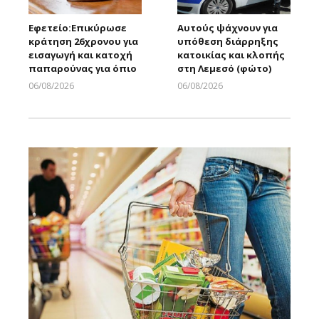
Εφετείο:Eπικύρωσε
Αυτούς ψάχνουν για
κράτηση 26χρονου για
υπόθεση διάρρηξης
εισαγωγή και κατοχή
κατοικίας και κλοπής
παπαρούνας για όπιο
στη Λεμεσό (φώτο)
06/08/2026
06/08/2026
Larnakaonline
Larnakaonline