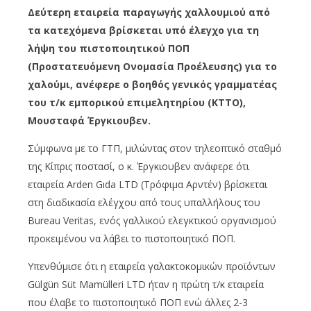
Δεύτερη εταιρεία παραγωγής χαλλουμιού από
τα κατεχόμενα βρίσκεται υπό έλεγχο για τη
λήψη του πιστοποιητικού ΠΟΠ
(Προστατευόμενη Ονομασία Προέλευσης) για το
χαλούμι, ανέφερε ο βοηθός γενικός γραμματέας
του τ/κ εμπορικού επιμελητηρίου (ΚΤΤΟ),
Μουσταφά Έργκιουβεν.
Σύμφωνα με το ΓΤΠ, μιλώντας στον τηλεοπτικό σταθμό
της Κίπρις ποστασί, ο κ. Έργκιουβεν ανάφερε ότι
εταιρεία Arden Gıda LTD (Τρόφιμα Aρντέν) βρίσκεται
στη διαδικασία ελέγχου από τους υπαλλήλους του
Bureau Veritas, ενός γαλλικού ελεγκτικού οργανισμού
προκειμένου να λάβει το πιστοποιητικό ΠΟΠ.
Υπενθύμισε ότι η εταιρεία γαλακτοκομικών προϊόντων
Gülgün Süt Mamülleri LTD ήταν η πρώτη τ/κ εταιρεία
που έλαβε το πιστοποιητικό ΠΟΠ ενώ άλλες 2-3