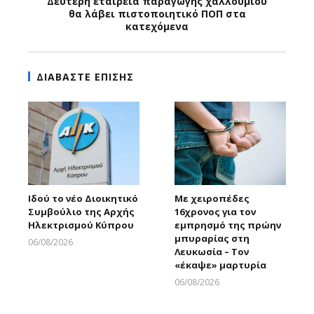
Δεύτερη εταιρεία παραγωγής χαλλουμιού
θα λάβει πιστοποιητικό ΠΟΠ στα
κατεχόμενα
ΔΙΑΒΑΣΤΕ ΕΠΙΣΗΣ
Ιδού το νέο Διοικητικό
Με χειροπέδες
Συμβούλιο της Αρχής
16χρονος για τον
Ηλεκτρισμού Κύπρου
εμπρησμό της πρώην
μπυραρίας στη
06/08/2026
Λευκωσία – Τον
Larnakaonline
«έκαψε» μαρτυρία
06/08/2026
Larnakaonline