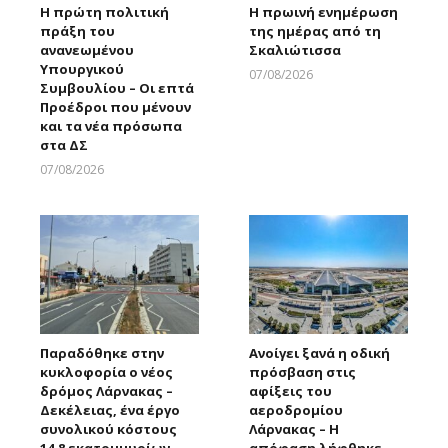
Η πρώτη πολιτική
Η πρωινή ενημέρωση
πράξη του
της ημέρας από τη
ανανεωμένου
Σκαλιώτισσα
Υπουργικού
07/08/2026
Συμβουλίου – Οι επτά
Larnakaonline
Προέδροι που μένουν
και τα νέα πρόσωπα
στα ΔΣ
07/08/2026
Larnakaonline
Παραδόθηκε στην
Ανοίγει ξανά η οδική
κυκλοφορία ο νέος
πρόσβαση στις
δρόμος Λάρνακας –
αφίξεις του
Δεκέλειας, ένα έργο
αεροδρομίου
συνολικού κόστους
Λάρνακας – Η