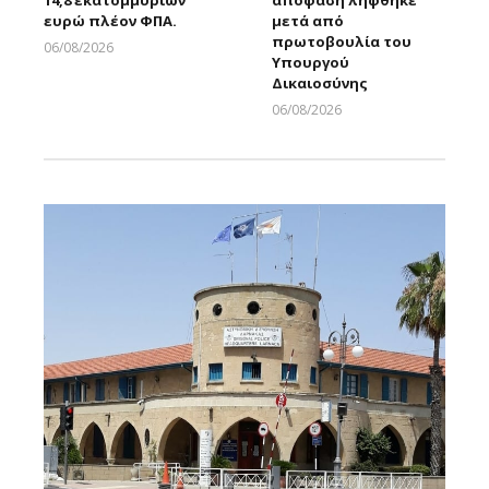
14,8 εκατομμυρίων
απόφαση λήφθηκε
ευρώ πλέον ΦΠΑ.
μετά από
πρωτοβουλία του
06/08/2026
Υπουργού
Larnakaonline
Δικαιοσύνης
06/08/2026
Larnakaonline