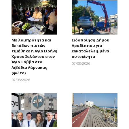
Με λαμπρότητα και
Ειδοποίηση Δήμου
δεκάδων πιστών
Αραδίππου για
τιμήθηκε η Αγία Ειρήνη
εγκαταλελειμμένα
Χρυσοβαλάντου στον
αυτοκίνητα
Άγιο Σάββα στα
07/08/2026
Λιβάδια Λάρνακας
Larnakaonline
(φώτο)
07/08/2026
Larnakaonline