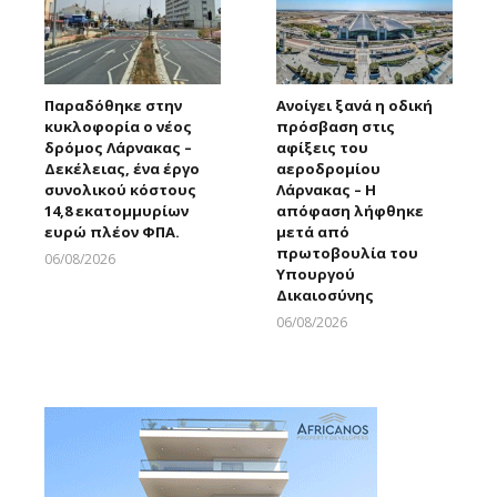
Παραδόθηκε στην
Ανοίγει ξανά η οδική
κυκλοφορία ο νέος
πρόσβαση στις
δρόμος Λάρνακας –
αφίξεις του
Δεκέλειας, ένα έργο
αεροδρομίου
συνολικού κόστους
Λάρνακας – Η
14,8 εκατομμυρίων
απόφαση λήφθηκε
ευρώ πλέον ΦΠΑ.
μετά από
πρωτοβουλία του
06/08/2026
Υπουργού
Larnakaonline
Δικαιοσύνης
06/08/2026
Larnakaonline