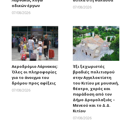
Λάρνακας λόγω
δίπλα στη θάλασσα
οδικών έργων
07/08/2026
Larnakaonline
07/08/2026
Larnakaonline
Αεροδρόμιο Λάρνακας:
Έξι ξεχωριστές
Όλες οι πληροφορίες
βραδιές πολιτισμού
για το άνοιγμα του
στην Αγγελοκτίστη
δρόμου προς αφίξεις
του Κιτίου με μουσική,
θέατρο, χορός και
07/08/2026
παράδοση από τον
Larnakaonline
Δήμο Δρομολαξιάς –
Μενεού και το Δ.Δ.
Κιτίου
07/08/2026
Larnakaonline