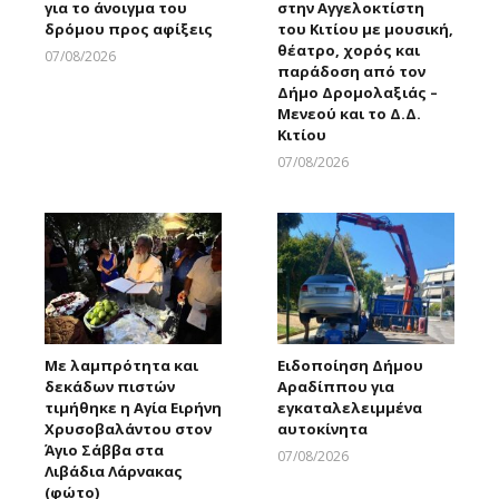
για το άνοιγμα του
στην Αγγελοκτίστη
δρόμου προς αφίξεις
του Κιτίου με μουσική,
θέατρο, χορός και
07/08/2026
παράδοση από τον
Larnakaonline
Δήμο Δρομολαξιάς –
Μενεού και το Δ.Δ.
Κιτίου
07/08/2026
Larnakaonline
Με λαμπρότητα και
Ειδοποίηση Δήμου
δεκάδων πιστών
Αραδίππου για
τιμήθηκε η Αγία Ειρήνη
εγκαταλελειμμένα
Χρυσοβαλάντου στον
αυτοκίνητα
Άγιο Σάββα στα
07/08/2026
Λιβάδια Λάρνακας
Larnakaonline
(φώτο)