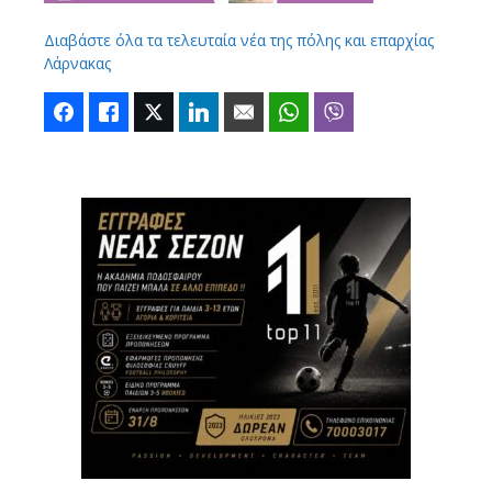
Διαβάστε όλα τα τελευταία νέα της πόλης και επαρχίας
Λάρνακας
Facebook
Like
Twitter
LinkedIn
Email
WhatsApp
Viber