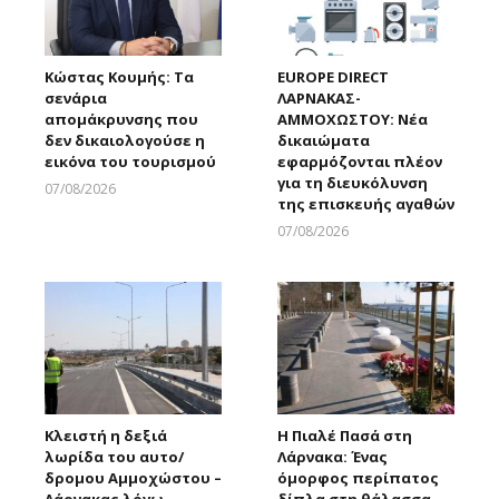
Κώστας Κουμής: Τα
EUROPE DIRECT
σενάρια
ΛΑΡΝΑΚΑΣ-
απομάκρυνσης που
ΑΜΜΟΧΩΣΤΟΥ: Νέα
δεν δικαιολογούσε η
δικαιώματα
εικόνα του τουρισμού
εφαρμόζονται πλέον
για τη διευκόλυνση
07/08/2026
της επισκευής αγαθών
Larnakaonline
07/08/2026
Larnakaonline
Κλειστή η δεξιά
Η Πιαλέ Πασά στη
λωρίδα του αυτο/
Λάρνακα: Ένας
δρομου Αμμοχώστου –
όμορφος περίπατος