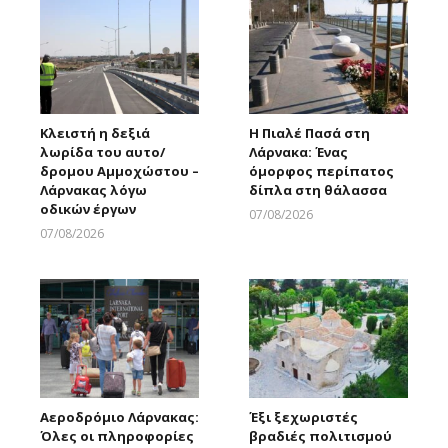
Κλειστή η δεξιά
Η Πιαλέ Πασά στη
λωρίδα του αυτο/
Λάρνακα: Ένας
δρομου Αμμοχώστου –
όμορφος περίπατος
Λάρνακας λόγω
δίπλα στη θάλασσα
οδικών έργων
07/08/2026
Larnakaonline
07/08/2026
Larnakaonline
Αεροδρόμιο Λάρνακας:
Έξι ξεχωριστές
Όλες οι πληροφορίες
βραδιές πολιτισμού