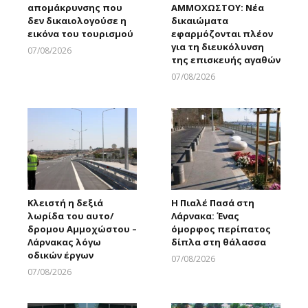
απομάκρυνσης που
ΑΜΜΟΧΩΣΤΟΥ: Νέα
δεν δικαιολογούσε η
δικαιώματα
εικόνα του τουρισμού
εφαρμόζονται πλέον
για τη διευκόλυνση
07/08/2026
της επισκευής αγαθών
Larnakaonline
07/08/2026
Larnakaonline
Κλειστή η δεξιά
Η Πιαλέ Πασά στη
λωρίδα του αυτο/
Λάρνακα: Ένας
δρομου Αμμοχώστου –
όμορφος περίπατος
Λάρνακας λόγω
δίπλα στη θάλασσα
οδικών έργων
07/08/2026
Larnakaonline
07/08/2026
Larnakaonline