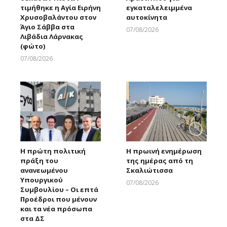
τιμήθηκε η Αγία Ειρήνη
εγκαταλελειμμένα
Χρυσοβαλάντου στον
αυτοκίνητα
Άγιο Σάββα στα
07/08/2026
Λιβάδια Λάρνακας
Larnakaonline
(φώτο)
07/08/2026
Larnakaonline
Η πρώτη πολιτική
Η πρωινή ενημέρωση
πράξη του
της ημέρας από τη
ανανεωμένου
Σκαλιώτισσα
Υπουργικού
07/08/2026
Συμβουλίου – Οι επτά
Larnakaonline
Προέδροι που μένουν
και τα νέα πρόσωπα
στα ΔΣ