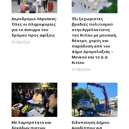
Αεροδρόμιο Λάρνακας:
Έξι ξεχωριστές
Όλες οι πληροφορίες
βραδιές πολιτισμού
για το άνοιγμα του
στην Αγγελοκτίστη
δρόμου προς αφίξεις
του Κιτίου με μουσική,
θέατρο, χορός και
07/08/2026
παράδοση από τον
Larnakaonline
Δήμο Δρομολαξιάς –
Μενεού και το Δ.Δ.
Κιτίου
07/08/2026
Larnakaonline
Με λαμπρότητα και
Ειδοποίηση Δήμου
δεκάδων πιστών
Αραδίππου για