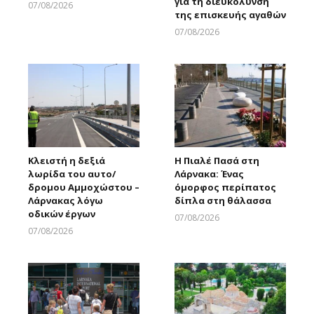
για τη διευκόλυνση
07/08/2026
της επισκευής αγαθών
Larnakaonline
07/08/2026
Larnakaonline
Κλειστή η δεξιά
Η Πιαλέ Πασά στη
λωρίδα του αυτο/
Λάρνακα: Ένας
δρομου Αμμοχώστου –
όμορφος περίπατος
Λάρνακας λόγω
δίπλα στη θάλασσα
οδικών έργων
07/08/2026
Larnakaonline
07/08/2026
Larnakaonline