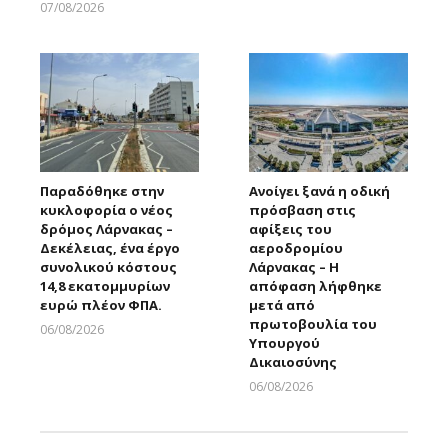
07/08/2026
Larnakaonline
Παραδόθηκε στην
Ανοίγει ξανά η οδική
κυκλοφορία ο νέος
πρόσβαση στις
δρόμος Λάρνακας –
αφίξεις του
Δεκέλειας, ένα έργο
αεροδρομίου
συνολικού κόστους
Λάρνακας – Η
14,8 εκατομμυρίων
απόφαση λήφθηκε
ευρώ πλέον ΦΠΑ.
μετά από
πρωτοβουλία του
06/08/2026
Υπουργού
Larnakaonline
Δικαιοσύνης
06/08/2026
Larnakaonline