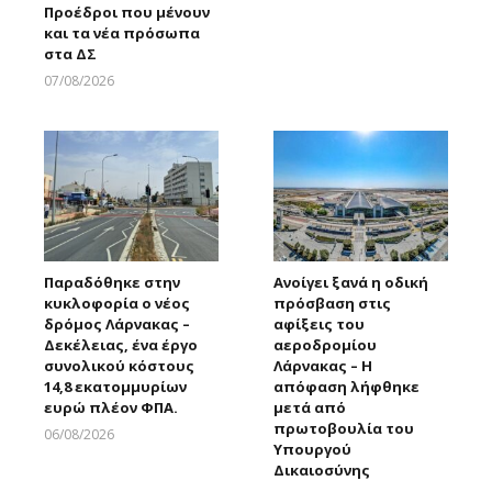
Προέδροι που μένουν
και τα νέα πρόσωπα
στα ΔΣ
07/08/2026
Larnakaonline
Παραδόθηκε στην
Ανοίγει ξανά η οδική
κυκλοφορία ο νέος
πρόσβαση στις
δρόμος Λάρνακας –
αφίξεις του
Δεκέλειας, ένα έργο
αεροδρομίου
συνολικού κόστους
Λάρνακας – Η
14,8 εκατομμυρίων
απόφαση λήφθηκε
ευρώ πλέον ΦΠΑ.
μετά από
πρωτοβουλία του
06/08/2026
Υπουργού
Larnakaonline
Δικαιοσύνης