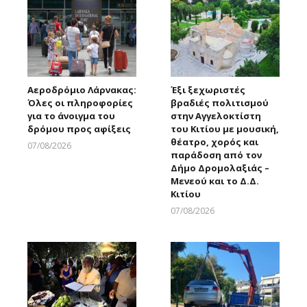
Αεροδρόμιο Λάρνακας:
Έξι ξεχωριστές
Όλες οι πληροφορίες
βραδιές πολιτισμού
για το άνοιγμα του
στην Αγγελοκτίστη
δρόμου προς αφίξεις
του Κιτίου με μουσική,
θέατρο, χορός και
07/08/2026
παράδοση από τον
Larnakaonline
Δήμο Δρομολαξιάς –
Μενεού και το Δ.Δ.
Κιτίου
07/08/2026
Larnakaonline