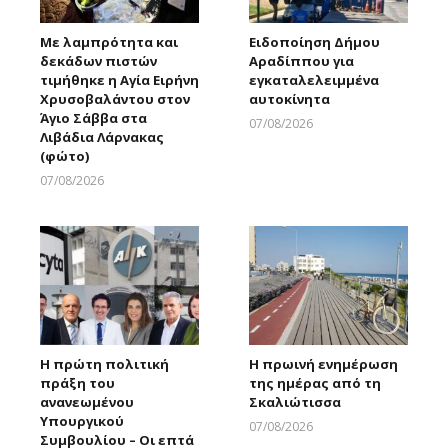
Με λαμπρότητα και
Ειδοποίηση Δήμου
δεκάδων πιστών
Αραδίππου για
τιμήθηκε η Αγία Ειρήνη
εγκαταλελειμμένα
Χρυσοβαλάντου στον
αυτοκίνητα
Άγιο Σάββα στα
07/08/2026
Λιβάδια Λάρνακας
Larnakaonline
(φώτο)
07/08/2026
Larnakaonline
Η πρώτη πολιτική
Η πρωινή ενημέρωση
πράξη του
της ημέρας από τη
ανανεωμένου
Σκαλιώτισσα
Υπουργικού
07/08/2026
Συμβουλίου – Οι επτά
Larnakaonline