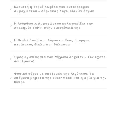
Κλειστή η δεξιά λωρίδα του αυτο/δρομου
Αμμοχώστου – Λάρνακας λόγω οδικών έργων
Η Ανόρθωσις Αμμοχώστου καλωσορίζει την
Ακαδημία ToP11 στην οικογένειά της
Η Πιαλέ Πασά στη Λάρνακα: Ένας όμορφος
περίπατος δίπλα στη θάλασσα
Ώρες αγωνίας για τον 79χρονο Angelov – Τον έχετε
δει; (φώτο)
Φυσικό αέριο με υποδομές της Αιγύπτου: Τα
επόμενα βήματα της ExxonMobil και η αξία για την
Κύπρο